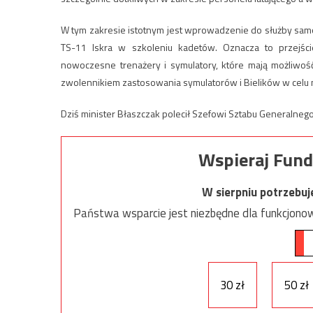
W tym zakresie istotnym jest wprowadzenie do służby samo
TS-11 Iskra w szkoleniu kadetów. Oznacza to przejś
nowoczesne trenażery i symulatory, które mają możliwość
zwolennikiem zastosowania symulatorów i Bielików w celu n
Dziś minister Błaszczak polecił Szefowi Sztabu Generalne
Wspieraj Fund
W sierpniu potrzebu
Państwa wsparcie jest niezbędne dla funkcjonow
30 zł
50 zł