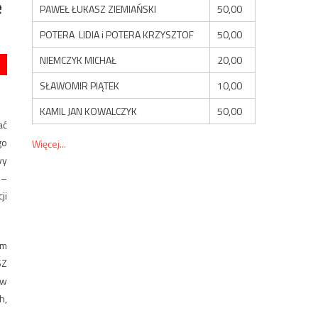
e
PAWEŁ ŁUKASZ ZIEMIAŃSKI
50,00
POTERA LIDIA i POTERA KRZYSZTOF
50,00
NIEMCZYK MICHAŁ
20,00
SŁAWOMIR PIĄTEK
10,00
KAMIL JAN KOWALCZYK
50,00
ać
go
Więcej...
wy
 –
ji
em
SZ
 w
h,