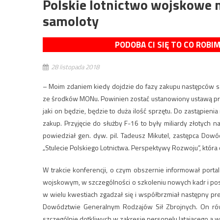
Polskie lotnictwo wojskowe
samoloty
PODOBA CI SIĘ TO CO ROBI
28 listopada 2018
– Moim zdaniem kiedy dojdzie do fazy zakupu następców s
ze środków MONu. Powinien zostać ustanowiony ustawą progr
jaki on będzie, będzie to duża ilość sprzętu. Do zastąpieni
zakup. Przyjęcie do służby F-16 to były miliardy złotych na
powiedział gen. dyw. pil. Tadeusz Mikutel, zastępca Dowó
„Stulecie Polskiego Lotnictwa. Perspektywy Rozwoju”, która
W trakcie konferencji, o czym obszernie informował porta
wojskowym, w szczególności o szkoleniu nowych kadr i po
w wielu kwestiach zgadzał się i współbrzmiał następny prel
Dowództwie Generalnym Rodzajów Sił Zbrojnych. On równ
szczególnie dotkliwych w zakresie personelu latającego a 