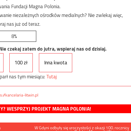
ania Fundacji Magna Polonia.
anie niezależnych ośrodków medialnych? Nie zwlekaj więc,
raj nas już od teraz.
8%
e czekaj zatem do jutra, wspieraj nas od dzisiaj.
100 zł
Inna kwota
parł nas tym miesiącu:
Tutaj
s://kancelaria-litwin.pl
MY? WESPRZYJ PROJEKT MAGNA POLONIA!
a
W Gdyni odbyły się uroczystości z okazji 100. rocznicy