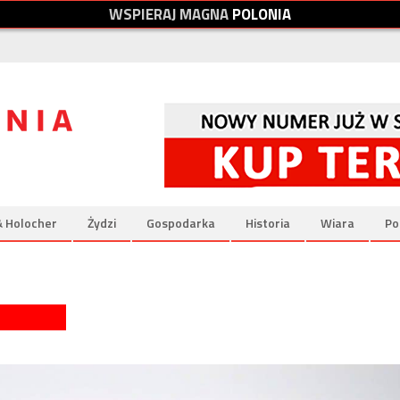
W
S
P
I
E
R
A
J
M
A
G
N
A
P
O
L
O
N
I
A
& Holocher
Żydzi
Gospodarka
Historia
Wiara
Po