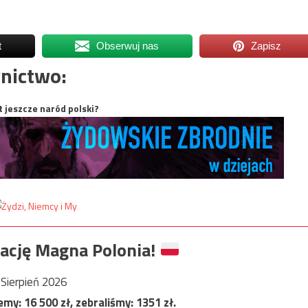
t
Obserwuj nas
Zapisz
nictwo:
t jeszcze naród polski?
ację Magna Polonia!
Sierpień 2026
jemy:
16 500
zł, zebraliśmy:
1351
zł.