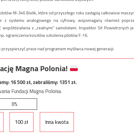
lotów M-346 Bielik, które od przyszłego roku zastąpią całkowicie maszy
cie z systemu analogowego na cyfrowy, wspomagany również poprz
 współdziałania z „realnymi” samolotami. Inspektor Sił Powietrznych je
p. ograniczenia kosztów szkolenia pilotów F-16.
go przyspieszyć prace nad programem myśliwca nowej generacji:
ację Magna Polonia!
jemy:
16 500
zł, zebraliśmy:
1351
zł.
ania Fundacji Magna Polonia.
8%
100 zł
Inna kwota