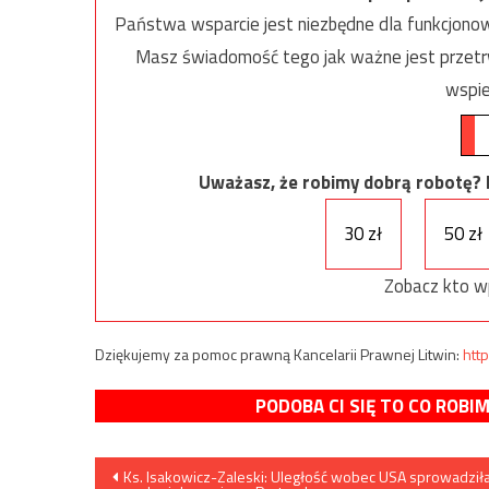
Państwa wsparcie jest niezbędne dla funkcjonow
Masz świadomość tego jak ważne jest przetrw
wspie
Uważasz, że robimy dobrą robotę? Ni
30 zł
50 zł
Zobacz kto w
Dziękujemy za pomoc prawną Kancelarii Prawnej Litwin:
http
PODOBA CI SIĘ TO CO ROBI
Nawigacja
Ks. Isakowicz-Zaleski: Uległość wobec USA sprowadził