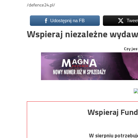
/defence24.pl/
Udostępnij na FB
Twee
Wspieraj niezależne wydaw
Czy jes
Wspieraj Fund
W sierpniu potrzebu