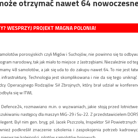
 może otrzymać nawet 64 nowoczesn
MY? WESPRZYJ PROJEKT MAGNA POLONIA!
amolotów porosyjskich czyli Migów i Suchojów, nie powinno się to odbyw
am narodowy, tak jak miało to miejsce z Jastrzębiami. Niezależnie od te
a mamy 48 samolotów, a jak się uda to do zakupu nawet 64. To nie jest łat
 infrastrukturę. Technologia jest skomplikowana i nie da się tego uniknąć
dcy Operacyjnego Rodzajów Sił Zbrojnych, który brał udział w konferenc
 odbyła się w ITWL
l Defence24, rozmawiano m.in. o wyzwaniach, jakie stoją przed lotnictw
szukiwaniu następcy dla maszyn MiG-29 i Su-22. Z przedstawicielem DOR
egent. Był nim gen. bryg. pil. Jacek Pszczoła, Inspektor Sił Powietrznych
ież podkreślił znaczenie szkolenia i zaspokojenia potrzeb kadrowyc
w pierwszej kolejności, pilotów samolotów bojowych.