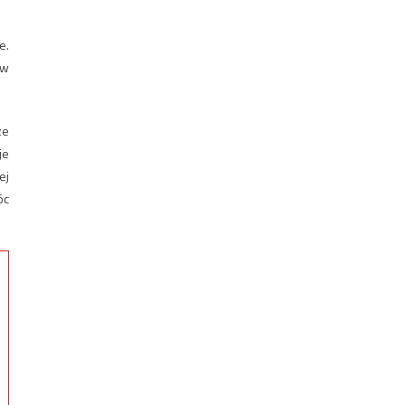
e.
 w
ze
je
ej
óc