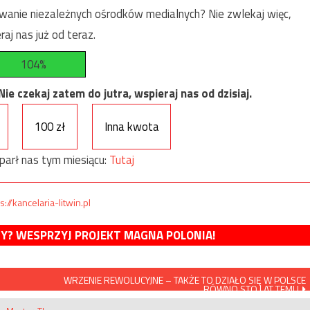
anie niezależnych ośrodków medialnych? Nie zwlekaj więc,
raj nas już od teraz.
104%
e czekaj zatem do jutra, wspieraj nas od dzisiaj.
100 zł
Inna kwota
parł nas tym miesiącu:
Tutaj
s://kancelaria-litwin.pl
MY? WESPRZYJ PROJEKT MAGNA POLONIA!
WRZENIE REWOLUCYJNE – TAKŻE TO DZIAŁO SIĘ W POLSCE
RÓWNO STO LAT TEMU