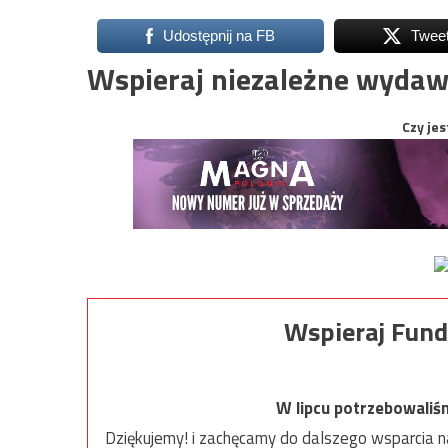
Udostępnij na FB
Twee
Wspieraj niezależne wydaw
Czy jes
Wspieraj Fund
W lipcu potrzebowaliś
Dziękujemy! i zachęcamy do dalszego wsparcia na