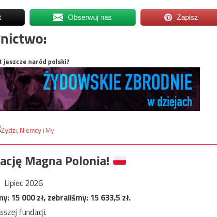
t
Obserwuj nas
Zapisz
nictwo:
t jeszcze naród polski?
ację Magna Polonia!
Lipiec 2026
my:
15 000
zł, zebraliśmy:
15 633,5
zł.
szej fundacji.