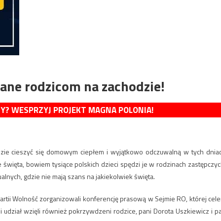
ane rodzicom na zachodzie!
MY? WESPRZYJ PROJEKT MAGNA POLONIA!
ędzie cieszyć się domowym ciepłem i wyjątkowo odczuwalną w tych dnia
e święta, bowiem tysiące polskich dzieci spędzi je w rodzinach zastępczyc
alnych, gdzie nie mają szans na jakiekolwiek święta.
 Partii Wolność zorganizowali konferencję prasową w Sejmie RO, której cel
 udział wzięli również pokrzywdzeni rodzice, pani Dorota Uszkiewicz i p