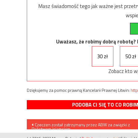
Masz świadomość tego jak ważne jest przetrw
wspie
Uważasz, że robimy dobrą robotę? Ni
30 zł
50 zł
Zobacz kto w
Dziękujemy za pomoc prawną Kancelarii Prawnej Litwin:
http
PODOBA CI SIĘ TO CO ROBI
Nawigacja
Czeczen został zatrzymany przez ABW za związki z
Państwem Islamskim
wpisu