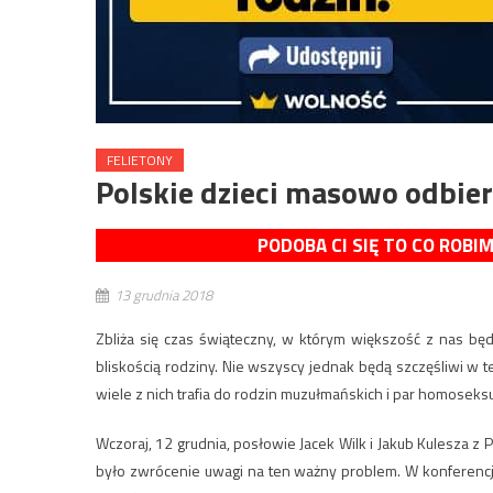
FELIETONY
Polskie dzieci masowo odbier
PODOBA CI SIĘ TO CO ROBI
13 grudnia 2018
Zbliża się czas świąteczny, w którym większość z nas b
bliskością rodziny. Nie wszyscy jednak będą szczęśliwi w t
wiele z nich trafia do rodzin muzułmańskich i par homoseksu
Wczoraj, 12 grudnia, posłowie Jacek Wilk i Jakub Kulesza z
było zwrócenie uwagi na ten ważny problem. W konferencji