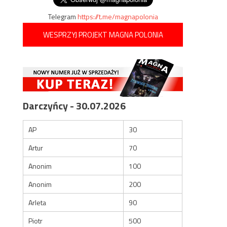
Telegram
https://t.me/magnapolonia
WESPRZYJ PROJEKT MAGNA POLONIA
Darczyńcy - 30.07.2026
AP
30
Artur
70
Anonim
100
Anonim
200
Arleta
90
Piotr
500