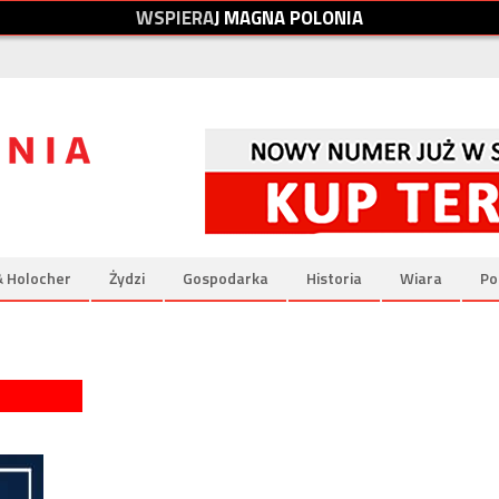
W
S
P
I
E
R
A
J
M
A
G
N
A
P
O
L
O
N
I
A
& Holocher
Żydzi
Gospodarka
Historia
Wiara
Po