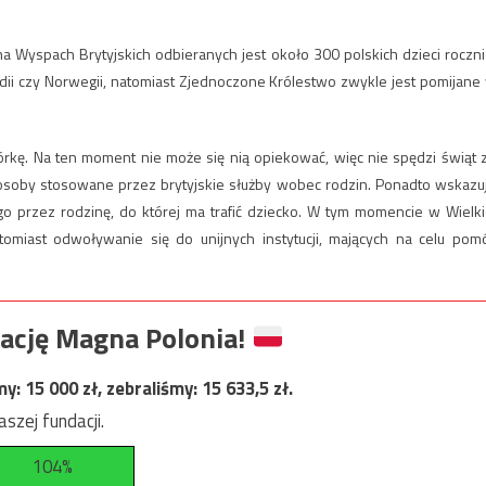
 Wyspach Brytyjskich odbieranych jest około 300 polskich dzieci roczni
andii czy Norwegii, natomiast Zjednoczone Królestwo zwykle jest pomijane
córkę. Na ten moment nie może się nią opiekować, więc nie spędzi świąt 
osoby stosowane przez brytyjskie służby wobec rodzin. Ponadto wskazu
go przez rodzinę, do której ma trafić dziecko. W tym momencie w Wielki
tomiast odwoływanie się do unijnych instytucji, mających na celu pom
ację Magna Polonia!
my:
15 000
zł, zebraliśmy:
15 633,5
zł.
szej fundacji.
104%