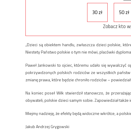
30 zł
50 zł
Zobacz kto w
„Dzieci są obiektem handlu, zwłaszcza dzieci polskie, któ
Niestety Państwo polskie o tym nie mówi, placówki dyploma
Paweł Jankowski to ojciec, któremu udało się wywalczyć o
pokrzywdzonych polskich rodziców ze wszystkich państw 
zmianę prawa, które będzie chroniło rodziców – powiedział
Na koniec poseł Wilk stwierdził stanowczo, że przerażając
obywateli, polskie dzieci samym sobie. Zapowiedział także i
Miejmy nadzieję, że efekty będą widoczne wkrótce, a polskie
Jakub Andrzej Grygowski