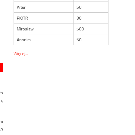
Artur
50
PIOTR
30
Mirosław
500
Anonim
50
Więcej...
ch
h,
em
an