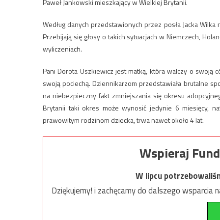
Paweł Jankowski mieszkający w Wielkiej Brytanii.
Według danych przedstawionych przez posła Jacka Wilka na
Przebijają się głosy o takich sytuacjach w Niemczech, Hol
wyliczeniach.
Pani Dorota Uszkiewicz jest matką, która walczy o swoją 
swoją pociechą. Dziennikarzom przedstawiała brutalne sp
na niebezpieczny fakt zmniejszania się okresu adopcyjne
Brytanii taki okres może wynosić jedynie 6 miesięcy, na
prawowitym rodzinom dziecka, trwa nawet około 4 lat.
Wspieraj Fund
W lipcu potrzebowaliś
Dziękujemy! i zachęcamy do dalszego wsparcia na