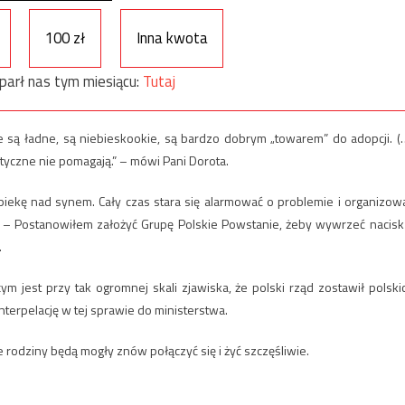
100 zł
Inna kwota
parł nas tym miesiącu:
Tutaj
re są ładne, są niebieskookie, są bardzo dobrym „towarem” do adopcji. (
tyczne nie pomagają.” – mówi Pani Dorota.
piekę nad synem. Cały czas stara się alarmować o problemie i organizow
– Postanowiłem założyć Grupę Polskie Powstanie, żeby wywrzeć nacisk
.
ym jest przy tak ogromnej skali zjawiska, że polski rząd zostawił polski
nterpelację w tej sprawie do ministerstwa.
 rodziny będą mogły znów połączyć się i żyć szczęśliwie.