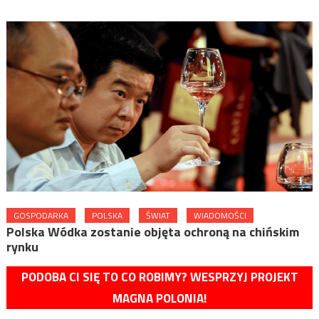
GOSPODARKA
POLSKA
ŚWIAT
WIADOMOŚCI
Polska Wódka zostanie objęta ochroną na chińskim
rynku
PODOBA CI SIĘ TO CO ROBIMY? WESPRZYJ PROJEKT
MAGNA POLONIA!