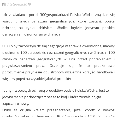
7 listopada 2019
Jak zawiadamia portal 300gospodarka.pl Polska Wódka znajdzie się
wśród unijnych oznaczeń geograficznych, które zostaną objęte
ochroną na rynku chińskim. Wódka będzie jedynym polskim
oznaczeniem chronionym w Chinach.
UE i Chiny zakończyły dzisiaj negocjacje w sprawie dwustronnej umowy
o ochronie 100 europejskich oznaczeń geograficznych w Chinach i 100
chińskich oznaczeń geograficznych w Unii przed podrabianiem i
przywłaszczaniem praw. Oczekuje się, że to przełomowe
porozumienie przyniesie obu stronom wzajemne korzyści handlowe i
większy popyt na wysokiej jakości produkty.
Jednym z objętych ochroną produktów będzie Polska Wódka. Jest to
jedyna marka pochodząca z naszego kraju, która została objęta
zapisami umowy.
Chiny są drugim krajem przeznaczenia, jeżeli chodzi o wywóz
produktów rolno-spożywczych z UE, który sięga tutaj 12,8 mld euro (w