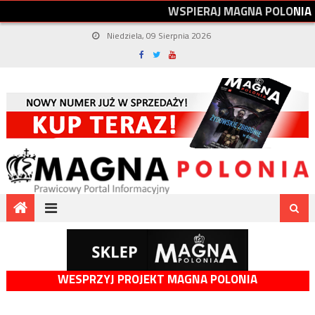
W
S
P
I
E
R
A
J
M
A
G
N
A
P
O
L
O
N
I
A
Niedziela, 09 Sierpnia 2026
WESPRZYJ PROJEKT MAGNA POLONIA