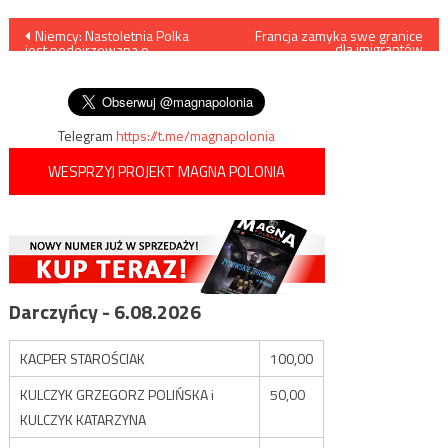
Nawigacja
Niemcy: Nastoletnia Polka
Francja zamyka swe granice
dla imigrantów
jest podejrzewana o
ekonomicznych
wpisu
zamordowanie swojego 3-
letniego brata
Telegram
https://t.me/magnapolonia
WESPRZYJ PROJEKT MAGNA POLONIA
Darczyńcy - 6.08.2026
KACPER STAROŚCIAK
100,00
KULCZYK GRZEGORZ POLIŃSKA i
50,00
KULCZYK KATARZYNA