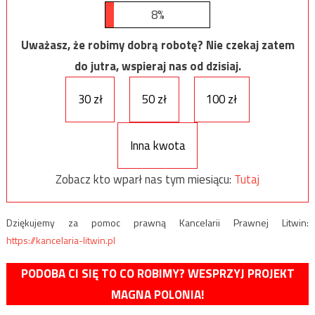
8%
Uważasz, że robimy dobrą robotę? Nie czekaj zatem
do jutra, wspieraj nas od dzisiaj.
30 zł
50 zł
100 zł
Inna kwota
Zobacz kto wparł nas tym miesiącu:
Tutaj
Dziękujemy za pomoc prawną Kancelarii Prawnej Litwin:
https://kancelaria-litwin.pl
PODOBA CI SIĘ TO CO ROBIMY? WESPRZYJ PROJEKT
MAGNA POLONIA!