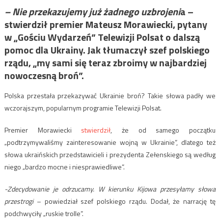
– Nie przekazujemy już żadnego uzbrojeni
a –
stwierdził premier Mateusz Morawiecki, pytany
w „Gościu Wydarzeń” Telewizji Polsat o dalszą
pomoc dla Ukrainy. Jak tłumaczył szef polskiego
rządu, „my sami się teraz zbroimy w najbardziej
nowoczesną broń”.
Polska przestała przekazywać Ukrainie broń? Takie słowa padły we
wczorajszym, popularnym programie Telewizji Polsat.
Premier Morawiecki
stwierdził
, że od samego początku
„podtrzymywaliśmy zainteresowanie wojną w Ukrainie”, dlatego też
słowa ukraińskich przedstawicieli i prezydenta Zełenskiego są według
niego „bardzo mocne i niesprawiedliwe”.
-Zdecydowanie je odrzucamy. W kierunku Kijowa przesyłamy słowa
przestrogi
– powiedział szef polskiego rządu. Dodał, że narrację tę
podchwyciły „ruskie trolle”.