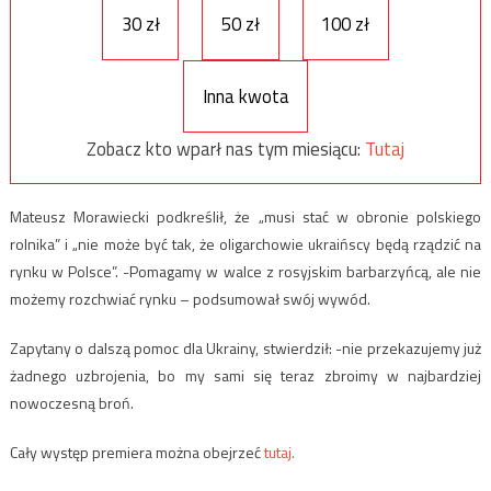
30 zł
50 zł
100 zł
Inna kwota
Zobacz kto wparł nas tym miesiącu:
Tutaj
Mateusz Morawiecki podkreślił, że „musi stać w obronie polskiego
rolnika” i „nie może być tak, że oligarchowie ukraińscy będą rządzić na
rynku w Polsce”. -Pomagamy w walce z rosyjskim barbarzyńcą, ale nie
możemy rozchwiać rynku – podsumował swój wywód.
Zapytany o dalszą pomoc dla Ukrainy, stwierdził: -nie przekazujemy już
żadnego uzbrojenia, bo my sami się teraz zbroimy w najbardziej
nowoczesną broń.
Cały występ premiera można obejrzeć
tutaj.