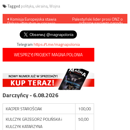
Tagged
polityka
,
ukraina
,
Wojna
Nawigacja
Komisja Europejska stawia
Palestyński lider prosi ONZ o
ochronę swojego narodu
Polsce ultimatum w sprawie
przed żydowskim rasizmem
wpisu
afery wizowej
Telegram
https://t.me/magnapolonia
WESPRZYJ PROJEKT MAGNA POLONIA
Darczyńcy - 6.08.2026
KACPER STAROŚCIAK
100,00
KULCZYK GRZEGORZ POLIŃSKA i
50,00
KULCZYK KATARZYNA