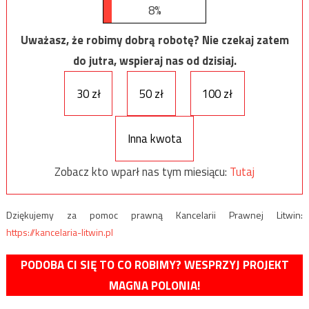
8%
Uważasz, że robimy dobrą robotę? Nie czekaj zatem
do jutra, wspieraj nas od dzisiaj.
30 zł
50 zł
100 zł
Inna kwota
Zobacz kto wparł nas tym miesiącu:
Tutaj
Dziękujemy za pomoc prawną Kancelarii Prawnej Litwin:
https://kancelaria-litwin.pl
PODOBA CI SIĘ TO CO ROBIMY? WESPRZYJ PROJEKT
MAGNA POLONIA!