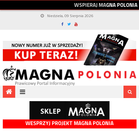
W
S
P
I
E
R
A
J
M
A
G
N
A
P
O
L
O
N
I
A
Niedziela, 09 Sierpnia 2026
WESPRZYJ PROJEKT MAGNA POLONIA