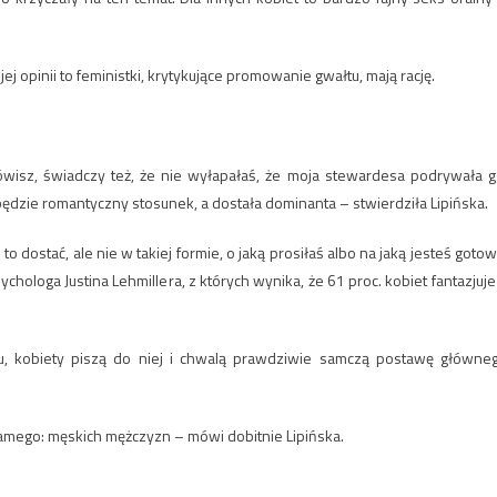
ej opinii to feministki, krytykujące promowanie gwałtu, mają rację.
 mówisz, świadczy też, że nie wyłapałaś, że moja stewardesa podrywała g
będzie romantyczny stosunek, a dostała dominanta – stwierdziła Lipińska.
o dostać, ale nie w takiej formie, o jaką prosiłaś albo na jaką jesteś gotow
ologa Justina Lehmillera, z których wynika, że 61 proc. kobiet fantazjuje
lmu, kobiety piszą do niej i chwalą prawdziwie samczą postawę główne
samego: męskich mężczyzn – mówi dobitnie Lipińska.