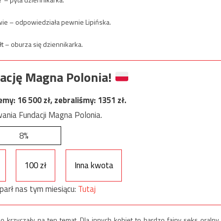
iwie – odpowiedziała pewnie Lipińska.
 – oburza się dziennikarka.
ację Magna Polonia!
jemy:
16 500
zł, zebraliśmy:
1351
zł.
ania Fundacji Magna Polonia.
8%
100 zł
Inna kwota
parł nas tym miesiącu:
Tutaj
no krzyczały na ten temat. Dla innych kobiet to bardzo fajny seks oralny