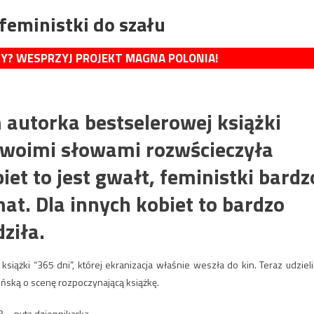
feministki do szału
MY? WESPRZYJ PROJEKT MAGNA POLONIA!
 autorka bestselerowej książki
 swoimi słowami rozwścieczyła
iet to jest gwałt, feministki bardz
at. Dla innych kobiet to bardzo
ziła.
siążki “365 dni”, której ekranizacja właśnie weszła do kin. Teraz udzieli
ińską o scenę rozpoczynającą książkę.
? – pyta dziennikarka.