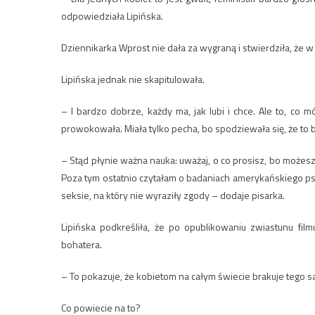
odpowiedziała Lipińska.
Dziennikarka Wprost nie dała za wygraną i stwierdziła, że w j
Lipińska jednak nie skapitulowała.
– I bardzo dobrze, każdy ma, jak lubi i chce. Ale to, co
prowokowała. Miała tylko pecha, bo spodziewała się, że to 
– Stąd płynie ważna nauka: uważaj, o co prosisz, bo możesz t
Poza tym ostatnio czytałam o badaniach amerykańskiego psych
seksie, na który nie wyraziły zgody – dodaje pisarka.
Lipińska podkreśliła, że po opublikowaniu zwiastunu fi
bohatera.
– To pokazuje, że kobietom na całym świecie brakuje tego 
Co powiecie na to?