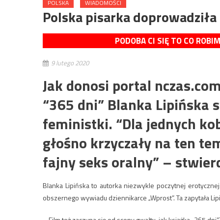
POLSKA
WIADOMOŚCI
Polska pisarka doprowadziła 
PODOBA CI SIĘ TO CO ROBI
9 lutego 2020
Jak donosi portal nczas.com
“365 dni” Blanka Lipińska
feministki. “Dla jednych kob
głośno krzyczały na ten tem
fajny seks oralny” – stwierd
Blanka Lipińska to autorka niezwykle poczytnej erotycznej k
obszernego wywiadu dziennikarce „Wprost”. Ta zapytała Lip
– Film też zaczyna się od sceny gwałtu, jak książka „365 dni”