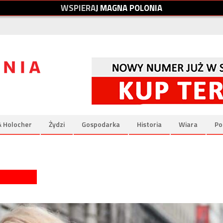
W
S
P
I
E
R
A
J
M
A
G
N
A
P
O
L
O
N
I
A
& Holocher
Żydzi
Gospodarka
Historia
Wiara
Po