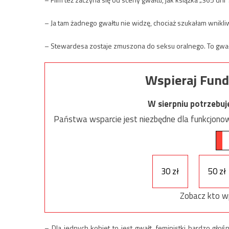
– Ja tam żadnego gwałtu nie widzę, chociaż szukałam wnikl
– Stewardesa zostaje zmuszona do seksu oralnego. To gwałt
Wspieraj Fund
W sierpniu potrzebu
Państwa wsparcie jest niezbędne dla funkcjonow
30 zł
50 zł
Zobacz kto w
– Dla jednych kobiet to jest gwałt, feministki bardzo głoś