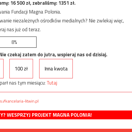
jemy:
16 500
zł, zebraliśmy:
1351
zł.
ania Fundacji Magna Polonia.
anie niezależnych ośrodków medialnych? Nie zwlekaj więc,
raj nas już od teraz.
8%
e czekaj zatem do jutra, wspieraj nas od dzisiaj.
100 zł
Inna kwota
parł nas tym miesiącu:
Tutaj
s://kancelaria-litwin.pl
MY? WESPRZYJ PROJEKT MAGNA POLONIA!