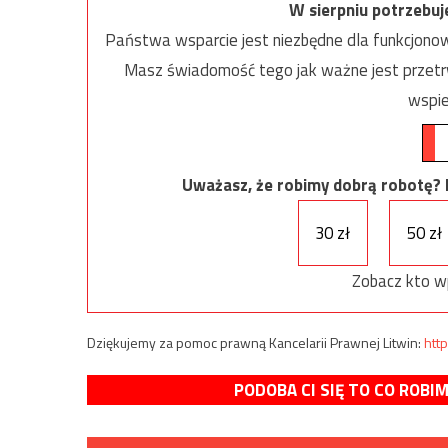
W sierpniu potrzebu
Państwa wsparcie jest niezbędne dla funkcjonow
Masz świadomość tego jak ważne jest przetrw
wspie
Uważasz, że robimy dobrą robotę? Ni
30 zł
50 zł
Zobacz kto w
Dziękujemy za pomoc prawną Kancelarii Prawnej Litwin:
http
PODOBA CI SIĘ TO CO ROBI