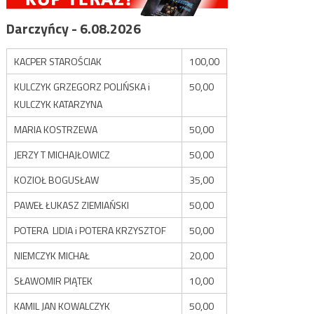
Darczyńcy - 6.08.2026
KACPER STAROŚCIAK
100,00
KULCZYK GRZEGORZ POLIŃSKA i
50,00
KULCZYK KATARZYNA
MARIA KOSTRZEWA
50,00
JERZY T MICHAJŁOWICZ
50,00
KOZIOŁ BOGUSŁAW
35,00
PAWEŁ ŁUKASZ ZIEMIAŃSKI
50,00
POTERA LIDIA i POTERA KRZYSZTOF
50,00
NIEMCZYK MICHAŁ
20,00
SŁAWOMIR PIĄTEK
10,00
KAMIL JAN KOWALCZYK
50,00