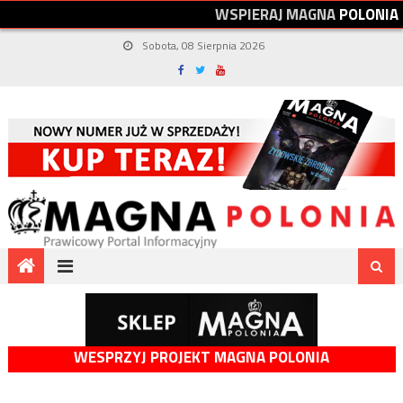
W
S
P
I
E
R
A
J
M
A
G
N
A
P
O
L
O
N
I
A
Sobota, 08 Sierpnia 2026
WESPRZYJ PROJEKT MAGNA POLONIA