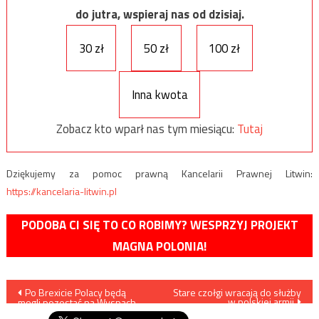
do jutra, wspieraj nas od dzisiaj.
30 zł
50 zł
100 zł
Inna kwota
Zobacz kto wparł nas tym miesiącu:
Tutaj
Dziękujemy za pomoc prawną Kancelarii Prawnej Litwin:
https://kancelaria-litwin.pl
PODOBA CI SIĘ TO CO ROBIMY? WESPRZYJ PROJEKT
MAGNA POLONIA!
Nawigacja
Po Brexicie Polacy będą
Stare czołgi wracają do służby
w polskiej armii
mogli pozostać na Wyspach