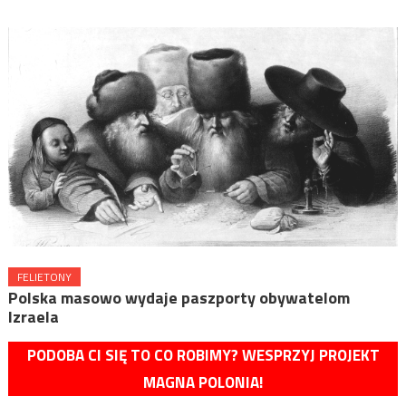
FELIETONY
Polska masowo wydaje paszporty obywatelom
Izraela
PODOBA CI SIĘ TO CO ROBIMY? WESPRZYJ PROJEKT
MAGNA POLONIA!