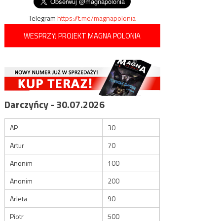
wpisu
Telegram
https://t.me/magnapolonia
WESPRZYJ PROJEKT MAGNA POLONIA
Darczyńcy - 30.07.2026
AP
30
Artur
70
Anonim
100
Anonim
200
Arleta
90
Piotr
500