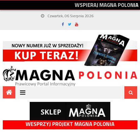
W
S
P
I
E
R
A
J
M
A
G
N
A
P
O
L
O
N
I
A
Czwartek, 06 Sierpnia 2026
WESPRZYJ PROJEKT MAGNA POLONIA