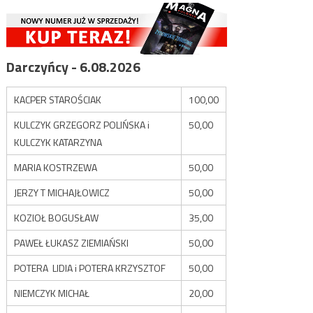
Darczyńcy - 6.08.2026
KACPER STAROŚCIAK
100,00
KULCZYK GRZEGORZ POLIŃSKA i
50,00
KULCZYK KATARZYNA
MARIA KOSTRZEWA
50,00
JERZY T MICHAJŁOWICZ
50,00
KOZIOŁ BOGUSŁAW
35,00
PAWEŁ ŁUKASZ ZIEMIAŃSKI
50,00
POTERA LIDIA i POTERA KRZYSZTOF
50,00
NIEMCZYK MICHAŁ
20,00