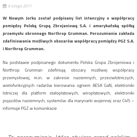
6 lutego 2017
W Nowym Jorku został podpisany list intencyjny o współpracy
pomiędzy Polską Grupą Zbrojeniową S.A. i amerykańską spółką
przemysłu obronnego Northrop Grumman. Porozumienie zakłada
zdefiniowanie możliwych obszarów współpracy pomiędzy PGZ S.A.
i Northrop Grumman.
Na podstawie podpisanego dokumentu Polska Grupa Zbrojeniowa i
Northrop Grumman zdefiniują obszary możliwej współpracy
przemysłowej, m.in. w zakresie naziemnych, przeciwlotniczych,
wielofunkcyjnych radarów kierowania ogniem AESA GaN, elektroniki
lotniczej dla platform stałopłatowych, wiropłatowych, elektroniki
pojazdów naziemnych, systemów dla marynarki wojennej oraz C4IS –
informuje PGZ w komunikacie