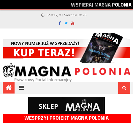
W
S
P
I
E
R
A
J
M
A
G
N
A
P
O
L
O
N
I
A
Piątek, 07 Sierpnia 2026
WESPRZYJ PROJEKT MAGNA POLONIA