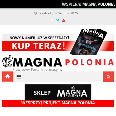
W
S
P
I
E
R
A
J
M
A
G
N
A
P
O
L
O
N
I
A
Niedziela, 09 Sierpnia 2026
WESPRZYJ PROJEKT MAGNA POLONIA