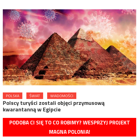
POLSKA
ŚWIAT
WIADOMOŚCI
Polscy turyści zostali objęci przymusową
kwarantanną w Egipcie
PODOBA CI SIĘ TO CO ROBIMY? WESPRZYJ PROJEKT
MAGNA POLONIA!