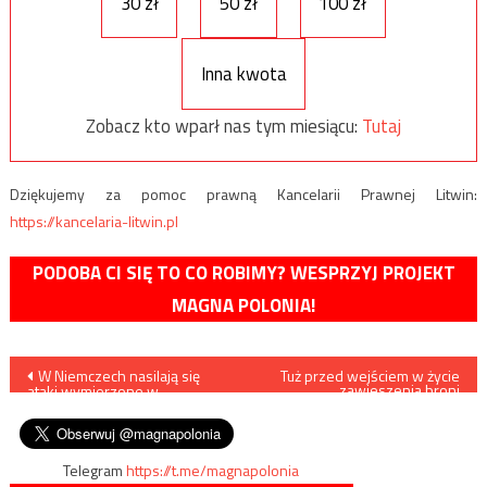
30 zł
50 zł
100 zł
Inna kwota
Zobacz kto wparł nas tym miesiącu:
Tutaj
Dziękujemy za pomoc prawną Kancelarii Prawnej Litwin:
https://kancelaria-litwin.pl
PODOBA CI SIĘ TO CO ROBIMY? WESPRZYJ PROJEKT
MAGNA POLONIA!
Nawigacja
W Niemczech nasilają się
Tuż przed wejściem w życie
zawieszenia broni
ataki wymierzone w
Azerbejdżan nasilił ataki z
wpisu
mniejszość żydowską
użyciem dronów
Telegram
https://t.me/magnapolonia