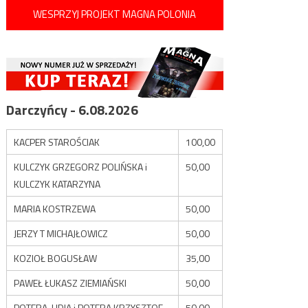
WESPRZYJ PROJEKT MAGNA POLONIA
Darczyńcy - 6.08.2026
KACPER STAROŚCIAK
100,00
KULCZYK GRZEGORZ POLIŃSKA i
50,00
KULCZYK KATARZYNA
MARIA KOSTRZEWA
50,00
JERZY T MICHAJŁOWICZ
50,00
KOZIOŁ BOGUSŁAW
35,00
PAWEŁ ŁUKASZ ZIEMIAŃSKI
50,00
POTERA LIDIA i POTERA KRZYSZTOF
50,00