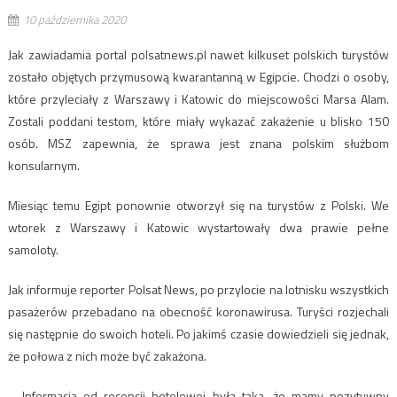
10 października 2020
Jak zawiadamia portal polsatnews.pl nawet kilkuset polskich turystów
zostało objętych przymusową kwarantanną w Egipcie. Chodzi o osoby,
które przyleciały z Warszawy i Katowic do miejscowości Marsa Alam.
Zostali poddani testom, które miały wykazać zakażenie u blisko 150
osób. MSZ zapewnia, że sprawa jest znana polskim służbom
konsularnym.
Miesiąc temu Egipt ponownie otworzył się na turystów z Polski. We
wtorek z Warszawy i Katowic wystartowały dwa prawie pełne
samoloty.
Jak informuje reporter Polsat News, po przylocie na lotnisku wszystkich
pasażerów przebadano na obecność koronawirusa. Turyści rozjechali
się następnie do swoich hoteli. Po jakimś czasie dowiedzieli się jednak,
że połowa z nich może być zakażona.
– Informacja od recepcji hotelowej była taka, że mamy pozytywny