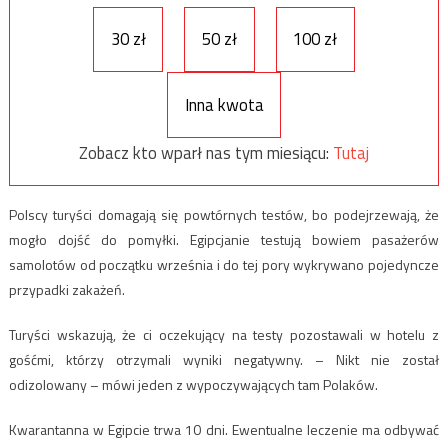
30 zł
50 zł
100 zł
Inna kwota
Zobacz kto wparł nas tym miesiącu:
Tutaj
Polscy turyści domagają się powtórnych testów, bo podejrzewają, że
mogło dojść do pomyłki. Egipcjanie testują bowiem pasażerów
samolotów od początku września i do tej pory wykrywano pojedyncze
przypadki zakażeń.
Turyści wskazują, że ci oczekujący na testy pozostawali w hotelu z
gośćmi, którzy otrzymali wyniki negatywny. – Nikt nie został
odizolowany – mówi jeden z wypoczywających tam Polaków.
Kwarantanna w Egipcie trwa 10 dni. Ewentualne leczenie ma odbywać