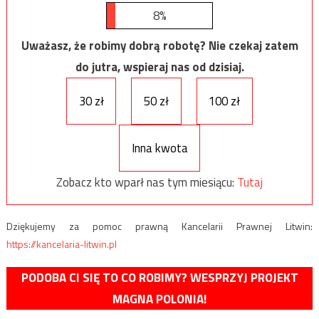
8%
Uważasz, że robimy dobrą robotę? Nie czekaj zatem
do jutra, wspieraj nas od dzisiaj.
30 zł
50 zł
100 zł
Inna kwota
Zobacz kto wparł nas tym miesiącu:
Tutaj
Dziękujemy za pomoc prawną Kancelarii Prawnej Litwin:
https://kancelaria-litwin.pl
PODOBA CI SIĘ TO CO ROBIMY? WESPRZYJ PROJEKT
MAGNA POLONIA!