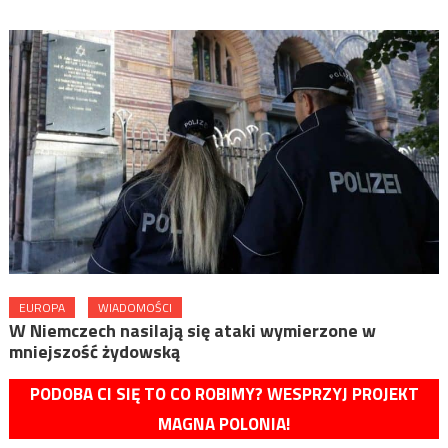
EUROPA
WIADOMOŚCI
W Niemczech nasilają się ataki wymierzone w
mniejszość żydowską
PODOBA CI SIĘ TO CO ROBIMY? WESPRZYJ PROJEKT
MAGNA POLONIA!