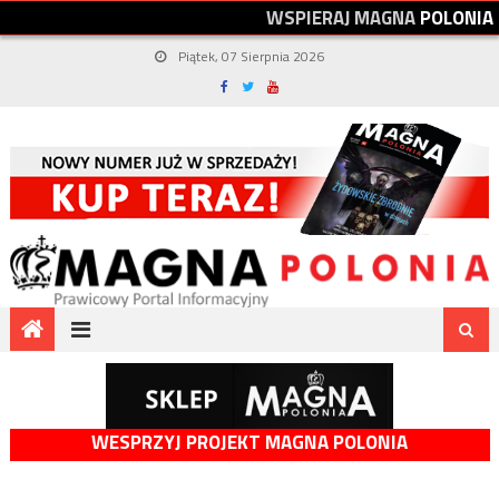
W
S
P
I
E
R
A
J
M
A
G
N
A
P
O
L
O
N
I
A
Piątek, 07 Sierpnia 2026
WESPRZYJ PROJEKT MAGNA POLONIA