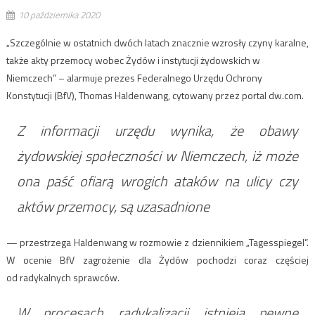
10 października 2020
„Szczególnie w ostatnich dwóch latach znacznie wzrosły czyny karalne,
także akty przemocy wobec Żydów i instytucji żydowskich w
Niemczech” – alarmuje prezes Federalnego Urzędu Ochrony
Konstytucji (BfV), Thomas Haldenwang, cytowany przez portal dw.com.
Z informacji urzędu wynika, że obawy
żydowskiej społeczności w Niemczech, iż może
ona paść ofiarą wrogich ataków na ulicy czy
aktów przemocy, są uzasadnione
— przestrzega Haldenwang w rozmowie z dziennikiem „Tagesspiegel”.
W ocenie BfV zagrożenie dla Żydów pochodzi coraz częściej
od radykalnych sprawców.
W procesach radykalizacji istnieją pewne