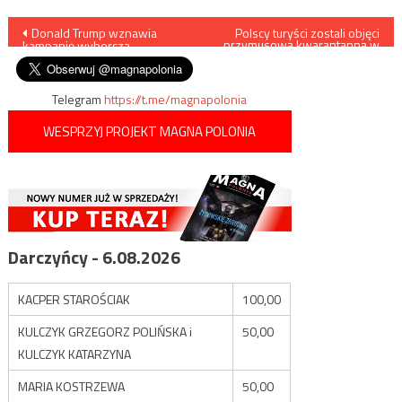
Nawigacja
Donald Trump wznawia
Polscy turyści zostali objęci
przymusową kwarantanną w
kampanię wyborczą
Egipcie
wpisu
Telegram
https://t.me/magnapolonia
WESPRZYJ PROJEKT MAGNA POLONIA
Darczyńcy - 6.08.2026
KACPER STAROŚCIAK
100,00
KULCZYK GRZEGORZ POLIŃSKA i
50,00
KULCZYK KATARZYNA
MARIA KOSTRZEWA
50,00