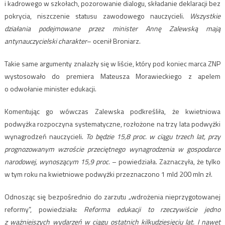
i kadrowego w szkołach, pozorowanie dialogu, składanie deklaracji bez
pokrycia, niszczenie statusu zawodowego nauczycieli.
Wszystkie
działania podejmowane przez minister Annę Zalewską mają
antynauczycielski charakter
– ocenił Broniarz.
Takie same argumenty znalazły się w liście, który pod koniec marca ZNP
wystosowało do premiera Mateusza Morawieckiego z apelem
o odwołanie minister edukacji.
Komentując go wówczas Zalewska podkreśliła, że kwietniowa
podwyżka rozpoczyna systematyczne, rozłożone na trzy lata podwyżki
wynagrodzeń nauczycieli.
To będzie 15,8 proc. w ciągu trzech lat, przy
prognozowanym wzroście przeciętnego wynagrodzenia w gospodarce
narodowej, wynoszącym 15,9 proc.
– powiedziała. Zaznaczyła, że tylko
w tym roku na kwietniowe podwyżki przeznaczono 1 mld 200 mln zł.
Odnosząc się bezpośrednio do zarzutu „wdrożenia nieprzygotowanej
reformy”, powiedziała:
Reforma edukacji to rzeczywiście jedno
z ważniejszych wydarzeń w ciągu ostatnich kilkudziesięciu lat. I nawet