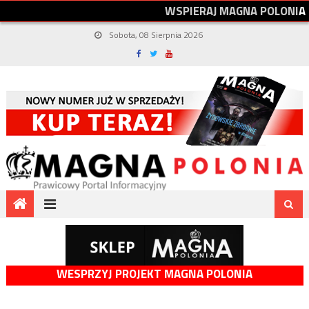
W
S
P
I
E
R
A
J
M
A
G
N
A
P
O
L
O
N
I
A
Sobota, 08 Sierpnia 2026
WESPRZYJ PROJEKT MAGNA POLONIA