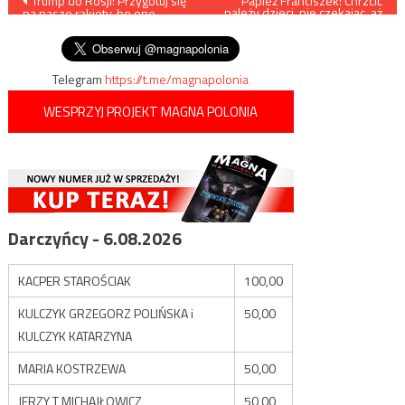
Nawigacja
Trump do Rosji: Przygotuj się
Papież Franciszek: Chrzcić
należy dzieci, nie czekając, aż
na nasze rakiety, bo one
dorosną
wpisu
przylecą
Telegram
https://t.me/magnapolonia
WESPRZYJ PROJEKT MAGNA POLONIA
Darczyńcy - 6.08.2026
KACPER STAROŚCIAK
100,00
KULCZYK GRZEGORZ POLIŃSKA i
50,00
KULCZYK KATARZYNA
MARIA KOSTRZEWA
50,00
JERZY T MICHAJŁOWICZ
50,00