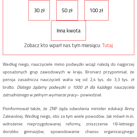
30 zł
50 zł
100 zł
Inna kwota
Zobacz kto wparł nas tym miesiącu:
Tutaj
Według niego, nauczyciele mimo podwyżki wciąż należą do najgorzej
uposażonych grup zawodowych w kraju. Broniarz przypomniał, że
pensja zasadnicza nauczycieli waha się od 2,4 tys. do 3,3 tys. zł
brutto.
Dlatego żądamy podwyżki o 1000 zł dla każdego nauczyciela
zatrudnionego w pełnym wymiarze pracy
– powiedział.
Poinformował także, że ZNP żąda odwołania minister edukacji Anny
Zalewskiej. Według niego, stoi za tym wiele powodów. Jak mówił m.in.
wdrożenie nieprzygotowanej reformy, zniszczenie 18-letniego
dorobku gimnazjów, spowodowanie chaosu organizacyjnego