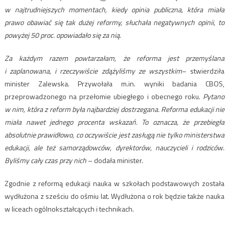
w najtrudniejszych momentach, kiedy opinia publiczna, która miała
prawo obawiać się tak dużej reformy, słuchała negatywnych opinii, to
powyżej 50 proc. opowiadało się za nią
.
Za każdym razem powtarzałam, że reforma jest przemyślana
i zaplanowana, i rzeczywiście zdążyliśmy ze wszystkim
– stwierdziła
minister Zalewska. Przywołała m.in. wyniki badania CBOS,
przeprowadzonego na przełomie ubiegłego i obecnego roku.
Pytano
w nim, która z reform była najbardziej dostrzegana. Reforma edukacji nie
miała nawet jednego procenta wskazań. To oznacza, że przebiegła
absolutnie prawidłowo, co oczywiście jest zasługą nie tylko ministerstwa
edukacji, ale też samorządowców, dyrektorów, nauczycieli i rodziców.
Byliśmy cały czas przy nich
– dodała minister.
Zgodnie z reformą edukacji nauka w szkołach podstawowych została
wydłużona z sześciu do ośmiu lat. Wydłużona o rok będzie także nauka
w liceach ogólnokształcących i technikach.