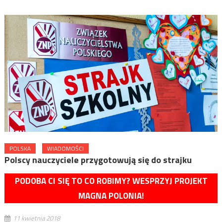
POLSKA
WIADOMOŚCI
Polscy nauczyciele przygotowują się do strajku
PODOBA CI SIĘ TO CO ROBIMY? WESPRZYJ PROJEKT
MAGNA POLONIA!
11 kwietnia 2018