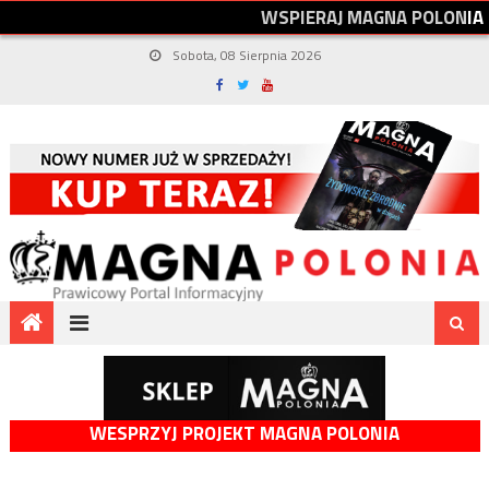
W
S
P
I
E
R
A
J
M
A
G
N
A
P
O
L
O
N
I
A
Sobota, 08 Sierpnia 2026
WESPRZYJ PROJEKT MAGNA POLONIA