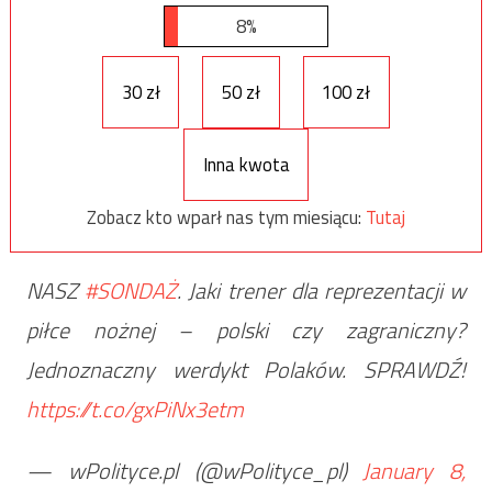
8%
30 zł
50 zł
100 zł
Inna kwota
Zobacz kto wparł nas tym miesiącu:
Tutaj
NASZ
#SONDAŻ
. Jaki trener dla reprezentacji w
piłce nożnej – polski czy zagraniczny?
Jednoznaczny werdykt Polaków. SPRAWDŹ!
https://t.co/gxPiNx3etm
— wPolityce.pl (@wPolityce_pl)
January 8,