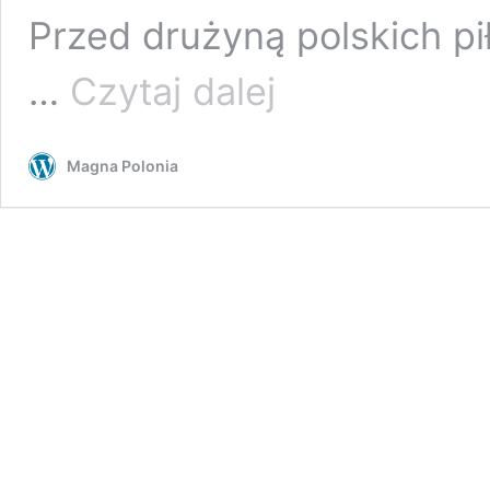
Przed drużyną polskich pi
Robert
…
Czytaj dalej
Lewandowski:
Jaki
powinien
Magna Polonia
być
nowy
trener
polskiej
reprezentacji?