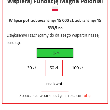
Wspieraj Fundację Magna Polonia!
W lipcu potrzebowaliśmy:
15 000
zł, zebraliśmy:
15
633,5
zł.
Dziękujemy! i zachęcamy do dalszego wsparcia naszej
fundacji.
104%
30 zł
50 zł
100 zł
Inna kwota
Zobacz kto wparł nas tym miesiącu:
Tutaj