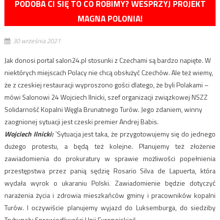
PODOBA CI SIĘ TO CO ROBIMY? WESPRZYJ PROJEKT
MAGNA POLONIA!
30 września 2021
Jak donosi portal salon24.pl stosunki z Czechami są bardzo napięte. W
niektórych miejscach Polacy nie chcą obsłużyć Czechów. Ale też wiemy,
że z czeskiej restauracji wyproszono gości dlatego, że byli Polakami –
mówi Salonowi 24 Wojciech Ilnicki, szef organizacji związkowej NSZZ
Solidarność Kopalni Węgla Brunatnego Turów. Jego zdaniem, winny
zaognionej sytuacji jest czeski premier Andrej Babis.
Wojciech Ilnicki:
`Sytuacja jest taka, że przygotowujemy się do jednego
dużego protestu, a będą też kolejne. Planujemy też złożenie
zawiadomienia do prokuratury w sprawie możliwości popełnienia
przestępstwa przez panią sędzię Rosario Silva de Lapuerta, która
wydała wyrok o ukaraniu Polski. Zawiadomienie będzie dotyczyć
narażenia życia i zdrowia mieszkańców gminy i pracowników kopalni
Turów. I oczywiście planujemy wyjazd do Luksemburga, do siedziby
Trybunału Sprawiedliwości Unii Europejskiej!