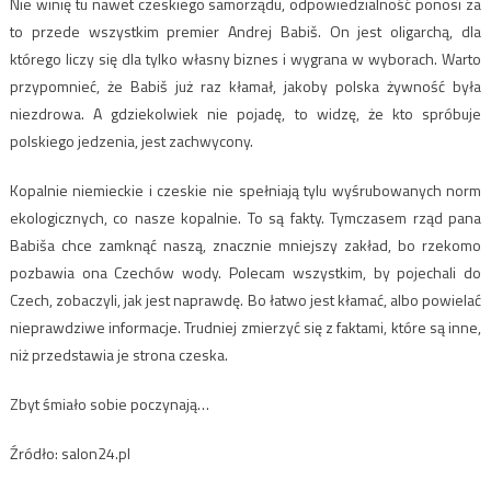
Nie winię tu nawet czeskiego samorządu, odpowiedzialność ponosi za
to przede wszystkim premier Andrej Babiš. On jest oligarchą, dla
którego liczy się dla tylko własny biznes i wygrana w wyborach. Warto
przypomnieć, że Babiš już raz kłamał, jakoby polska żywność była
niezdrowa. A gdziekolwiek nie pojadę, to widzę, że kto spróbuje
polskiego jedzenia, jest zachwycony.
Kopalnie niemieckie i czeskie nie spełniają tylu wyśrubowanych norm
ekologicznych, co nasze kopalnie. To są fakty. Tymczasem rząd pana
Babiša chce zamknąć naszą, znacznie mniejszy zakład, bo rzekomo
pozbawia ona Czechów wody. Polecam wszystkim, by pojechali do
Czech, zobaczyli, jak jest naprawdę. Bo łatwo jest kłamać, albo powielać
nieprawdziwe informacje. Trudniej zmierzyć się z faktami, które są inne,
niż przedstawia je strona czeska.
Zbyt śmiało sobie poczynają…
Źródło: salon24.pl