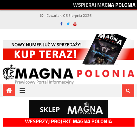
W
S
P
I
E
R
A
J
M
A
G
N
A
P
O
L
O
N
I
A
Czwartek, 06 Sierpnia 2026
WESPRZYJ PROJEKT MAGNA POLONIA