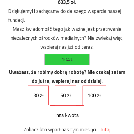
633,5
zł.
Dziękujemy! i zachęcamy do dalszego wsparcia naszej
fundacji.
Masz świadomość tego jak ważne jest przetrwanie
niezależnych ośrodków medialnych? Nie zwlekaj więc,
wspieraj nas już od teraz.
104%
Uważasz, że robimy dobrą robotę? Nie czekaj zatem
do jutra, wspieraj nas od dzisiaj.
30 zł
50 zł
100 zł
Inna kwota
Zobacz kto wparł nas tym miesiącu:
Tutaj