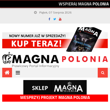
W
S
P
I
E
R
A
J
M
A
G
N
A
P
O
L
O
N
I
A
Piątek, 07 Sierpnia 2026
WESPRZYJ PROJEKT MAGNA POLONIA