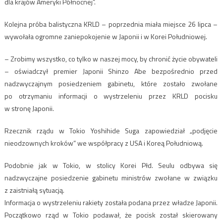
dla krajów Ameryki Północnej”.
Kolejna próba balistyczna KRLD – poprzednia miała miejsce 26 lipca –
wywołała ogromne zaniepokojenie w Japonii i w Korei Południowej.
– Zrobimy wszystko, co tylko w naszej mocy, by chronić życie obywateli
– oświadczył premier Japonii Shinzo Abe bezpośrednio przed
nadzwyczajnym posiedzeniem gabinetu, które zostało zwołane
po otrzymaniu informacji o wystrzeleniu przez KRLD pocisku
w stronę Japonii.
Rzecznik rządu w Tokio Yoshihide Suga zapowiedział „podjęcie
nieodzownych kroków” we współpracy z USA i Koreą Południową.
Podobnie jak w Tokio, w stolicy Korei Płd. Seulu odbywa się
nadzwyczajne posiedzenie gabinetu ministrów zwołane w związku
z zaistniałą sytuacją.
Informacja o wystrzeleniu rakiety została podana przez władze Japonii.
Początkowo rząd w Tokio podawał, że pocisk został skierowany