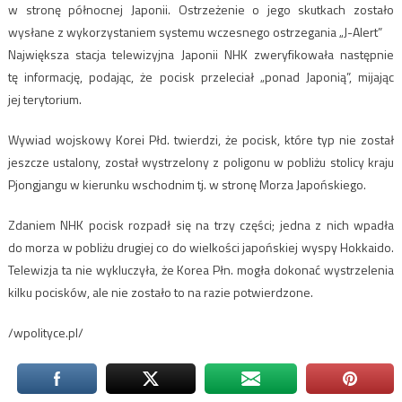
w stronę północnej Japonii. Ostrzeżenie o jego skutkach zostało
wysłane z wykorzystaniem systemu wczesnego ostrzegania „J-Alert”
Największa stacja telewizyjna Japonii NHK zweryfikowała następnie
tę informację, podając, że pocisk przeleciał „ponad Japonią”, mijając
jej terytorium.
Wywiad wojskowy Korei Płd. twierdzi, że pocisk, które typ nie został
jeszcze ustalony, został wystrzelony z poligonu w pobliżu stolicy kraju
Pjongjangu w kierunku wschodnim tj. w stronę Morza Japońskiego.
Zdaniem NHK pocisk rozpadł się na trzy części; jedna z nich wpadła
do morza w pobliżu drugiej co do wielkości japońskiej wyspy Hokkaido.
Telewizja ta nie wykluczyła, że Korea Płn. mogła dokonać wystrzelenia
kilku pocisków, ale nie zostało to na razie potwierdzone.
/wpolityce.pl/