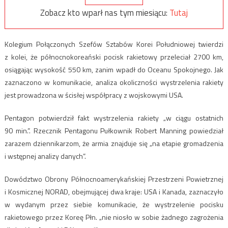
Zobacz kto wparł nas tym miesiącu:
Tutaj
Kolegium Połączonych Szefów Sztabów Korei Południowej twierdzi
z kolei, że północnokoreański pocisk rakietowy przeleciał 2700 km,
osiągając wysokość 550 km, zanim wpadł do Oceanu Spokojnego. Jak
zaznaczono w komunikacie, analiza okoliczności wystrzelenia rakiety
jest prowadzona w ścisłej współpracy z wojskowymi USA.
Pentagon potwierdził fakt wystrzelenia rakiety „w ciągu ostatnich
90 min.”. Rzecznik Pentagonu Pułkownik Robert Manning powiedział
zarazem dziennikarzom, że armia znajduje się „na etapie gromadzenia
i wstępnej analizy danych”.
Dowództwo Obrony Północnoamerykańskiej Przestrzeni Powietrznej
i Kosmicznej NORAD, obejmującej dwa kraje: USA i Kanada, zaznaczyło
w wydanym przez siebie komunikacie, że wystrzelenie pocisku
rakietowego przez Koreę Płn. „nie niosło w sobie żadnego zagrożenia