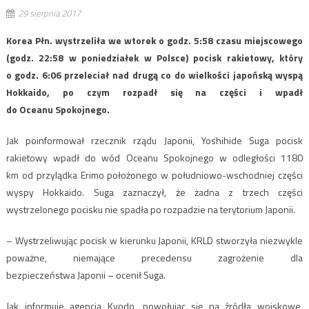
29 sierpnia 2017
Korea Płn. wystrzeliła we wtorek o godz. 5:58 czasu miejscowego
(godz. 22:58 w poniedziałek w Polsce) pocisk rakietowy, który
o godz. 6:06 przeleciał nad drugą co do wielkości japońską wyspą
Hokkaido, po czym rozpadł się na części i wpadł
do Oceanu Spokojnego.
Jak poinformował rzecznik rządu Japonii, Yoshihide Suga pocisk
rakietowy wpadł do wód Oceanu Spokojnego w odległości 1180
km od przylądka Erimo położonego w południowo-wschodniej części
wyspy Hokkaido. Suga zaznaczył, że żadna z trzech części
wystrzelonego pocisku nie spadła po rozpadzie na terytorium Japonii.
– Wystrzeliwując pocisk w kierunku Japonii, KRLD stworzyła niezwykle
poważne, niemające precedensu zagrożenie dla
bezpieczeństwa Japonii – ocenił Suga.
Jak informuje agencja Kyodo, powołując się na źródła wojskowe,