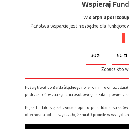
Wspieraj Fund
W sierpniu potrzebu
Państwa wsparcie jest niezbędne dla funkcjonow
30 zł
50 zł
Zobacz kto w
Pościg trwał do Barda Śląskiego i brał w nim również udzi
podczas próby zatrzymania osobowego seata – powiedziała
Pojazd udało się zatrzymać dopiero po oddaniu strzałów
obecność alkoholu wykazało, że miał 3 promile w wydychan