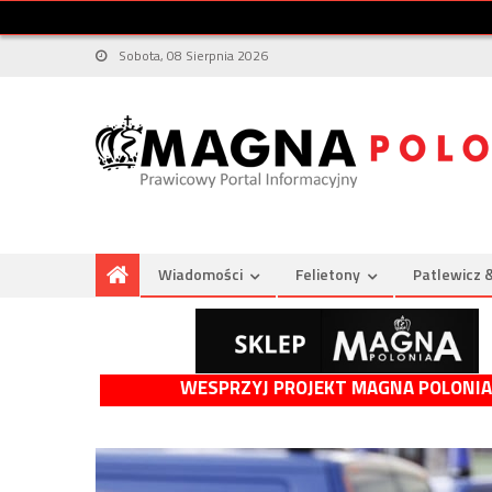
Sobota, 08 Sierpnia 2026
Wiadomości
Felietony
Patlewicz 
WESPRZYJ PROJEKT MAGNA POLONIA