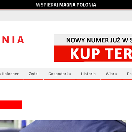
W
S
P
I
E
R
A
J
M
A
G
N
A
P
O
L
O
N
I
A
& Holocher
Żydzi
Gospodarka
Historia
Wiara
Po