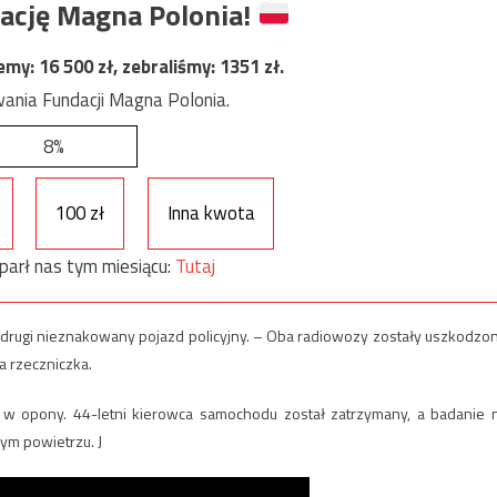
ację Magna Polonia!
jemy:
16 500
zł, zebraliśmy:
1351
zł.
ania Fundacji Magna Polonia.
8%
100 zł
Inna kwota
parł nas tym miesiącu:
Tutaj
ał drugi nieznakowany pojazd policyjny. – Oba radiowozy zostały uszkodzo
 rzeczniczka.
 w opony. 44-letni kierowca samochodu został zatrzymany, a badanie 
ym powietrzu. J