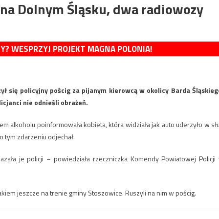
na na Dolnym Śląsku, dwa radiowozy
MY? WESPRZYJ PROJEKT MAGNA POLONIA!
się policyjny pościg za pijanym kierowcą w okolicy Barda Śląskieg
cjanci nie odnieśli obrażeń.
 alkoholu poinformowała kobieta, która widziała jak auto uderzyło w sł
o tym zdarzeniu odjechał.
azała je policji – powiedziała rzeczniczka Komendy Powiatowej Policji
kiem jeszcze na trenie gminy Stoszowice. Ruszyli na nim w pościg.