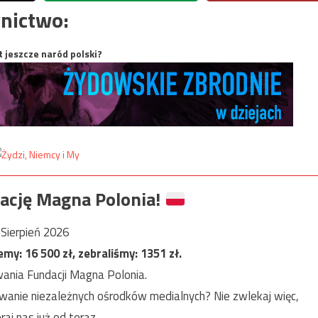
nictwo:
t jeszcze naród polski?
ację Magna Polonia!
Sierpień 2026
jemy:
16 500
zł, zebraliśmy:
1351
zł.
ania Fundacji Magna Polonia.
anie niezależnych ośrodków medialnych? Nie zwlekaj więc,
raj nas już od teraz.