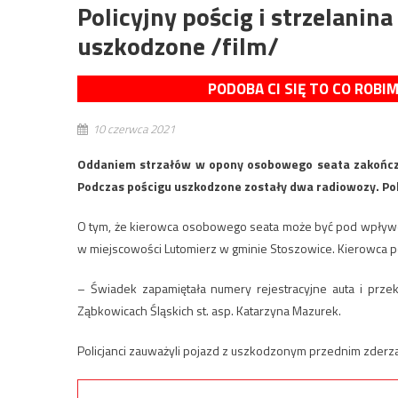
Policyjny pościg i strzelani
uszkodzone /film/
PODOBA CI SIĘ TO CO ROBI
10 czerwca 2021
Oddaniem strzałów w opony osobowego seata zakończył 
Podczas pościgu uszkodzone zostały dwa radiowozy. Poli
O tym, że kierowca osobowego seata może być pod wpływem
w miejscowości Lutomierz w gminie Stoszowice. Kierowca p
– Świadek zapamiętała numery rejestracyjne auta i przek
Ząbkowicach Śląskich st. asp. Katarzyna Mazurek.
Policjanci zauważyli pojazd z uszkodzonym przednim zderza