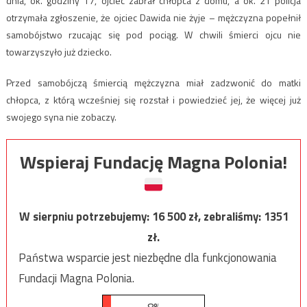
dnia, ok. godziny 17, ojciec zabrał chłopca z domu, a ok. 21 policja
otrzymała zgłoszenie, że ojciec Dawida nie żyje – mężczyzna popełnił
samobójstwo rzucając się pod pociąg. W chwili śmierci ojcu nie
towarzyszyło już dziecko.
Przed samobójczą śmiercią mężczyzna miał zadzwonić do matki
chłopca, z którą wcześniej się rozstał i powiedzieć jej, że więcej już
swojego syna nie zobaczy.
Wspieraj Fundację Magna Polonia!
W sierpniu potrzebujemy:
16 500
zł, zebraliśmy:
1351
zł.
Państwa wsparcie jest niezbędne dla funkcjonowania
Fundacji Magna Polonia.