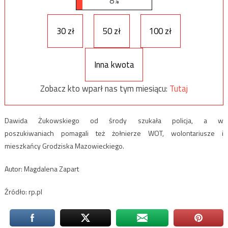
8%
30 zł
50 zł
100 zł
Inna kwota
Zobacz kto wparł nas tym miesiącu:
Tutaj
Dawida Żukowskiego od środy szukała policja, a w
poszukiwaniach pomagali też żołnierze WOT, wolontariusze i
mieszkańcy Grodziska Mazowieckiego.
Autor: Magdalena Zapart
Źródło: rp.pl