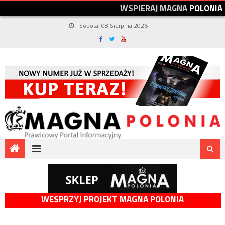
W
S
P
I
E
R
A
J
M
A
G
N
A
P
O
L
O
N
I
A
Sobota, 08 Sierpnia 2026
WESPRZYJ PROJEKT MAGNA POLONIA