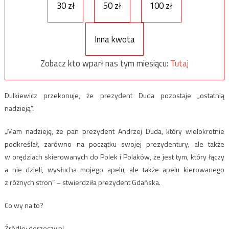
30 zł
50 zł
100 zł
Inna kwota
Zobacz kto wparł nas tym miesiącu:
Tutaj
Dulkiewicz przekonuje, że prezydent Duda pozostaje „ostatnią
nadzieją”.
„Mam nadzieję, że pan prezydent Andrzej Duda, który wielokrotnie
podkreślał, zarówno na początku swojej prezydentury, ale także
w orędziach skierowanych do Polek i Polaków, że jest tym, który łączy
a nie dzieli, wysłucha mojego apelu, ale także apelu kierowanego
z różnych stron” – stwierdziła prezydent Gdańska.
Co wy na to?
Źródło: dorzeczy.pl