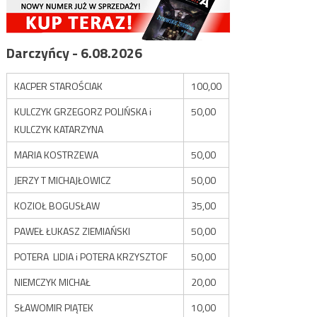
Darczyńcy - 6.08.2026
KACPER STAROŚCIAK
100,00
KULCZYK GRZEGORZ POLIŃSKA i
50,00
KULCZYK KATARZYNA
MARIA KOSTRZEWA
50,00
JERZY T MICHAJŁOWICZ
50,00
KOZIOŁ BOGUSŁAW
35,00
PAWEŁ ŁUKASZ ZIEMIAŃSKI
50,00
POTERA LIDIA i POTERA KRZYSZTOF
50,00
NIEMCZYK MICHAŁ
20,00
SŁAWOMIR PIĄTEK
10,00