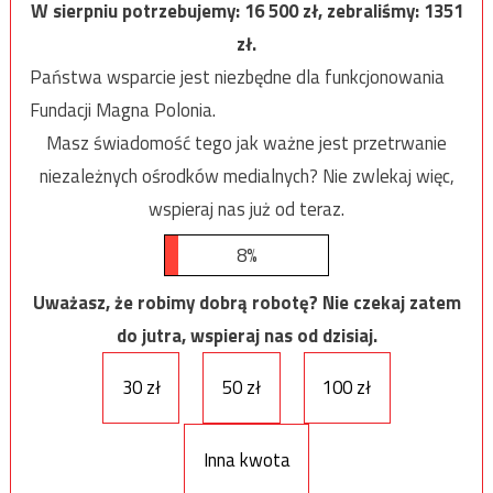
W sierpniu potrzebujemy:
16 500
zł, zebraliśmy:
1351
zł.
Państwa wsparcie jest niezbędne dla funkcjonowania
Fundacji Magna Polonia.
Masz świadomość tego jak ważne jest przetrwanie
niezależnych ośrodków medialnych? Nie zwlekaj więc,
wspieraj nas już od teraz.
8%
Uważasz, że robimy dobrą robotę? Nie czekaj zatem
do jutra, wspieraj nas od dzisiaj.
30 zł
50 zł
100 zł
Inna kwota