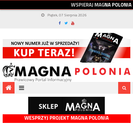
W
S
P
I
E
R
A
J
M
A
G
N
A
P
O
L
O
N
I
A
Piątek, 07 Sierpnia 2026
WESPRZYJ PROJEKT MAGNA POLONIA