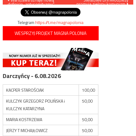
Nawigacja
promują zielony komunizm
definicję „antysemityzmu”
wpisu
Telegram
https://t.me/magnapolonia
WESPRZYJ PROJEKT MAGNA POLONIA
Darczyńcy - 6.08.2026
KACPER STAROŚCIAK
100,00
KULCZYK GRZEGORZ POLIŃSKA i
50,00
KULCZYK KATARZYNA
MARIA KOSTRZEWA
50,00
JERZY T MICHAJŁOWICZ
50,00