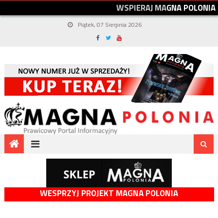
W
S
P
I
E
R
A
J
M
A
G
N
A
P
O
L
O
N
I
A
Piątek, 07 Sierpnia 2026
WESPRZYJ PROJEKT MAGNA POLONIA