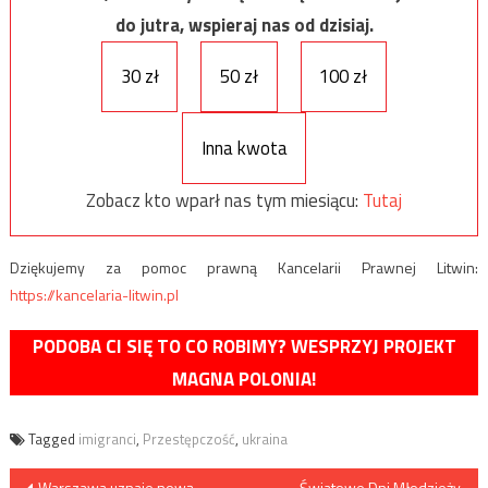
do jutra, wspieraj nas od dzisiaj.
30 zł
50 zł
100 zł
Inna kwota
Zobacz kto wparł nas tym miesiącu:
Tutaj
Dziękujemy za pomoc prawną Kancelarii Prawnej Litwin:
https://kancelaria-litwin.pl
PODOBA CI SIĘ TO CO ROBIMY? WESPRZYJ PROJEKT
MAGNA POLONIA!
Tagged
imigranci
,
Przestępczość
,
ukraina
Warszawa uznaje nową
Światowe Dni Młodzieży