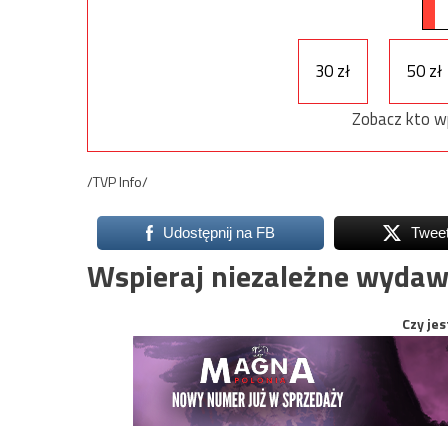
30 zł
50 zł
Zobacz kto w
/TVP Info/
Udostępnij na FB
Twee
Wspieraj niezależne wydaw
Czy jes