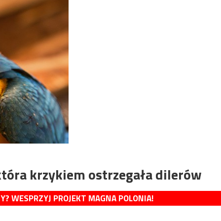
która krzykiem ostrzegała dilerów
MY? WESPRZYJ PROJEKT MAGNA POLONIA!