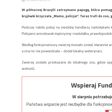
W północnej Brazylii zatrzymano papugę, która pomaga
kryjówki krzyczała „Mamo, policja!”. Teraz trafi do zoo
Podczas nalotu policji na siedzibę handlarzy narkotykami 
Policjanci aresztowali mężczyznę i nastolatka, prawdopodobn
Według funkcjonariuszy zwierzę musiało zostać starannie w
a ona nic nie powiedziała – dodał lokalny weterynarz.
Zwierzę zostało przekazane do lokalnego zoo, gdzie spęd
wolność.
Wspieraj Fund
W sierpniu potrzebu
Państwa wsparcie jest niezbędne dla funkcjonow