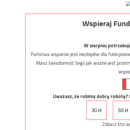
Wspieraj Fund
W sierpniu potrzebu
Państwa wsparcie jest niezbędne dla funkcjonow
Masz świadomość tego jak ważne jest przetrw
wspie
Uważasz, że robimy dobrą robotę? Ni
30 zł
50 zł
Zobacz kto w