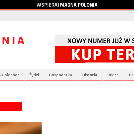
W
S
P
I
E
R
A
J
M
A
G
N
A
P
O
L
O
N
I
A
& Holocher
Żydzi
Gospodarka
Historia
Wiara
Po