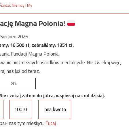
ację Magna Polonia!
Sierpień 2026
jemy:
16 500
zł, zebraliśmy:
1351
zł.
ania Fundacji Magna Polonia.
anie niezależnych ośrodków medialnych? Nie zwlekaj więc,
raj nas już od teraz.
8%
e czekaj zatem do jutra, wspieraj nas od dzisiaj.
100 zł
Inna kwota
parł nas tym miesiącu:
Tutaj