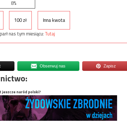
8%
100 zł
Inna kwota
parł nas tym miesiącu:
Tutaj
t
Obserwuj nas
Zapisz
nictwo:
t jeszcze naród polski?