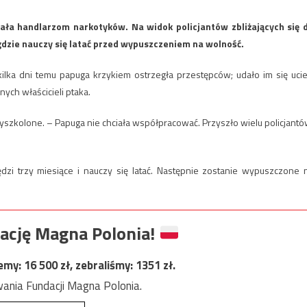
ła handlarzom narkotyków. Na widok policjantów zbliżających się 
, gdzie nauczy się latać przed wypuszczeniem na wolność.
kilka dni temu papuga krzykiem ostrzegła przestępców; udało im się ucie
ych właścicieli ptaka.
yszkolone. – Papuga nie chciała współpracować. Przyszło wielu policjantó
zi trzy miesiące i nauczy się latać. Następnie zostanie wypuszczone 
ację Magna Polonia!
jemy:
16 500
zł, zebraliśmy:
1351
zł.
ania Fundacji Magna Polonia.