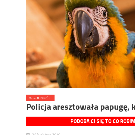
WIADOMOŚCI
Policja aresztowała papugę, 
PODOBA CI SIĘ TO CO ROBI
26 kwietnia 2019