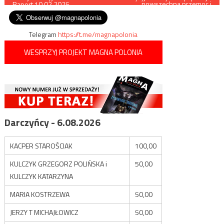
powszechna przemoc i
Raport 10.02.2025
strach
wpisu
Telegram
https://t.me/magnapolonia
WESPRZYJ PROJEKT MAGNA POLONIA
Darczyńcy - 6.08.2026
KACPER STAROŚCIAK
100,00
KULCZYK GRZEGORZ POLIŃSKA i
50,00
KULCZYK KATARZYNA
MARIA KOSTRZEWA
50,00
JERZY T MICHAJŁOWICZ
50,00