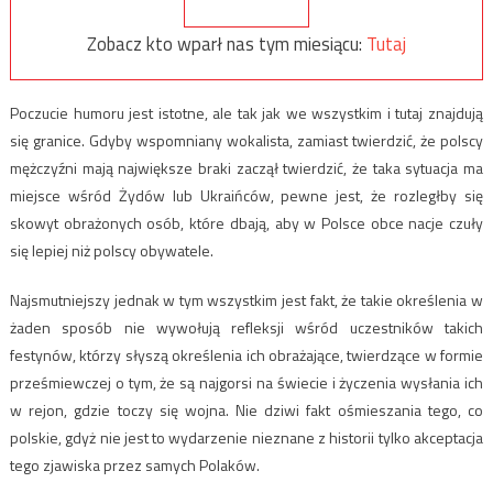
Zobacz kto wparł nas tym miesiącu:
Tutaj
Poczucie humoru jest istotne, ale tak jak we wszystkim i tutaj znajdują
się granice. Gdyby wspomniany wokalista, zamiast twierdzić, że polscy
mężczyźni mają największe braki zaczął twierdzić, że taka sytuacja ma
miejsce wśród Żydów lub Ukraińców, pewne jest, że rozległby się
skowyt obrażonych osób, które dbają, aby w Polsce obce nacje czuły
się lepiej niż polscy obywatele.
Najsmutniejszy jednak w tym wszystkim jest fakt, że takie określenia w
żaden sposób nie wywołują refleksji wśród uczestników takich
festynów, którzy słyszą określenia ich obrażające, twierdzące w formie
prześmiewczej o tym, że są najgorsi na świecie i życzenia wysłania ich
w rejon, gdzie toczy się wojna. Nie dziwi fakt ośmieszania tego, co
polskie, gdyż nie jest to wydarzenie nieznane z historii tylko akceptacja
tego zjawiska przez samych Polaków.