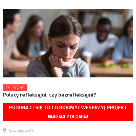
FELIETONY
Polacy refleksyjni, czy bezrefleksyjni?
PODOBA CI SIĘ TO CO ROBIMY? WESPRZYJ PROJEKT
MAGNA POLONIA!
10 lutego 2025