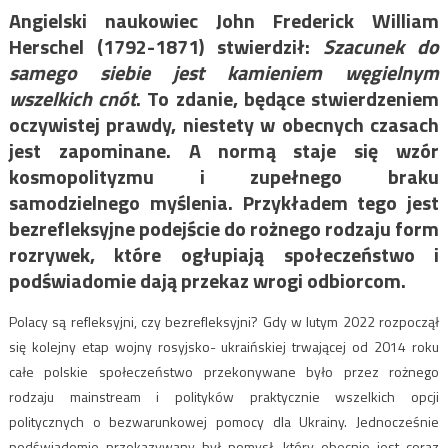
Angielski naukowiec John Frederick William
Herschel (1792-1871) stwierdził:
Szacunek do
samego siebie jest kamieniem węgielnym
wszelkich cnót
. To zdanie, będące stwierdzeniem
oczywistej prawdy, niestety w obecnych czasach
jest zapominane. A normą staje się wzór
kosmopolityzmu i zupełnego braku
samodzielnego myślenia. Przykładem tego jest
bezrefleksyjne podejście do rożnego rodzaju form
rozrywek, które ogłupiają społeczeństwo i
podświadomie dają przekaz wrogi odbiorcom.
Polacy są refleksyjni, czy bezrefleksyjni? Gdy w lutym 2022 rozpoczął
się kolejny etap wojny rosyjsko- ukraińskiej trwającej od 2014 roku
całe polskie społeczeństwo przekonywane było przez rożnego
rodzaju mainstream i polityków praktycznie wszelkich opcji
politycznych o bezwarunkowej pomocy dla Ukrainy. Jednocześnie
podświadomie przekazywany był pomysł, który obecnie jest coraz