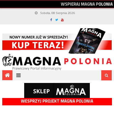
W
S
P
I
E
R
A
J
M
A
G
N
A
P
O
L
O
N
I
A
Sobota, 08 Sierpnia 2026
WESPRZYJ PROJEKT MAGNA POLONIA