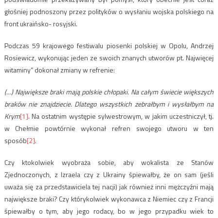
głośniej podnoszony przez polityków o wysłaniu wojska polskiego na
front ukraińsko- rosyjski.
Podczas 59 krajowego festiwalu piosenki polskiej w Opolu, Andrzej
Rosiewicz, wykonując jeden ze swoich znanych utworów pt. Najwięcej
witaminy” dokonał zmiany w refrenie:
(…) Największe braki mają polskie chłopaki. Na całym świecie większych
braków nie znajdziecie. Dlatego wszystkich zebrałbym i wysłałbym na
Krym
[1]
. Na ostatnim występie sylwestrowym, w jakim uczestniczył, tj.
w Chełmie powtórnie wykonał refren swojego utworu w ten
sposób
[2]
.
Czy ktokolwiek wyobraża sobie, aby wokalista ze Stanów
Zjednoczonych, z Izraela czy z Ukrainy śpiewałby, że on sam (jeśli
uważa się za przedstawiciela tej nacji) jak również inni mężczyźni mają
największe braki? Czy którykolwiek wykonawca z Niemiec czy z Francji
śpiewałby o tym, aby jego rodacy, bo w jego przypadku wiek to