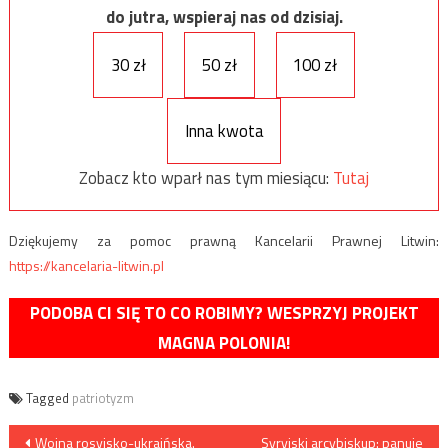
do jutra, wspieraj nas od dzisiaj.
30 zł
50 zł
100 zł
Inna kwota
Zobacz kto wparł nas tym miesiącu:
Tutaj
Dziękujemy za pomoc prawną Kancelarii Prawnej Litwin:
https://kancelaria-litwin.pl
PODOBA CI SIĘ TO CO ROBIMY? WESPRZYJ PROJEKT
MAGNA POLONIA!
Tagged
patriotyzm
Nawigacja
Wojna rosyjsko-ukraińska.
Syryjski arcybiskup: panuje