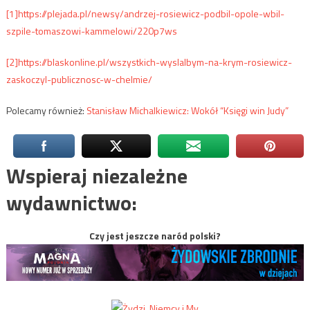
[1]
https://plejada.pl/newsy/andrzej-rosiewicz-podbil-opole-wbil-
szpile-tomaszowi-kammelowi/220p7ws
[2]
https://blaskonline.pl/wszystkich-wyslalbym-na-krym-rosiewicz-
zaskoczyl-publicznosc-w-chelmie/
Polecamy również:
Stanisław Michalkiewicz: Wokół “Księgi win Judy”
Wspieraj niezależne
wydawnictwo:
Czy jest jeszcze naród polski?