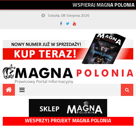
W
S
P
I
E
R
A
J
M
A
G
N
A
P
O
L
O
N
I
A
Sobota, 08 Sierpnia 2026
WESPRZYJ PROJEKT MAGNA POLONIA