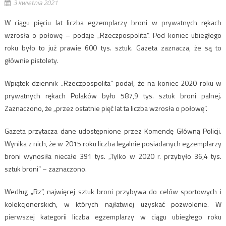
3 kwietnia 2021
W ciągu pięciu lat liczba egzemplarzy broni w prywatnych rękach
wzrosła o połowę – podaje „Rzeczpospolita”. Pod koniec ubiegłego
roku było to już prawie 600 tys. sztuk. Gazeta zaznacza, że są to
głównie pistolety.
Wpiątek dziennik „Rzeczpospolita” podał, że na koniec 2020 roku w
prywatnych rękach Polaków było 587,9 tys. sztuk broni palnej.
Zaznaczono, że „przez ostatnie pięć lat ta liczba wzrosła o połowę”.
Gazeta przytacza dane udostępnione przez Komendę Główną Policji.
Wynika z nich, że w 2015 roku liczba legalnie posiadanych egzemplarzy
broni wynosiła niecałe 391 tys. „Tylko w 2020 r. przybyło 36,4 tys.
sztuk broni” – zaznaczono.
Według „Rz”, najwięcej sztuk broni przybywa do celów sportowych i
kolekcjonerskich, w których najłatwiej uzyskać pozwolenie. W
pierwszej kategorii liczba egzemplarzy w ciągu ubiegłego roku