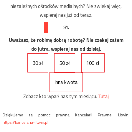
niezależnych ośrodków medialnych? Nie zwlekaj więc,
wspieraj nas już od teraz.
8%
Uważasz, że robimy dobrą robotę? Nie czekaj zatem
do jutra, wspieraj nas od dzisiaj.
30 zł
50 zł
100 zł
Inna kwota
Zobacz kto wparł nas tym miesiącu:
Tutaj
Dziękujemy za pomoc prawną Kancelarii Prawnej Litwin:
https://kancelaria-litwin.pl