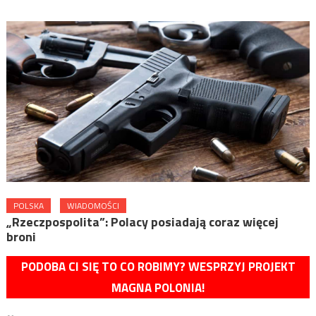
POLSKA
WIADOMOŚCI
„Rzeczpospolita”: Polacy posiadają coraz więcej
broni
PODOBA CI SIĘ TO CO ROBIMY? WESPRZYJ PROJEKT
MAGNA POLONIA!