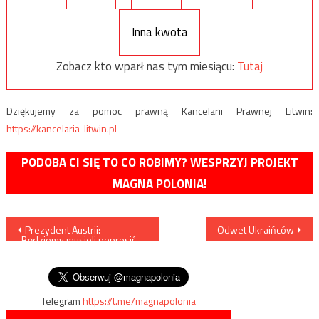
Inna kwota
Zobacz kto wparł nas tym miesiącu:
Tutaj
Dziękujemy za pomoc prawną Kancelarii Prawnej Litwin:
https://kancelaria-litwin.pl
PODOBA CI SIĘ TO CO ROBIMY? WESPRZYJ PROJEKT
MAGNA POLONIA!
Nawigacja
Prezydent Austrii:
Odwet Ukraińców
„Będziemy musieli poprosić
wpisu
wszystkie kobiety, aby
założyły burkę”
Telegram
https://t.me/magnapolonia