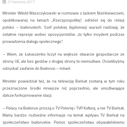
27 kwietnia 2017
Minister Witold Waszczykowski w rozmowie z Jackiem Nizinkiewiczem,
opublikowanej na łamach „Rzeczpospolitej”, odniósł się do relacji
polsko – białoruskich. Szef polskiej dyplomacji wyraził nadzieję, że
ostatnie represje wobec opozycjonistów „to tylko incydent podczas
prowadzenia dialogu społecznego”.
– Wiem, że Łukaszenko liczył na większe otwarcie gospodarcze ze
strony UE, ale bez gestów z drugiej strony to niemożliwe. Chcielibyśmy
odzyskać zaufanie do Białorusi – mówił.
Minister powiedział też, że na telewizję Bielsat zostaną w tym roku
przeznaczone środki mniejsze niż poprzednio, ale umożliwiające
dalsze funkcjonowanie stacji.
– Polacy na Białorusi proszą o TV Polonię i TVP Kulturę, a nie TV Biełsat.
Mamy bardzo rozbieżne informacje na temat wpływu TV Biełsat na
społeczeństwo białoruskie. Pomoc społeczeństwu obywatelskiemu