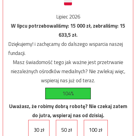
Lipiec 2026
W lipcu potrzebowaliśmy:
15 000
zł, zebraliśmy:
15
633,5
zł.
Dziękujemy! i zachęcamy do dalszego wsparcia naszej
fundacji.
Masz świadomość tego jak ważne jest przetrwanie
niezależnych ośrodków medialnych? Nie zwlekaj więc,
wspieraj nas już od teraz.
104%
Uważasz, że robimy dobrą robotę? Nie czekaj zatem
do jutra, wspieraj nas od dzisiaj.
30 zł
50 zł
100 zł