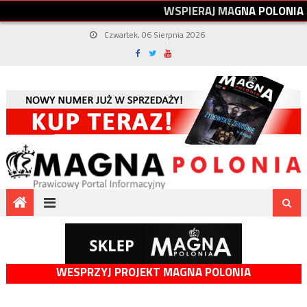
W
S
P
I
E
R
A
J
M
A
G
N
A
P
O
L
O
N
I
A
Czwartek, 06 Sierpnia 2026
WESPRZYJ PROJEKT MAGNA POLONIA