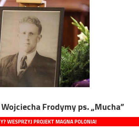
 Wojciecha Frodymy ps. „Mucha”
MY? WESPRZYJ PROJEKT MAGNA POLONIA!