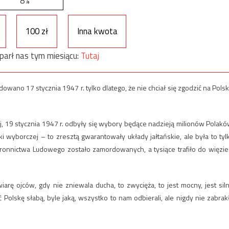
8%
100 zł
Inna kwota
parł nas tym miesiącu:
Tutaj
ano 17 stycznia 1947 r. tylko dlatego, że nie chciał się zgodzić na Polsk
 19 stycznia 1947 r. odbyły się wybory będące nadzieją milionów Polakó
 wyborczej – to zresztą gwarantowały układy jałtańskie, ale była to tyl
tronnictwa Ludowego zostało zamordowanych, a tysiące trafiło do więzie
rę ojców, gdy nie zniewala ducha, to zwycięża, to jest mocny, jest siln
 Polskę słabą, byle jaką, wszystko to nam odbierali, ale nigdy nie zabrak