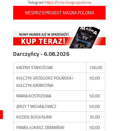
Telegram
https://t.me/magnapolonia
WESPRZYJ PROJEKT MAGNA POLONIA
Darczyńcy - 6.08.2026
KACPER STAROŚCIAK
100,00
KULCZYK GRZEGORZ POLIŃSKA i
50,00
KULCZYK KATARZYNA
MARIA KOSTRZEWA
50,00
JERZY T MICHAJŁOWICZ
50,00
KOZIOŁ BOGUSŁAW
35,00
PAWEŁ ŁUKASZ ZIEMIAŃSKI
50,00