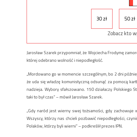
30 zł
50 zł
Zobacz kto w
Jarosław Szarek przypomniał, że Wojciecha Frodymę zamordow
której odebrano wolność i niepodległość.
„Mordowano go w momencie szczególnym, bo 2 dni później,
że uda się władzę komunistyczną odsunąć za pomocą kartki
nadzieja. Wybory sfałszowano. 150 działaczy Polskiego S
taki to był czas” – mówił Jarosław Szarek.
„Gdy naród jest wierny swej tożsamości, gdy zachowuje wia
Wszyscy, którzy nas chcieli pozbawić niepodległości, czynić
Polaków, którzy byli wierni” – podkreślił prezes IPN.