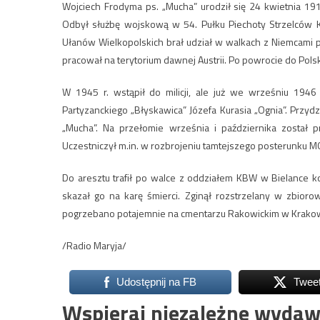
Wojciech Frodyma ps. „Mucha” urodził się 24 kwietnia 191
Odbył służbę wojskową w 54. Pułku Piechoty Strzelców 
Ułanów Wielkopolskich brał udział w walkach z Niemcami p
pracował na terytorium dawnej Austrii. Po powrocie do Polsk
W 1945 r. wstąpił do milicji, ale już we wrześniu 1946 
Partyzanckiego „Błyskawica” Józefa Kurasia „Ognia”. Przydz
„Mucha”. Na przełomie września i października został p
Uczestniczył m.in. w rozbrojeniu tamtejszego posterunku M
Do aresztu trafił po walce z oddziałem KBW w Bielance 
skazał go na karę śmierci. Zginął rozstrzelany w zbiorow
pogrzebano potajemnie na cmentarzu Rakowickim w Krakow
/Radio Maryja/
Udostępnij na FB
Twee
Wspieraj niezależne wydaw