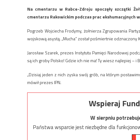
Na cmentarzu w Rabce-Zdroju spoczęły szczątki Żoł
cmentarzu Rakowickim podczas prac ekshumacyjnych w 
Pogrzeb Wojciecha Frodymy, żołnierza Zgrupowania Partyz
wojskową asystą. „Mucha” został pośmiertnie odznaczony
Jarosław Szarek, prezes Instytutu Pamięci Narodowej podc
są ich groby Polsko! Gdzie ich nie ma! Ty wiesz najlepiej – i 
„Dzisiaj jeden z nich zyska swój grób, na którym postawimy
mówił prezes IPN.
Wspieraj Fund
W sierpniu potrzebu
Państwa wsparcie jest niezbędne dla funkcjonow