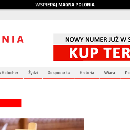
W
S
P
I
E
R
A
J
M
A
G
N
A
P
O
L
O
N
I
A
& Holocher
Żydzi
Gospodarka
Historia
Wiara
Po