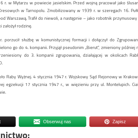
6 r. w Mytarzu w powiecie jasielskim. Przed wojną pracował jako ślusar
Kresowych w Tarnopolu. Zmobilizowany w 1939 r. w szeregach 16. Puł
od Warszawą. Trafił do niewoli, a następnie – jako robotnik przymusowy
i założył rodzinę.
r. porzucił służbę w komunistycznej formacji i dołączył do Zgrupowan
ielono go do 4. kompanii. Przyjął pseudonim „Bierut”, zmieniony później 
rzeniesiony do 3. kompanii zgrupowania, działającej w okolicach Rabk
O.
koło Raby Wyżnej. 4 stycznia 1947 r. Wojskowy Sąd Rejonowy w Krakow
ej egzekucji 17 stycznia 1947 r., w więzieniu przy ul. Montelupich. Cia
ie.
t
Obserwuj nas
Zapisz
nictwo: