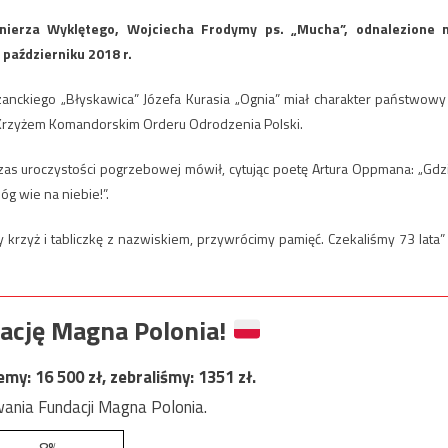
nierza Wyklętego, Wojciecha Frodymy ps. „Mucha”, odnalezione 
październiku 2018 r.
anckiego „Błyskawica” Józefa Kurasia „Ognia” miał charakter państwowy
 Krzyżem Komandorskim Orderu Odrodzenia Polski.
zas uroczystości pogrzebowej mówił, cytując poetę Artura Oppmana: „Gdz
Bóg wie na niebie!”.
 krzyż i tabliczkę z nazwiskiem, przywrócimy pamięć. Czekaliśmy 73 lata”
ację Magna Polonia!
jemy:
16 500
zł, zebraliśmy:
1351
zł.
ania Fundacji Magna Polonia.