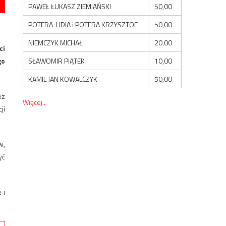
PAWEŁ ŁUKASZ ZIEMIAŃSKI
50,00
POTERA LIDIA i POTERA KRZYSZTOF
50,00
NIEMCZYK MICHAŁ
20,00
ci
SŁAWOMIR PIĄTEK
10,00
go
KAMIL JAN KOWALCZYK
50,00
ez
Więcej...
ji
w,
yć
 i