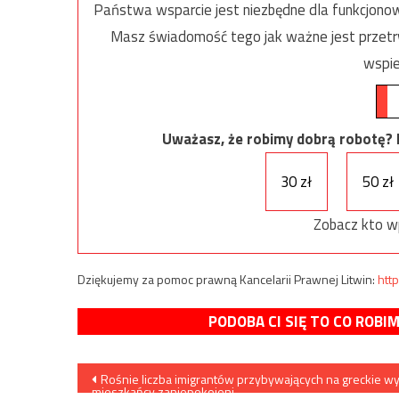
Państwa wsparcie jest niezbędne dla funkcjonow
Masz świadomość tego jak ważne jest przetrw
wspie
Uważasz, że robimy dobrą robotę? Ni
30 zł
50 zł
Zobacz kto w
Dziękujemy za pomoc prawną Kancelarii Prawnej Litwin:
http
PODOBA CI SIĘ TO CO ROBI
Nawigacja
Rośnie liczba imigrantów przybywających na greckie wy
mieszkańcy zaniepokojeni