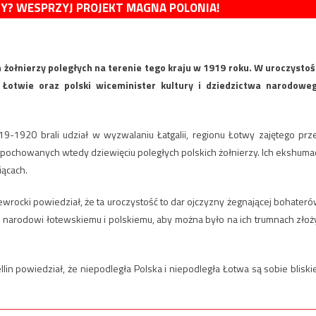
MY? WESPRZYJ PROJEKT MAGNA POLONIA!
żołnierzy poległych na terenie tego kraju w 1919 roku. W uroczystoś
a Łotwie oraz polski wiceminister kultury i dziedzictwa narodowe
9-1920 brali udział w wyzwalaniu Łatgalii, regionu Łotwy zajętego prz
 pochowanych wtedy dziewięciu poległych polskich żołnierzy. Ich ekshumac
iącach.
ocki powiedział, że ta uroczystość to dar ojczyzny żegnającej bohateró
ki narodowi łotewskiemu i polskiemu, aby można było na ich trumnach złoż
in powiedział, że niepodległa Polska i niepodległa Łotwa są sobie bliskie