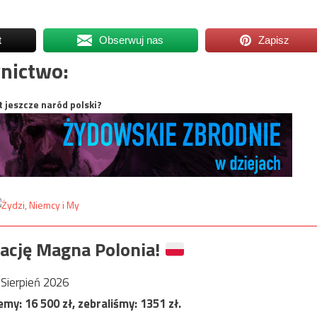
t
Obserwuj nas
Zapisz
nictwo:
t jeszcze naród polski?
ację Magna Polonia!
Sierpień 2026
jemy:
16 500
zł, zebraliśmy:
1351
zł.