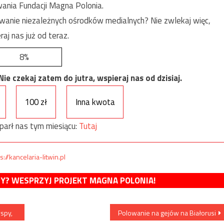
ania Fundacji Magna Polonia.
anie niezależnych ośrodków medialnych? Nie zwlekaj więc,
raj nas już od teraz.
8%
e czekaj zatem do jutra, wspieraj nas od dzisiaj.
100 zł
Inna kwota
parł nas tym miesiącu:
Tutaj
s://kancelaria-litwin.pl
MY? WESPRZYJ PROJEKT MAGNA POLONIA!
spy,
Polowanie na gejów na Białorusi