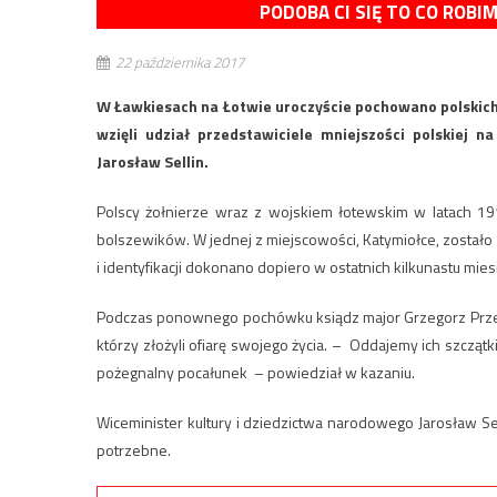
PODOBA CI SIĘ TO CO ROBI
22 października 2017
W Ławkiesach na Łotwie uroczyście pochowano polskich 
wzięli udział przedstawiciele mniejszości polskiej n
Jarosław Sellin.
Polscy żołnierze wraz z wojskiem łotewskim w latach 191
bolszewików. W jednej z miejscowości, Katymiołce, zostało
i identyfikacji dokonano dopiero w ostatnich kilkunastu mies
Podczas ponownego pochówku ksiądz major Grzegorz Przewr
którzy złożyli ofiarę swojego życia. – Oddajemy ich szcząt
pożegnalny pocałunek – powiedział w kazaniu.
Wiceminister kultury i dziedzictwa narodowego Jarosław Sell
potrzebne.