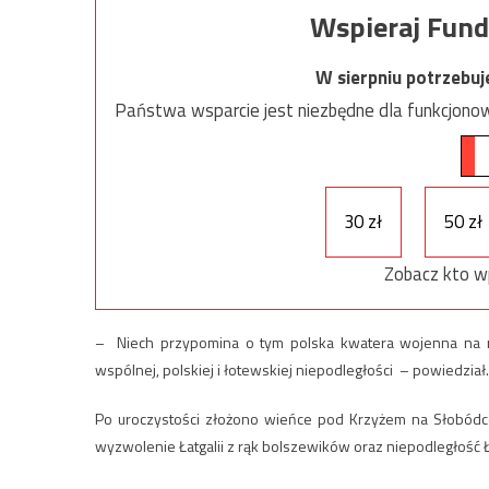
Wspieraj Fund
W sierpniu potrzebu
Państwa wsparcie jest niezbędne dla funkcjonow
30 zł
50 zł
Zobacz kto w
– Niech przypomina o tym polska kwatera wojenna na mi
wspólnej, polskiej i łotewskiej niepodległości – powiedział.
Po uroczystości złożono wieńce pod Krzyżem na Słobódce
wyzwolenie Łatgalii z rąk bolszewików oraz niepodległość 