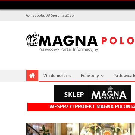
Sobota, 08 Sierpnia 2026
Wiadomości
Felietony
Patlewicz 
WESPRZYJ PROJEKT MAGNA POLONIA