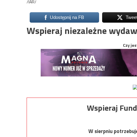
/IAR/
Udostępnij na FB
Twee
Wspieraj niezależne wydaw
Czy jes
Wspieraj Fund
W sierpniu potrzebu