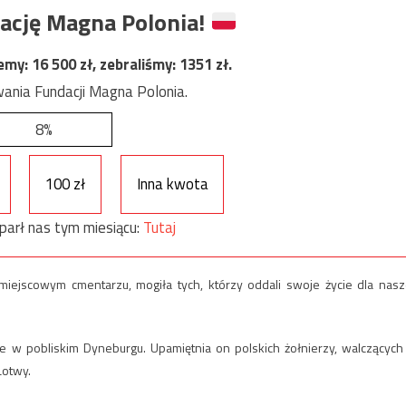
ację Magna Polonia!
jemy:
16 500
zł, zebraliśmy:
1351
zł.
ania Fundacji Magna Polonia.
8%
100 zł
Inna kwota
parł nas tym miesiącu:
Tutaj
ejscowym cmentarzu, mogiła tych, którzy oddali swoje życie dla nasz
 w pobliskim Dyneburgu. Upamiętnia on polskich żołnierzy, walczących
Łotwy.