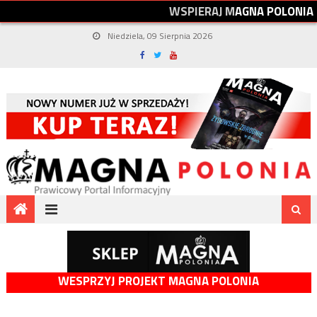
W
S
P
I
E
R
A
J
M
A
G
N
A
P
O
L
O
N
I
A
Niedziela, 09 Sierpnia 2026
WESPRZYJ PROJEKT MAGNA POLONIA