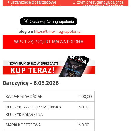
Nawigacja
Organizacje pozarządowe
O czym prezydent Duda chce
rozmawiać z Donaldem
robią co mogą by uniemożliwić
Trumpem?
wpisu
Libii odcięcie napływu
„uchodźców” do Europy
Telegram
https://t.me/magnapolonia
WESPRZYJ PROJEKT MAGNA POLONIA
Darczyńcy - 6.08.2026
KACPER STAROŚCIAK
100,00
KULCZYK GRZEGORZ POLIŃSKA i
50,00
KULCZYK KATARZYNA
MARIA KOSTRZEWA
50,00