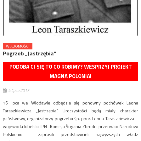
WIADOMOŚCI
Pogrzeb „Jastrzębia”
PODOBA CI SIĘ TO CO ROBIMY? WESPRZYJ PROJEKT
MAGNA POLONIA!
4 lipca 2017
16 lipca we Włodawie odbędzie się ponowny pochówek Leona
Taraszkiewicza „Jastrzębia”. Uroczystości będą miały charakter
państwowy, organizatorzy pogrzebu śp. ppor. Leona Taraszkiewicza –
wojewoda lubelski, IPN- Komisja Ścigania Zbrodni przeciwko Narodowi
Polskiemu – zaprosili przedstawicieli najwyższych władz