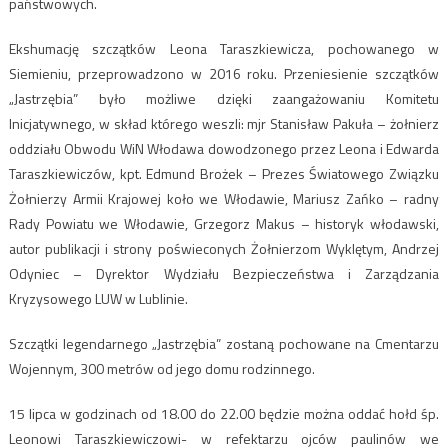
państwowych.
Ekshumację szczątków Leona Taraszkiewicza, pochowanego w
Siemieniu, przeprowadzono w 2016 roku. Przeniesienie szczątków
„Jastrzębia” było możliwe dzięki zaangażowaniu Komitetu
Inicjatywnego, w skład którego weszli: mjr Stanisław Pakuła – żołnierz
oddziału Obwodu WiN Włodawa dowodzonego przez Leona i Edwarda
Taraszkiewiczów, kpt. Edmund Brożek – Prezes Światowego Związku
Żołnierzy Armii Krajowej koło we Włodawie, Mariusz Zańko – radny
Rady Powiatu we Włodawie, Grzegorz Makus – historyk włodawski,
autor publikacji i strony poświeconych Żołnierzom Wyklętym, Andrzej
Odyniec – Dyrektor Wydziału Bezpieczeństwa i Zarządzania
Kryzysowego LUW w Lublinie.
Szczątki legendarnego „Jastrzębia” zostaną pochowane na Cmentarzu
Wojennym, 300 metrów od jego domu rodzinnego.
15 lipca w godzinach od 18.00 do 22.00 będzie można oddać hołd śp.
Leonowi Taraszkiewiczowi- w refektarzu ojców paulinów we