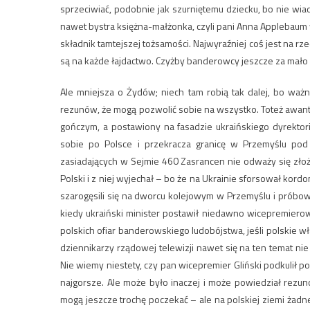
sprzeciwiać, podobnie jak szurniętemu dziecku, bo nie wia
nawet bystra księżna-małżonka, czyli pani Anna Applebaum wy
składnik tamtejszej tożsamości. Najwyraźniej coś jest na r
są na każde łajdactwo. Czyżby banderowcy jeszcze za mało z
Ale mniejsza o Żydów; niech tam robią tak dalej, bo waż
rezunów, że mogą pozwolić sobie na wszystko. Toteż awantu
gończym, a postawiony na fasadzie ukraińskiego dyrektor
sobie po Polsce i przekracza granicę w Przemyślu po
zasiadających w Sejmie 460 Zasrancen nie odważy się złoż
Polski i z niej wyjechał – bo że na Ukrainie sforsował kordo
szarogęsili się na dworcu kolejowym w Przemyślu i próbow
kiedy ukraiński minister postawił niedawno wicepremiero
polskich ofiar banderowskiego ludobójstwa, jeśli polski
dziennikarzy rządowej telewizji nawet się na ten temat ni
Nie wiemy niestety, czy pan wicepremier Gliński podkulił 
najgorsze. Ale może było inaczej i może powiedział rezuno
mogą jeszcze trochę poczekać – ale na polskiej ziemi żadneg