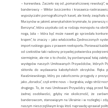
– kurewstwa. Zaczeło się od „pomarańczowej rewolucji”, w
banderowcy – Wiktor Juszczenko i krasawica-raskrasawica
wypożyczalni pornograficznych kaset, ale kiedy zwąchała 
Murzynów w jakimś amerykańskim kryminale, to pierwszy ra
Benzyna”, która uzyskała coś w rodzaju monopolu na obrót
noga, Julia – która być może nawet go sprzedała konkurenc
krajem”, to znaczy – jako właścicielka Zjednoczonych sy
import ruskiego gazu z prawem reeksportu. Ponieważ każde d
od czekistów taki radosny przywilej potwierdza podejrzeni
siermiężnie, ale nie o to chodzi, by porównywać tutaj zale
występów naszych Umiłowanych Przywódców, których Potę
skłoniła do wydawania kabotyńskich okrzyków. Ręka pr
Kwaśniewskiego, który po zakończeniu przygody z prezyd
jako „doradca”, czyli entre nous – burgrabia, vulgo stróż n
drugiego. To, że nasi Umiłowani Przywódcy stają przed N
żadnej osobliwości, gdyby nie okoliczność, że zarówno
banderowcom, stanowiącym na Ukrainie i w rozległej i zdy
naszym nieszczęśliwym kraju ktoś naprawdę uprawiał polityk