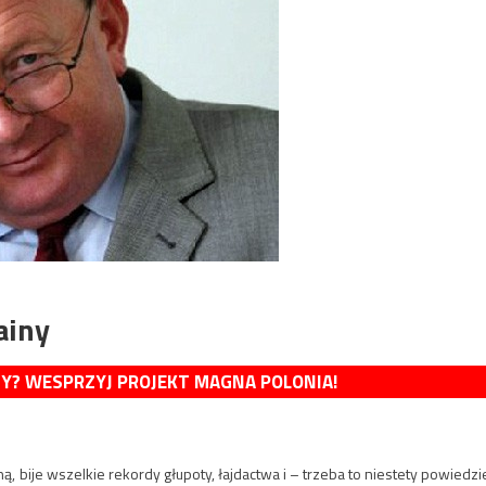
ainy
MY? WESPRZYJ PROJEKT MAGNA POLONIA!
 bije wszelkie rekordy głupoty, łajdactwa i – trzeba to niestety powiedzi