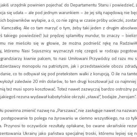
 jakiś urzędnik powinien pojechać do Departamentu Stanu i powiedzieć, 
cja się udała – ale pod jednym warunkiem – że jej siłą napędową nie bę
h bojowników wyłapie, a ci, co nie zginą w czasie próby ucieczki, zosta
a Kamczatkę. Ale co tam marzyć o tym, żeby taki jeden z drugim absolwe
ś takiego powiedzieć! Już prędzej splamiłby mundur, to znaczy – bieliz
emu nie mieściło się w głowie, że można podnieść rękę na Radziwiłł
j, któremu Nasi Sojusznicy wyznaczyli rolę czegoś w rodzaju pogotow
h grandziarzy kiwnie palcem, to nasi Umiłowani Przywódcy od razu mu s
zierżawcy monopolu na patriotyzm, jak i przedstawiciele obozu zdrady
danie, co to odbywał się pod pretekstem walki z korupcją. O ile na tamt
yłożył zaledwie 20 mln dolarów, to ten drugi kosztował już co najmniej
 z nią też musi sporo kosztować. Toteż nawet zazwyczaj bardzo ostrożny p
 jakiegoś rezuna wydawał kabotyńskie okrzyki „sława!”, bodajże „herojam”.
ułu powinna zmienić nazwę na „Parszawa”, nie zasługuje nawet na nazwan
em postępowanie to polega na żyrowaniu w ciemno wszystkiego, na co tyl
a. Przynosi to oczywiście rezultaty opłakane, bo cwane ukraińskie rezu
towania Ukrainy jako państwa specjalnej troski, któremu lepiej się n