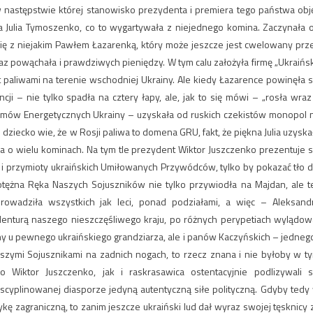
 następstwie której stanowisko prezydenta i premiera tego państwa obję
 Julia Tymoszenko, co to wygartywała z niejednego komina. Zaczynała 
się z niejakim Pawłem Łazarenką, który może jeszcze jest cwelowany prz
z powąchała i prawdziwych pieniędzy. W tym calu założyła firmę „Ukraińs
 paliwami na terenie wschodniej Ukrainy. Ale kiedy Łazarence powinęła s
ji – nie tylko spadła na cztery łapy, ale, jak to się mówi – „rosła wraz
stemów Energetycznych Ukrainy – uzyskała od ruskich czekistów monopol 
ziecko wie, że w Rosji paliwa to domena GRU, fakt, że piękna Julia uzyska
a o wielu kominach. Na tym tle prezydent Wiktor Juszczenko prezentuje s
ty i przymioty ukraińskich Umiłowanych Przywódców, tylko by pokazać tło d
żna Ręka Naszych Sojuszników nie tylko przywiodła na Majdan, ale t
owadziła wszystkich jak leci, ponad podziałami, a więc – Aleksand
enturą naszego nieszczęśliwego kraju, po różnych perypetiach wylądow
ocny u pewnego ukraińskiego grandziarza, ale i panów Kaczyńskich – jednego
aszymi Sojusznikami na zadnich nogach, to rzecz znana i nie byłoby w t
 Wiktor Juszczenko, jak i raskrasawica ostentacyjnie podlizywali s
scyplinowanej diasporze jedyną autentyczną siłe polityczną. Gdyby tedy
ę zagraniczną, to zanim jeszcze ukraiński lud dał wyraz swojej tęsknicy 