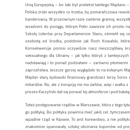
Unią Europejską – bo taki był pretekst tamtego Majdanu –
Polska zrobi wszystko co trzeba, by pomarańczowa rewolu
banderowcy. W przeciwnym razie zamknie granicę, wszystkic
wsadzeni do pociągu, którym Putin zawiezie ich prosto n
Szkoły Liderów przy Departamencie Stanu, ośmielił się co
osobistą od środka, podobnie jak Roch Kowalski, któr
Konsekwencje ponosi oczywiście nasz nieszczęśliwy kra
seksualnego dla Ukrainy – jak tylko któryś z tamtejszyc
nadstawiają i to ponad podziałami – zarówno płomienni d
zaprzaństwa. Jeszcze gorzej wyglądało to na kolejnym Maj
Majdan stary żydowski finansowy grandziarz Jerzy Soros w
miliardów. No, ale z korupcją nie ma żartów, więc i walka
prezes Kaczyński dał się porwać tej atmosferze i pod batutą
Toteż postępowanie rządów w Warszawie, która z tego tyt
go polityką. Bo polityka powinna mieć jakiś cel, tymczas
wpadnie rząd w Kijowie. To jest kurewstwo, a nie polityk
znakomicie opanowały sztukę obcinania kuponów od prezen