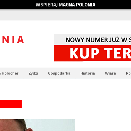
W
S
P
I
E
R
A
J
M
A
G
N
A
P
O
L
O
N
I
A
& Holocher
Żydzi
Gospodarka
Historia
Wiara
Po