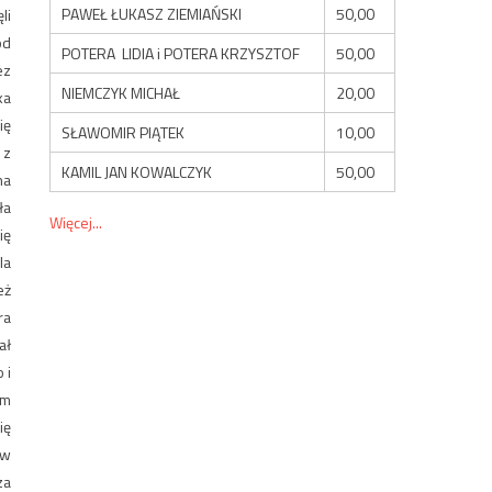
PAWEŁ ŁUKASZ ZIEMIAŃSKI
50,00
li
od
POTERA LIDIA i POTERA KRZYSZTOF
50,00
ez
NIEMCZYK MICHAŁ
20,00
ka
ię
SŁAWOMIR PIĄTEK
10,00
 z
KAMIL JAN KOWALCZYK
50,00
na
ła
Więcej...
ię
la
eż
ra
ał
 i
ym
ię
 w
za