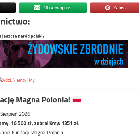
t
Obserwuj nas
Zapisz
nictwo:
t jeszcze naród polski?
ację Magna Polonia!
Sierpień 2026
jemy:
16 500
zł, zebraliśmy:
1351
zł.
ania Fundacji Magna Polonia.