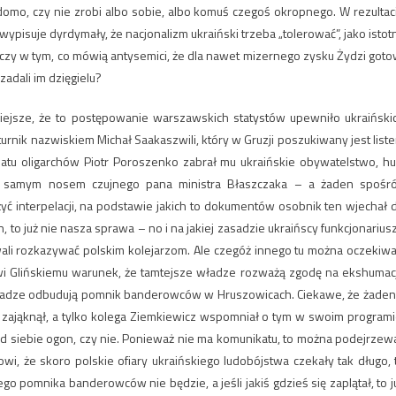
domo, czy nie zrobi albo sobie, albo komuś czegoś okropnego. W rezultac
pisuje dyrdymały, że nacjonalizm ukraiński trzeba „tolerować”, jako istot
zeczy w tym, co mówią antysemici, że dla nawet mizernego zysku Żydzi goto
adali im dzięgielu?
niejsze, że to postępowanie warszawskich statystów upewniło ukraiński
rnik nazwiskiem Michał Saakaszwili, który w Gruzji poszukiwany jest list
iatu oligarchów Piotr Poroszenko zabrał mu ukraińskie obywatelstwo, hu
d samym nosem czujnego pana ministra Błaszczaka – a żaden spośr
yć interpelacji, na podstawie jakich to dokumentów osobnik ten wjechał 
n, to już nie nasza sprawa – no i na jakiej zasadzie ukraińscy funkcjonarius
ali rozkazywać polskim kolejarzom. Ale czegóż innego tu można oczekiwa
wi Glińskiemu warunek, że tamtejsze władze rozważą zgodę na ekshumac
e władze odbudują pomnik banderowców w Hruszowicach. Ciekawe, że żaden
e zająknął, a tylko kolega Ziemkiewicz wspomniał o tym w swoim programi
pod siebie ogon, czy nie. Ponieważ nie ma komunikatu, to można podejrzew
wi, że skoro polskie ofiary ukraińskiego ludobójstwa czekały tak długo, 
o pomnika banderowców nie będzie, a jeśli jakiś gdzieś się zaplątał, to j