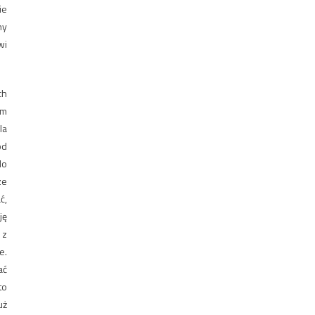
ie
ny
wi
ch
em
la
ód
do
ze
ć,
ję
 z
e.
ać
to
uż