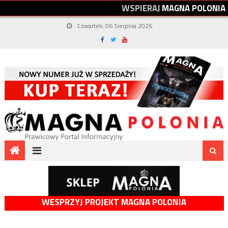
W
S
P
I
E
R
A
J
M
A
G
N
A
P
O
L
O
N
I
A
Czwartek, 06 Sierpnia 2026
WESPRZYJ PROJEKT MAGNA POLONIA