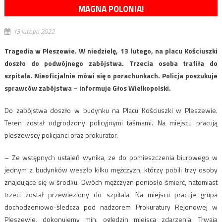
MAGNA POLONIA!
13 lutego 2022
Tragedia w Pleszewie. W niedzielę, 13 lutego, na placu Kościuszki
doszło do podwójnego zabójstwa. Trzecia osoba trafiła do
szpitala. Nieoficjalnie mówi się o porachunkach. Policja poszukuje
sprawców zabójstwa – informuje Głos Wielkopolski.
Do zabójstwa doszło w budynku na Placu Kościuszki w Pleszewie.
Teren został odgrodzony policyjnymi taśmami. Na miejscu pracują
pleszewscy policjanci oraz prokurator.
– Ze wstępnych ustaleń wynika, ze do pomieszczenia biurowego w
jednym z budynków weszło kilku mężczyzn, którzy pobili trzy osoby
znajdujące się w środku. Dwóch mężczyzn poniosło śmierć, natomiast
trzeci został przewieziony do szpitala. Na miejscu pracuje grupa
dochodzeniowo-śledcza pod nadzorem Prokuratury Rejonowej w
Pleszewie, dokonujemy min. oględzin miejsca zdarzenia. Trwają