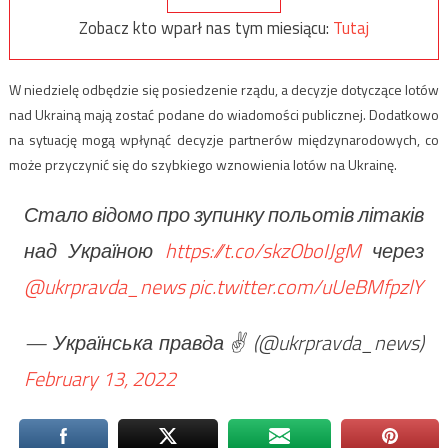
Zobacz kto wparł nas tym miesiącu:
Tutaj
W niedzielę odbędzie się posiedzenie rządu, a decyzje dotyczące lotów
nad Ukrainą mają zostać podane do wiadomości publicznej. Dodatkowo
na sytuację mogą wpłynąć decyzje partnerów międzynarodowych, co
może przyczynić się do szybkiego wznowienia lotów na Ukrainę.
Стало відомо про зупинку польотів літаків
над Україною
https://t.co/skzOboIJgM
через
@ukrpravda_news
pic.twitter.com/uUeBMfpzlY
— Українська правда ✌️ (@ukrpravda_news)
February 13, 2022