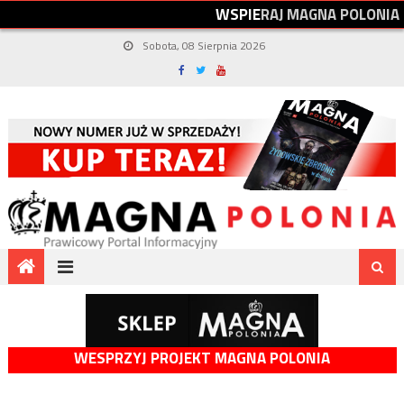
W
S
P
I
E
R
A
J
M
A
G
N
A
P
O
L
O
N
I
A
Sobota, 08 Sierpnia 2026
WESPRZYJ PROJEKT MAGNA POLONIA