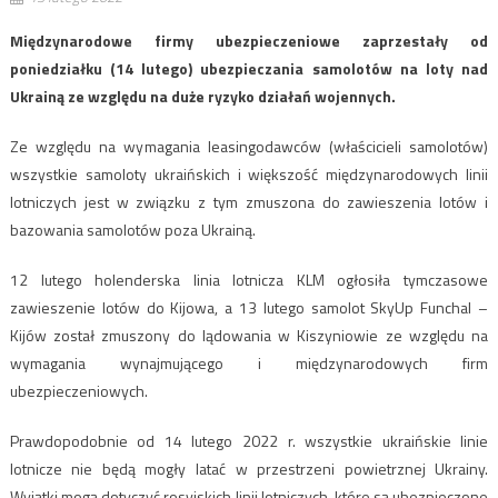
Międzynarodowe firmy ubezpieczeniowe zaprzestały od
poniedziałku (14 lutego) ubezpieczania samolotów na loty nad
Ukrainą ze względu na duże ryzyko działań wojennych.
Ze względu na wymagania leasingodawców (właścicieli samolotów)
wszystkie samoloty ukraińskich i większość międzynarodowych linii
lotniczych jest w związku z tym zmuszona do zawieszenia lotów i
bazowania samolotów poza Ukrainą.
12 lutego holenderska linia lotnicza KLM ogłosiła tymczasowe
zawieszenie lotów do Kijowa, a 13 lutego samolot SkyUp Funchal –
Kijów został zmuszony do lądowania w Kiszyniowie ze względu na
wymagania wynajmującego i międzynarodowych firm
ubezpieczeniowych.
Prawdopodobnie od 14 lutego 2022 r. wszystkie ukraińskie linie
lotnicze nie będą mogły latać w przestrzeni powietrznej Ukrainy.
Wyjątki mogą dotyczyć rosyjskich linii lotniczych, które są ubezpieczone