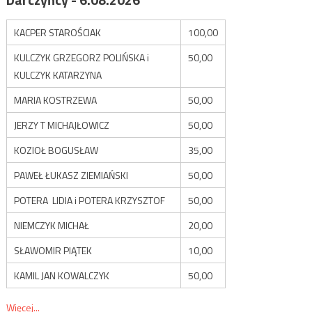
KACPER STAROŚCIAK
100,00
KULCZYK GRZEGORZ POLIŃSKA i
50,00
KULCZYK KATARZYNA
MARIA KOSTRZEWA
50,00
JERZY T MICHAJŁOWICZ
50,00
KOZIOŁ BOGUSŁAW
35,00
PAWEŁ ŁUKASZ ZIEMIAŃSKI
50,00
POTERA LIDIA i POTERA KRZYSZTOF
50,00
NIEMCZYK MICHAŁ
20,00
SŁAWOMIR PIĄTEK
10,00
KAMIL JAN KOWALCZYK
50,00
Więcej...