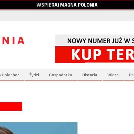
W
S
P
I
E
R
A
J
M
A
G
N
A
P
O
L
O
N
I
A
& Holocher
Żydzi
Gospodarka
Historia
Wiara
Po