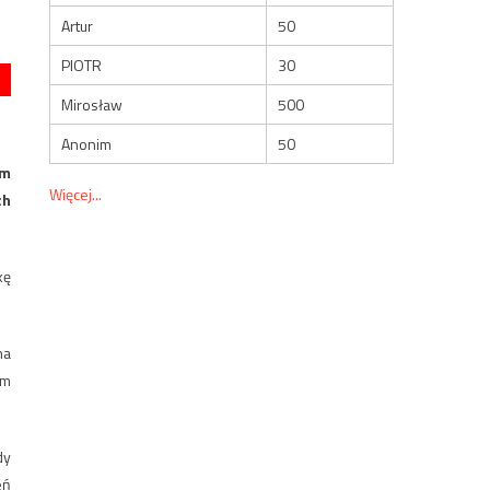
Artur
50
PIOTR
30
Mirosław
500
Anonim
50
ym
Więcej...
ch
kę
na
ym
dy
eń