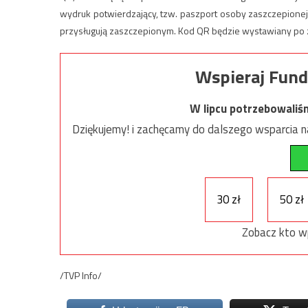
wydruk potwierdzający, tzw. paszport osoby zaszczepionej
przysługują zaszczepionym. Kod QR będzie wystawiany po 
Wspieraj Fund
W lipcu potrzebowaliś
Dziękujemy! i zachęcamy do dalszego wsparcia na
30 zł
50 zł
Zobacz kto w
/TVP Info/