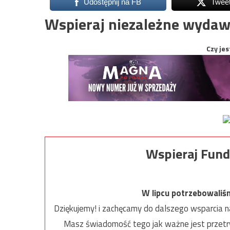
Udostępnij na FB
Twee
Wspieraj niezależne wydaw
Czy jes
Wspieraj Fund
W lipcu potrzebowaliś
Dziękujemy! i zachęcamy do dalszego wsparcia na
Masz świadomość tego jak ważne jest przetrw