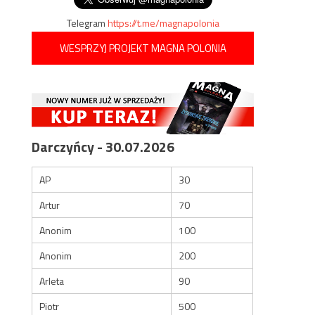
Telegram
https://t.me/magnapolonia
WESPRZYJ PROJEKT MAGNA POLONIA
Darczyńcy - 30.07.2026
AP
30
Artur
70
Anonim
100
Anonim
200
Arleta
90
Piotr
500