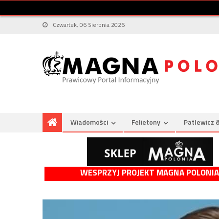
Czwartek, 06 Sierpnia 2026
Wiadomości
Felietony
Patlewicz 
WESPRZYJ PROJEKT MAGNA POLONIA