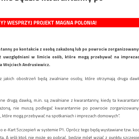
MY? WESPRZYJ PROJEKT MAGNA POLONIA!
tanny po kontakcie z osobą zakażoną lub po powrocie zorganizowan
eż uwzględniani w limicie osób, które mogą przebywać na impreza
a Wojciech Andrusiewicz.
 z jakich obostrzeń będą zwalniane osoby, które otrzymają druga daw
one drugą dawką, m.in. są zwalniane z kwarantanny, kiedy ta kwarantan
akażoną, nie muszą podlegać kwarantannie po powrocie zorganizowan
ób, które mogą przebywać na spotkaniach i imprezach domowych”.
o e-Kart Szczepień w systemie P1. Oprócz tego będą wystawiane tzw. ko
a. A jeśli ktoś nie może go pobrać, będzie mógł wziąć z punktu szczepi