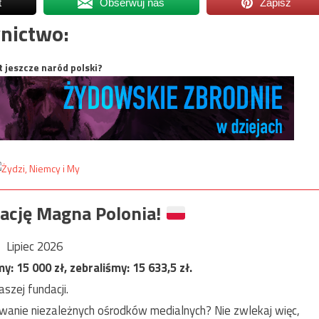
t
Obserwuj nas
Zapisz
nictwo:
t jeszcze naród polski?
ację Magna Polonia!
Lipiec 2026
my:
15 000
zł, zebraliśmy:
15 633,5
zł.
szej fundacji.
anie niezależnych ośrodków medialnych? Nie zwlekaj więc,