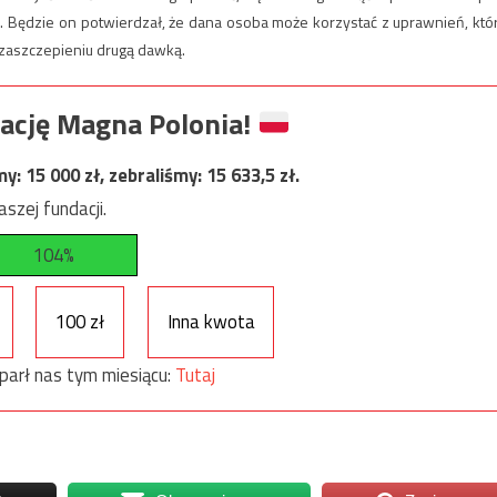
. Będzie on potwierdzał, że dana osoba może korzystać z uprawnień, któ
zaszczepieniu drugą dawką.
ację Magna Polonia!
my:
15 000
zł, zebraliśmy:
15 633,5
zł.
szej fundacji.
104%
100 zł
Inna kwota
parł nas tym miesiącu:
Tutaj