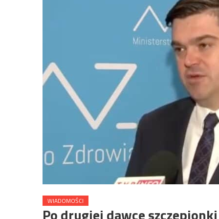
WIADOMOŚCI
Po drugiej dawce szczepionki