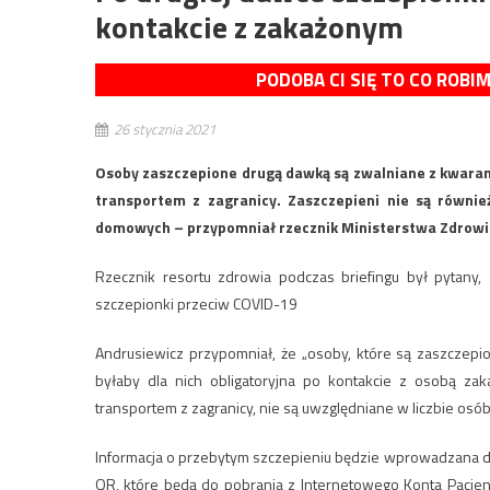
kontakcie z zakażonym
PODOBA CI SIĘ TO CO ROBI
26 stycznia 2021
Osoby zaszczepione drugą dawką są zwalniane z kwaran
transportem z zagranicy. Zaszczepieni nie są równi
domowych – przypomniał rzecznik Ministerstwa Zdrowi
Rzecznik resortu zdrowia podczas briefingu był pytany,
szczepionki przeciw COVID-19
Andrusiewicz przypomniał, że „osoby, które są zaszczepi
byłaby dla nich obligatoryjna po kontakcie z osobą z
transportem z zagranicy, nie są uwzględniane w liczbie os
Informacja o przebytym szczepieniu będzie wprowadzana d
QR, które będą do pobrania z Internetowego Konta Pacjent