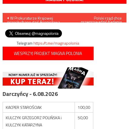
Nawigacja
W Prokuraturze Krajowej
Polski rząd chce
przeprowadzić badania
przesłuchano dziś Bronisława
mające na celu nakłonienie
wpisu
Komorowskiego
Polaków do powrotu z
emigracji
Telegram
https://t.me/magnapolonia
WESPRZYJ PROJEKT MAGNA POLONIA
Darczyńcy - 6.08.2026
KACPER STAROŚCIAK
100,00
KULCZYK GRZEGORZ POLIŃSKA i
50,00
KULCZYK KATARZYNA