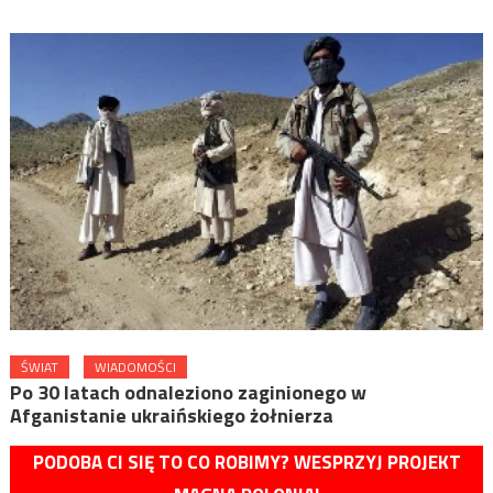
ŚWIAT
WIADOMOŚCI
Po 30 latach odnaleziono zaginionego w
Afganistanie ukraińskiego żołnierza
PODOBA CI SIĘ TO CO ROBIMY? WESPRZYJ PROJEKT