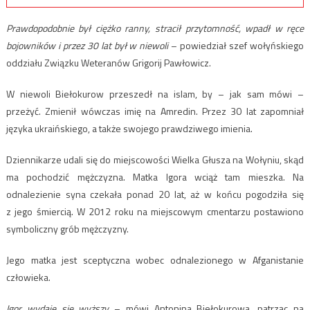
Prawdopodobnie był ciężko ranny, stracił przytomność, wpadł w ręce
bojowników i przez 30 lat był w niewoli
– powiedział szef wołyńskiego
oddziału Związku Weteranów Grigorij Pawłowicz.
W niewoli Biełokurow przeszedł na islam, by – jak sam mówi –
przeżyć. Zmienił wówczas imię na Amredin. Przez 30 lat zapomniał
języka ukraińskiego, a także swojego prawdziwego imienia.
Dziennikarze udali się do miejscowości Wielka Głusza na Wołyniu, skąd
ma pochodzić mężczyzna. Matka Igora wciąż tam mieszka. Na
odnalezienie syna czekała ponad 20 lat, aż w końcu pogodziła się
z jego śmiercią. W 2012 roku na miejscowym cmentarzu postawiono
symboliczny grób mężczyzny.
Jego matka jest sceptyczna wobec odnalezionego w Afganistanie
człowieka.
Igor wydaje się wyższy
– mówi Antonina Biełokurowa, patrząc na