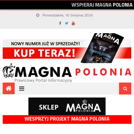
W
S
P
I
E
R
A
J
M
A
G
N
A
P
O
L
O
N
I
A
Poniedziałek, 10 Sierpnia 2026
WESPRZYJ PROJEKT MAGNA POLONIA