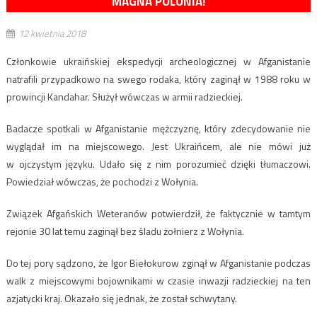
MAGNA POLONIA!
12 kwietnia 2018
Członkowie ukraińskiej ekspedycji archeologicznej w Afganistanie
natrafili przypadkowo na swego rodaka, który zaginął w 1988 roku w
prowincji Kandahar. Służył wówczas w armii radzieckiej.
Badacze spotkali w Afganistanie mężczyznę, który zdecydowanie nie
wyglądał im na miejscowego. Jest Ukraińcem, ale nie mówi już
w ojczystym języku. Udało się z nim porozumieć dzięki tłumaczowi.
Powiedział wówczas, że pochodzi z Wołynia.
Związek Afgańskich Weteranów potwierdził, że faktycznie w tamtym
rejonie 30 lat temu zaginął bez śladu żołnierz z Wołynia.
Do tej pory sądzono, że Igor Biełokurow zginął w Afganistanie podczas
walk z miejscowymi bojownikami w czasie inwazji radzieckiej na ten
azjatycki kraj. Okazało się jednak, że został schwytany.