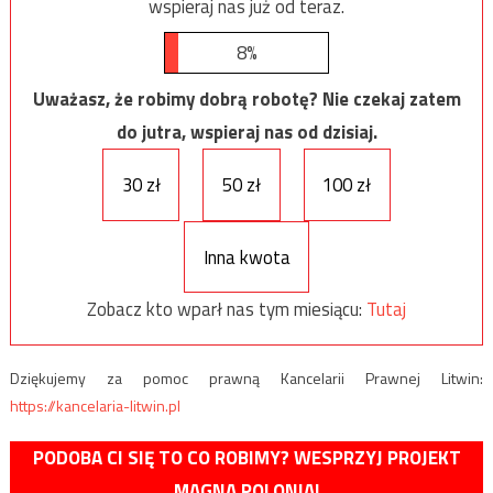
wspieraj nas już od teraz.
8%
Uważasz, że robimy dobrą robotę? Nie czekaj zatem
do jutra, wspieraj nas od dzisiaj.
30 zł
50 zł
100 zł
Inna kwota
Zobacz kto wparł nas tym miesiącu:
Tutaj
Dziękujemy za pomoc prawną Kancelarii Prawnej Litwin:
https://kancelaria-litwin.pl
PODOBA CI SIĘ TO CO ROBIMY? WESPRZYJ PROJEKT
MAGNA POLONIA!