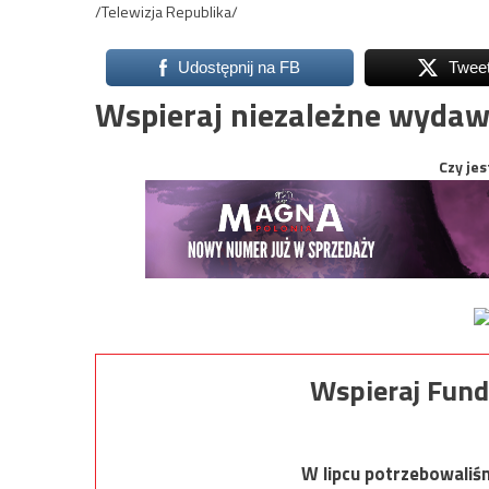
/Telewizja Republika/
Udostępnij na FB
Twee
Wspieraj niezależne wydaw
Czy jes
Wspieraj Fund
W lipcu potrzebowaliś