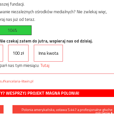
szej fundacji.
anie niezależnych ośrodków medialnych? Nie zwlekaj więc,
raj nas już od teraz.
104%
e czekaj zatem do jutra, wspieraj nas od dzisiaj.
100 zł
Inna kwota
parł nas tym miesiącu:
Tutaj
s://kancelaria-litwin.pl
MY? WESPRZYJ PROJEKT MAGNA POLONIA!
Polonia amerykańska, ustawa S.447 a profesjonalne głuche
milczenie