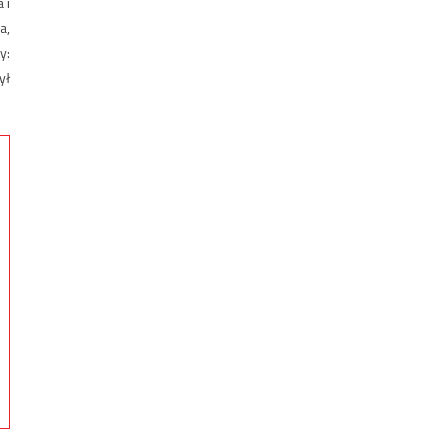
 i
a,
y:
ył