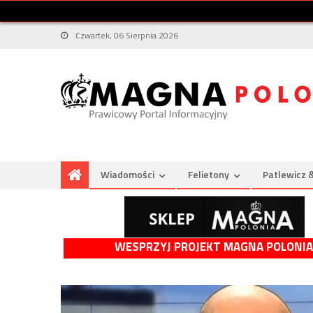
Czwartek, 06 Sierpnia 2026
Wiadomości
Felietony
Patlewicz 
WESPRZYJ PROJEKT MAGNA POLONIA