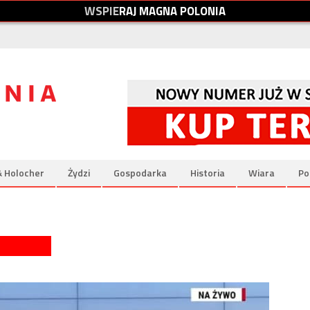
W
S
P
I
E
R
A
J
M
A
G
N
A
P
O
L
O
N
I
A
& Holocher
Żydzi
Gospodarka
Historia
Wiara
Po