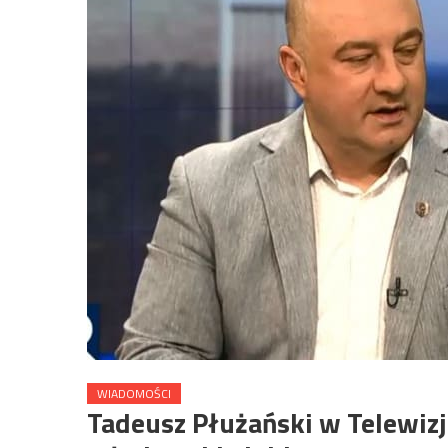
WIADOMOŚCI
Tadeusz Płużański w Telewizj