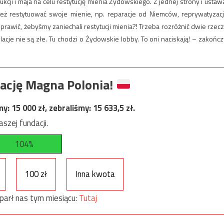
ukcji i maja na celu restytucję mienia Żydowskiego. Z jednej strony i ustawa
 też restytuować swoje mienie, np. reparacje od Niemców, reprywatyzacj
prawić, żebyśmy zaniechali restytucji mienia?! Trzeba rozróżnić dwie rzecz
elacje nie są złe. Tu chodzi o Żydowskie lobby. To oni naciskają! – zakończ
ację Magna Polonia!
my:
15 000
zł, zebraliśmy:
15 633,5
zł.
szej fundacji.
104%
100 zł
Inna kwota
parł nas tym miesiącu:
Tutaj