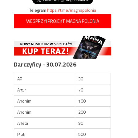
Telegram
https://t.me/magnapolonia
WESPRZYJ PROJEKT MAGNA POLONIA
Darczyńcy - 30.07.2026
AP
30
Artur
70
Anonim
100
Anonim
200
Arleta
90
Piotr
500