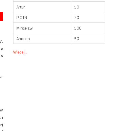
Artur
50
PIOTR
30
Mirosław
500
Anonim
50
”,
 z
Więcej...
 o
or
my
ch
ej