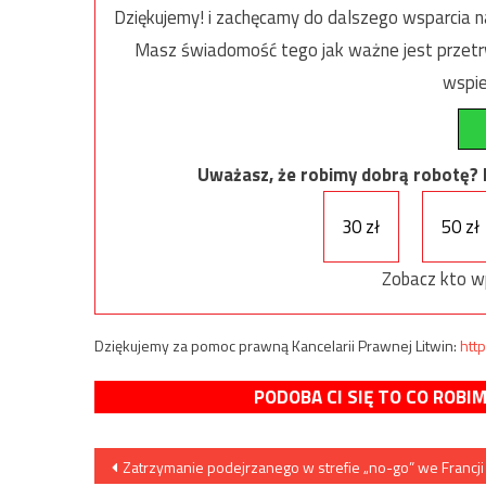
Dziękujemy! i zachęcamy do dalszego wsparcia na
Masz świadomość tego jak ważne jest przetrw
wspie
Uważasz, że robimy dobrą robotę? Ni
30 zł
50 zł
Zobacz kto w
Dziękujemy za pomoc prawną Kancelarii Prawnej Litwin:
http
PODOBA CI SIĘ TO CO ROBI
Nawigacja
Zatrzymanie podejrzanego w strefie „no-go” we Francji