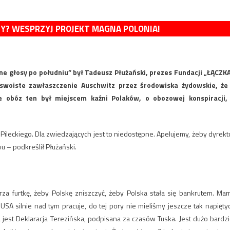
MY? WESPRZYJ PROJEKT MAGNA POLONIA!
 głosy po południu” był Tadeusz Płużański, prezes Fundacji „ŁĄCZKA
 swoiste zawłaszczenie Auschwitz przez środowiska żydowskie, że
 obóz ten był miejscem kaźni Polaków, o obozowej konspiracji,
ileckiego. Dla zwiedzających jest to niedostępne. Apelujemy, żeby dyrekt
 – podkreślił Płużański.
rza furtkę, żeby Polskę zniszczyć, żeby Polska stała się bankrutem. Ma
USA silnie nad tym pracuje, do tej pory nie mieliśmy jeszcze tak napięty
jest Deklaracja Terezińska, podpisana za czasów Tuska. Jest dużo bardzi