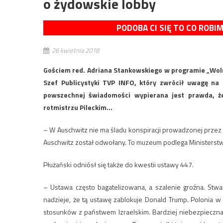
o żydowskie lobby
PODOBA CI SIĘ TO CO ROBI
26 kwietnia 2018
Gościem red. Adriana Stankowskiego w programie „Wolne
Szef Publicystyki TVP INFO, który zwrócił uwagę na
powszechnej świadomości wypierana jest prawda, że
rotmistrzu Pileckim…
– W Auschwitz nie ma śladu konspiracji prowadzonej przez P
Auschwitz został odwołany. To muzeum podlega Ministerstwu
Płużański odniósł się także do kwestii ustawy 447.
– Ustawa często bagatelizowana, a szalenie groźna. Stwa
nadzieje, że tą ustawę zablokuje Donald Trump. Polonia w 
stosunków z państwem Izraelskim. Bardziej niebezpieczna 