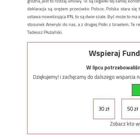
groźna, jest to rodzaj umowy. To są cegiełki tej samej konstr
deklaracja są orężem przeciwko Polsce. Polska stara się
ustawa nowelizująca IPN, to są dwie szale. Być może to ma s
stosunek Ameryki do nas, a z drugiej Polki z Izraelem. Te r
Tadeusz Płużański.
Wspieraj Fund
W lipcu potrzebowaliś
Dziękujemy! i zachęcamy do dalszego wsparcia na
30 zł
50 zł
Zobacz kto w