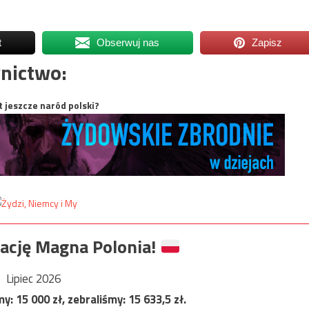
t
Obserwuj nas
Zapisz
nictwo:
t jeszcze naród polski?
ację Magna Polonia!
Lipiec 2026
my:
15 000
zł, zebraliśmy:
15 633,5
zł.