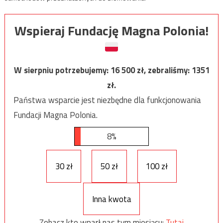
Wspieraj Fundację Magna Polonia!
W sierpniu potrzebujemy:
16 500
zł, zebraliśmy:
1351
zł.
Państwa wsparcie jest niezbędne dla funkcjonowania
Fundacji Magna Polonia.
8%
30 zł
50 zł
100 zł
Inna kwota
Zobacz kto wparł nas tym miesiącu:
Tutaj