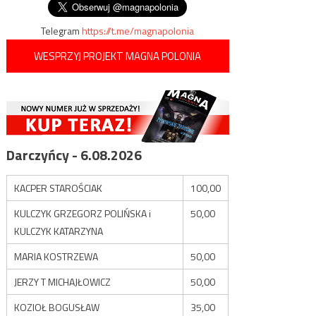
Telegram
https://t.me/magnapolonia
WESPRZYJ PROJEKT MAGNA POLONIA
Darczyńcy - 6.08.2026
KACPER STAROŚCIAK
100,00
KULCZYK GRZEGORZ POLIŃSKA i
50,00
KULCZYK KATARZYNA
MARIA KOSTRZEWA
50,00
JERZY T MICHAJŁOWICZ
50,00
KOZIOŁ BOGUSŁAW
35,00