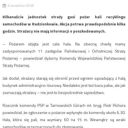
6 września 2018
Kilkanaście jednostek straży gasi pożar hali recyklingu
samochodów w Radzionkowie. Akcja potrwa prawdopodobnie kilka
godzin. Strażacy nie mają informacji o poszkodowanych.
– Pożarem objęta jest cała hala. Na obecną chwilę mamy
zadysponowanych 11 zastępów Państwowej i Ochotniczej Straży
Pożarnej – powiedział dyżurny Komendy Wojewódzkiej Państwowej
Straży Pożarnej.
Jak dodał, strażacy starają się obronić przed ogniem sąsiadujący z halą
budynek administracyjno-biurowy. Niedaleko jest też baza paliw, ale jak
zaznaczają strażacy – nie jest to bezpośrednie sąsiedztwo.
Rzecznik komendy PSP w Tarnowskich Górach mł. bryg. Piotr Pichura
powiedział, że zgłoszenie o pożarze wpłynęło do komendy około 6.30.
Hala, która się pali, ma wymiary 60 na 15 m. Wewnątrz są wraki
samochodów przeznaczonych do złomowania.