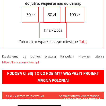
do jutra, wspieraj nas od dzisiaj.
30 zł
50 zł
100 zł
Inna kwota
Zobacz kto wparł nas tym miesiącu:
Tutaj
Dziękujemy za pomoc prawną Kancelarii Prawnej Litwin:
https://kancelaria-litwin.pl
PODOBA CI SIĘ TO CO ROBIMY? WESPRZYJ PROJEKT
MAGNA POLONIA!
Nawigacja
Po 74 latach żołnierze AK
Samolot objęty kwarantanną,
10 osób trafiło do szpitala
spoczną na cmentarzu w
wpisu
Ejszyszkach