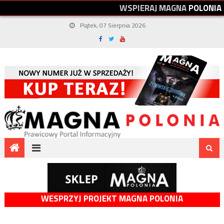
W
S
P
I
E
R
A
J
M
A
G
N
A
P
O
L
O
N
I
A
Piątek, 07 Sierpnia 2026
WESPRZYJ PROJEKT MAGNA POLONIA