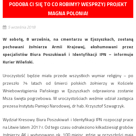
PODOBA CI SIĘ TO CO ROBIMY? WESPRZYJ PROJEKT
MAGNA POLONIA!
5 września 2018
W sobotę, 8 września, na cmentarzu w Ejszyszkach, zostaną
pochowani żołnierze Armii Krajowej, ekshumowani przez
specjalistów Biura Poszukiwań i Identyfikacji IPN – informuje
Kurier Wileński.
Uroczystość będzie miała przede wszystkich wymiar religijny – po
przeszło 74 latach od śmierci polskich żołnierzy w Kościele
Wniebowstąpienia Pańskiego w Ejszyszkach odprawiona zostanie
Msza święta pogrzebowa. W uroczystościach weźmie udział zastępca
prezesa Instytutu Pamięci Narodowej, dr hab. Krzysztof Szwagrzyk.
Wydział Kresowy Biura Poszukiwań i Identyfikacji IPN rozpoczął prace
na Litwie latem 2017 r. Od tego czasu odnaleziono kilkadziesiąt grobów
żołnierzy AK i wytypowano ok. 100 miejsc, gdzie w przyszłości mają