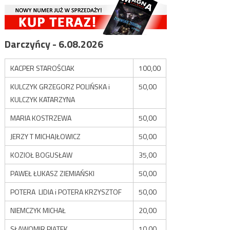
Darczyńcy - 6.08.2026
KACPER STAROŚCIAK
100,00
KULCZYK GRZEGORZ POLIŃSKA i
50,00
KULCZYK KATARZYNA
MARIA KOSTRZEWA
50,00
JERZY T MICHAJŁOWICZ
50,00
KOZIOŁ BOGUSŁAW
35,00
PAWEŁ ŁUKASZ ZIEMIAŃSKI
50,00
POTERA LIDIA i POTERA KRZYSZTOF
50,00
NIEMCZYK MICHAŁ
20,00
SŁAWOMIR PIĄTEK
10,00