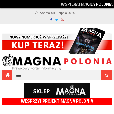
W
S
P
I
E
R
A
J
M
A
G
N
A
P
O
L
O
N
I
A
Sobota, 08 Sierpnia 2026
WESPRZYJ PROJEKT MAGNA POLONIA