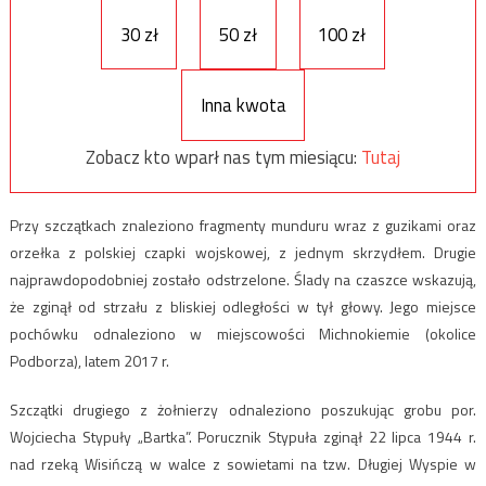
30 zł
50 zł
100 zł
Inna kwota
Zobacz kto wparł nas tym miesiącu:
Tutaj
Przy szczątkach znaleziono fragmenty munduru wraz z guzikami oraz
orzełka z polskiej czapki wojskowej, z jednym skrzydłem. Drugie
najprawdopodobniej zostało odstrzelone. Ślady na czaszce wskazują,
że zginął od strzału z bliskiej odległości w tył głowy. Jego miejsce
pochówku odnaleziono w miejscowości Michnokiemie (okolice
Podborza), latem 2017 r.
Szczątki drugiego z żołnierzy odnaleziono poszukując grobu por.
Wojciecha Stypuły „Bartka”. Porucznik Stypuła zginął 22 lipca 1944 r.
nad rzeką Wisińczą w walce z sowietami na tzw. Długiej Wyspie w