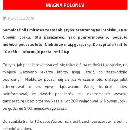
MAGNA POLONIA!
6 września 2018
Samolot linii Emirates został objęty kwarantanną na lotnisku JFK w
Nowym Jorku. Stu pasażerów, jak poinformowano, poczuło
mdłości podczas lotu. Niektórzy mają gorączkę. Do szpitala trafiło
10 osób – informuje portal rmf 24.pl.
Po tym, jak pasażerowie zaczęli się uskarżać na mdłości i gorączkę, na
miejsce wezwano lekarzy, którzy mają ustalić, co zaszkodziło
podróżnym. Niektórzy poczuli się źle już w czasie lotu, dlatego pilot
zdecydował o awaryjnym lądowaniu. Wieżę kontroli lotów
poinformował, że dwóch pasażerów ma ekstremalnie wysoką
temperaturę i bez przerwy kaszlą. Lot 203 wylądował w Nowym Jorku
po godzinie 9:00 miejscowego czasu.
Do szpitala trafiło 10 osób. Wśród nich jest trzech pasażerów i siedmiu
członków załogi.