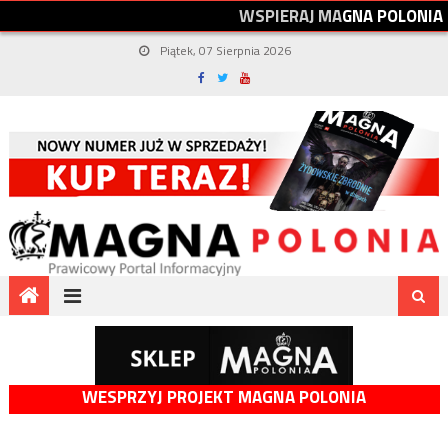
W
S
P
I
E
R
A
J
M
A
G
N
A
P
O
L
O
N
I
A
Piątek, 07 Sierpnia 2026
WESPRZYJ PROJEKT MAGNA POLONIA