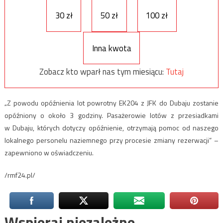
30 zł
50 zł
100 zł
Inna kwota
Zobacz kto wparł nas tym miesiącu:
Tutaj
„Z powodu opóźnienia lot powrotny EK204 z JFK do Dubaju zostanie
opóźniony o około 3 godziny. Pasażerowie lotów z przesiadkami
w Dubaju, których dotyczy opóźnienie, otrzymają pomoc od naszego
lokalnego personelu naziemnego przy procesie zmiany rezerwacji” –
zapewniono w oświadczeniu.
/rmf24.pl/
Wspieraj niezależne