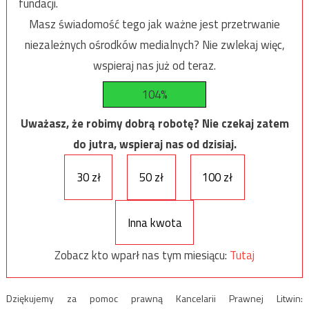
fundacji.
Masz świadomość tego jak ważne jest przetrwanie
niezależnych ośrodków medialnych? Nie zwlekaj więc,
wspieraj nas już od teraz.
104%
Uważasz, że robimy dobrą robotę? Nie czekaj zatem
do jutra, wspieraj nas od dzisiaj.
30 zł
50 zł
100 zł
Inna kwota
Zobacz kto wparł nas tym miesiącu:
Tutaj
Dziękujemy za pomoc prawną Kancelarii Prawnej Litwin: