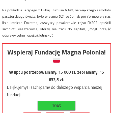
Na pokładzie lecącego z Dubaju Airbusa A380, największego samolotu
pasażerskiego świata, było w sumie 521 osób. Jak poinformowały nas
linie lotnicze Emirates, „wszyscy pasażerowie rejsu EK203 opuścili
samolot”. Pasażerowie, którzy nie trafili do szpitala, „mogli przejść
odprawy celne i opuścić lotnisko”.
Wspieraj Fundację Magna Polonia!
W lipcu potrzebowaliśmy:
15 000
zł, zebraliśmy:
15
633,5
zł.
Dziękujemy! i zachęcamy do dalszego wsparcia naszej
fundacji.
104%