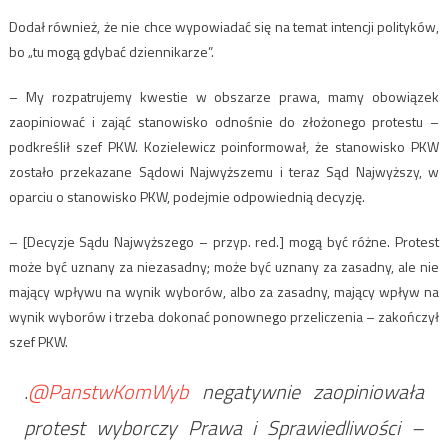
Dodał również, że nie chce wypowiadać się na temat intencji polityków,
bo „tu mogą gdybać dziennikarze”.
– My rozpatrujemy kwestie w obszarze prawa, mamy obowiązek
zaopiniować i zająć stanowisko odnośnie do złożonego protestu –
podkreślił szef PKW. Kozielewicz poinformował, że stanowisko PKW
zostało przekazane Sądowi Najwyższemu i teraz Sąd Najwyższy, w
oparciu o stanowisko PKW, podejmie odpowiednią decyzję.
– [Decyzje Sądu Najwyższego – przyp. red.] mogą być różne. Protest
może być uznany za niezasadny; może być uznany za zasadny, ale nie
mający wpływu na wynik wyborów, albo za zasadny, mający wpływ na
wynik wyborów i trzeba dokonać ponownego przeliczenia – zakończył
szef PKW.
.⁦
@PanstwKomWyb
⁩ negatywnie zaopiniowała
protest wyborczy Prawa i Sprawiedliwości –