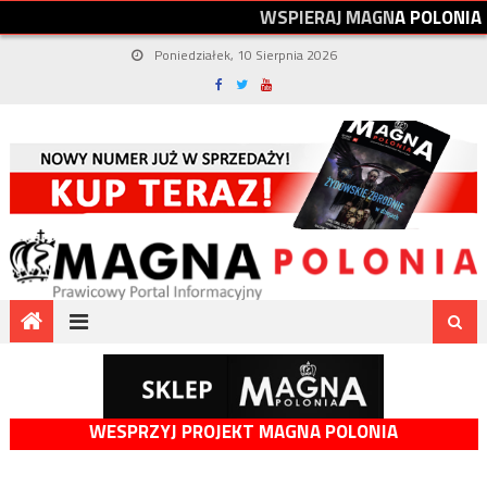
W
S
P
I
E
R
A
J
M
A
G
N
A
P
O
L
O
N
I
A
Poniedziałek, 10 Sierpnia 2026
WESPRZYJ PROJEKT MAGNA POLONIA