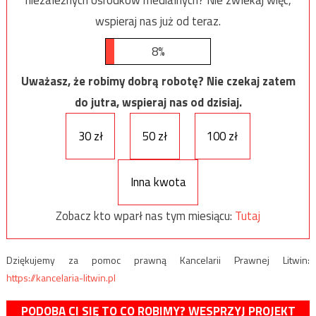
niezależnych ośrodków medialnych? Nie zwlekaj więc,
wspieraj nas już od teraz.
8%
Uważasz, że robimy dobrą robotę? Nie czekaj zatem
do jutra, wspieraj nas od dzisiaj.
30 zł
50 zł
100 zł
Inna kwota
Zobacz kto wparł nas tym miesiącu:
Tutaj
Dziękujemy za pomoc prawną Kancelarii Prawnej Litwin:
https://kancelaria-litwin.pl
PODOBA CI SIĘ TO CO ROBIMY? WESPRZYJ PROJEKT