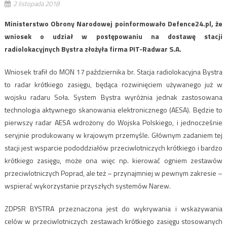
2 listopada 2018
Ministerstwo Obrony Narodowej poinformowało Defence24.pl, że
wniosek o udział w postępowaniu na dostawę stacji
radiolokacyjnych Bystra złożyła firma PIT-Radwar S.A.
Wniosek trafił do MON 17 października br. Stacja radiolokacyjna Bystra
to radar krótkiego zasięgu, będąca rozwinięciem używanego już w
wojsku radaru Soła. System Bystra wyróżnia jednak zastosowana
technologia aktywnego skanowania elektronicznego (AESA). Będzie to
pierwszy radar AESA wdrożony do Wojska Polskiego, i jednocześnie
seryjnie produkowany w krajowym przemyśle. Głównym zadaniem tej
stacji jest wsparcie pododdziałów przeciwlotniczych krótkiego i bardzo
krótkiego zasięgu, może ona więc np. kierować ogniem zestawów
przeciwlotniczych Poprad, ale też – przynajmniej w pewnym zakresie –
wspierać wykorzystanie przyszłych systemów Narew.
ZDPSR BYSTRA przeznaczona jest do wykrywania i wskazywania
celów w przeciwlotniczych zestawach krótkiego zasięgu stosowanych