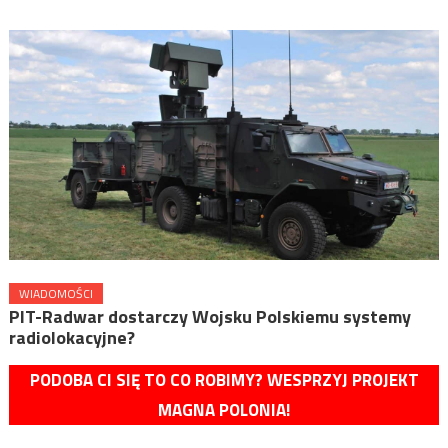
WIADOMOŚCI
PIT-Radwar dostarczy Wojsku Polskiemu systemy
radiolokacyjne?
PODOBA CI SIĘ TO CO ROBIMY? WESPRZYJ PROJEKT
MAGNA POLONIA!