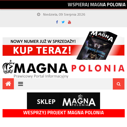
W
S
P
I
E
R
A
J
M
A
G
N
A
P
O
L
O
N
I
A
Niedziela, 09 Sierpnia 2026
WESPRZYJ PROJEKT MAGNA POLONIA