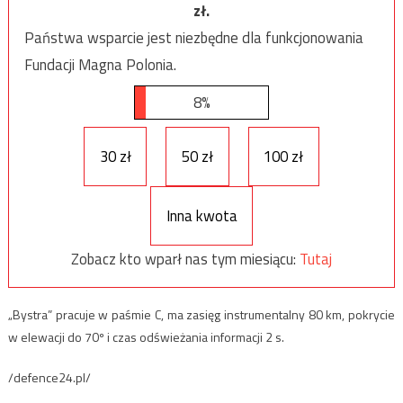
zł.
Państwa wsparcie jest niezbędne dla funkcjonowania
Fundacji Magna Polonia.
8%
30 zł
50 zł
100 zł
Inna kwota
Zobacz kto wparł nas tym miesiącu:
Tutaj
„Bystra” pracuje w paśmie C, ma zasięg instrumentalny 80 km, pokrycie
w elewacji do 70º i czas odświeżania informacji 2 s.
/defence24.pl/