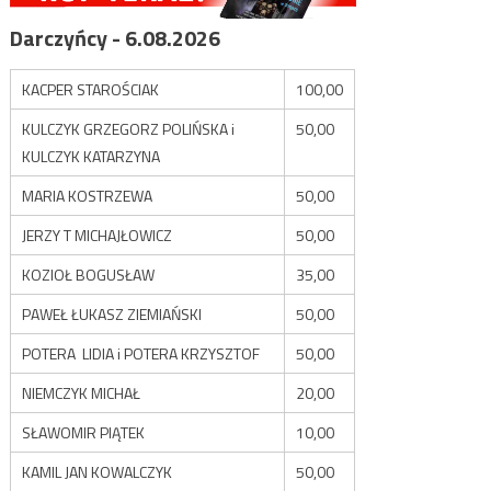
Darczyńcy - 6.08.2026
KACPER STAROŚCIAK
100,00
KULCZYK GRZEGORZ POLIŃSKA i
50,00
KULCZYK KATARZYNA
MARIA KOSTRZEWA
50,00
JERZY T MICHAJŁOWICZ
50,00
KOZIOŁ BOGUSŁAW
35,00
PAWEŁ ŁUKASZ ZIEMIAŃSKI
50,00
POTERA LIDIA i POTERA KRZYSZTOF
50,00
NIEMCZYK MICHAŁ
20,00
SŁAWOMIR PIĄTEK
10,00
KAMIL JAN KOWALCZYK
50,00