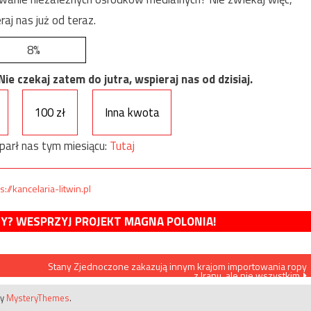
raj nas już od teraz.
8%
e czekaj zatem do jutra, wspieraj nas od dzisiaj.
100 zł
Inna kwota
parł nas tym miesiącu:
Tutaj
s://kancelaria-litwin.pl
MY? WESPRZYJ PROJEKT MAGNA POLONIA!
Stany Zjednoczone zakazują innym krajom importowania ropy
z Iranu, ale nie wszystkim
by
MysteryThemes
.