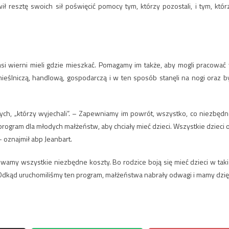
 resztę swoich sił poświęcić pomocy tym, którzy pozostali, i tym, któr
i wierni mieli gdzie mieszkać. Pomagamy im także, aby mogli pracować
eślniczą, handlową, gospodarczą i w ten sposób stanęli na nogi oraz by
ych, „którzy wyjechali”. – Zapewniamy im powrót, wszystko, co niezbędn
program dla młodych małżeństw, aby chciały mieć dzieci. Wszystkie dzieci 
 oznajmił abp Jeanbart.
wamy wszystkie niezbędne koszty. Bo rodzice boją się mieć dzieci w taki
 Odkąd uruchomiliśmy ten program, małżeństwa nabrały odwagi i mamy dzię