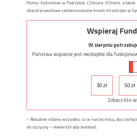
Pomoc Kościołowi w Potrzebie, L’Oeuvre d’Orient, a także 
okazał prawdziwe zainteresowanie losem chrześcijan w Syri
Wspieraj Fund
W sierpniu potrzebu
Państwa wsparcie jest niezbędne dla funkcjonow
30 zł
50 zł
Zobacz kto w
– Aktualnie robimy wszystko, co w naszej mocy, aby zachęcić
do ojczyzny – stwierdził abp Jeanbart.