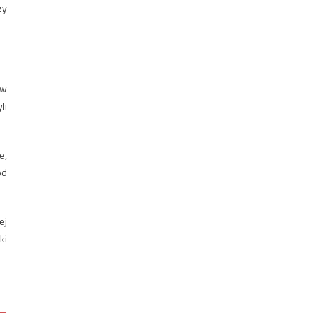
zy
 w
li
e,
od
ej
ki