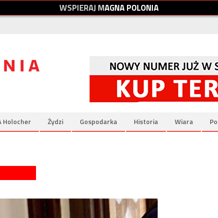
W
S
P
I
E
R
A
J
M
A
G
N
A
P
O
L
O
N
I
A
& Holocher
Żydzi
Gospodarka
Historia
Wiara
Po