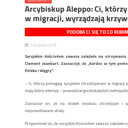
WIADOMOŚCI
Arcybiskup Aleppo: Ci, którz
w migracji, wyrządzają krzy
PODOBA CI SIĘ TO CO ROBI
2 listopada 2018
Syryjskim Kościołom zawsze zależało na utrzymaniu 
Clement Jeanbart. Zaznaczył, że „bardzo w tym pomog
Polska i Węgry”.
– Ci, którzy pomagają syryjskim chrześcijanom w migracji 
mają dobre intencje – powiedział greckokatolicki metropolit
Zaznaczył on, że na skutek exodusu chrześcijan i ws
niepowetowane straty.
Przypomniał on, że syryjskim Kościołom zawsze zależało 