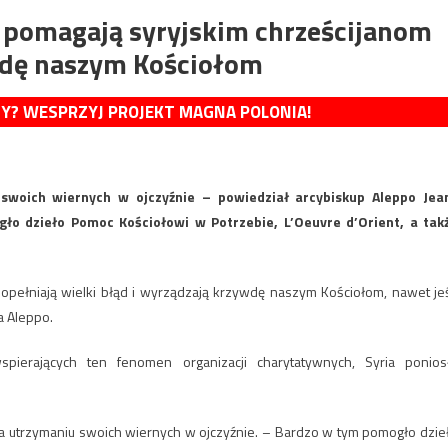
y pomagają syryjskim chrześcijanom
wdę naszym Kościołom
MY? WESPRZYJ PROJEKT MAGNA POLONIA!
swoich wiernych w ojczyźnie – powiedział arcybiskup Aleppo Jea
ło dzieło Pomoc Kościołowi w Potrzebie, L’Oeuvre d’Orient, a tak
popełniają wielki błąd i wyrządzają krzywdę naszym Kościołom, nawet jeś
a Aleppo.
pierających ten fenomen organizacji charytatywnych, Syria ponios
na utrzymaniu swoich wiernych w ojczyźnie. – Bardzo w tym pomogło dzie