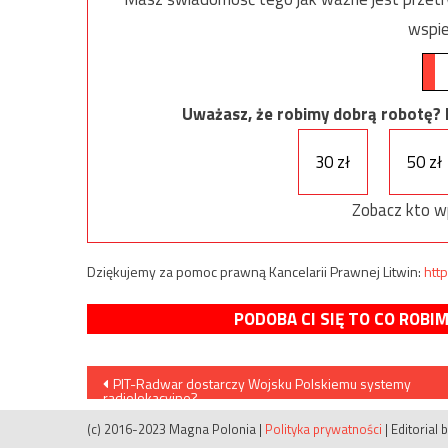
wspie
Uważasz, że robimy dobrą robotę? Ni
30 zł
50 zł
Zobacz kto w
Dziękujemy za pomoc prawną Kancelarii Prawnej Litwin:
http
PODOBA CI SIĘ TO CO ROBI
Nawigacja
PIT-Radwar dostarczy Wojsku Polskiemu systemy
radiolokacyjne?
wpisu
(c) 2016-2023 Magna Polonia
|
Polityka prywatności
|
Editorial 