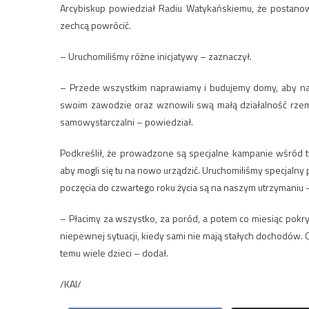
Arcybiskup powiedział Radiu Watykańskiemu, że postanowił
zechcą powrócić.
– Uruchomiliśmy różne inicjatywy – zaznaczył.
– Przede wszystkim naprawiamy i budujemy domy, aby nas
swoim zawodzie oraz wznowili swą małą działalność rzemi
samowystarczalni – powiedział.
Podkreślił, że prowadzone są specjalne kampanie wśród t
aby mogli się tu na nowo urządzić. Uruchomiliśmy specjalny 
poczęcia do czwartego roku życia są na naszym utrzymaniu –
– Płacimy za wszystko, za poród, a potem co miesiąc pokry
niepewnej sytuacji, kiedy sami nie mają stałych dochodów.
temu wiele dzieci – dodał.
/KAI/