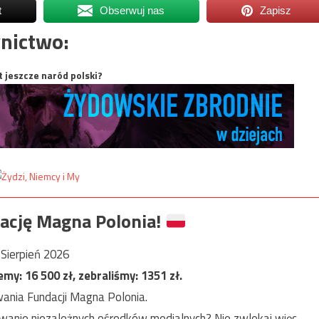
t
Obserwuj nas
Zapisz
nictwo:
t jeszcze naród polski?
ację Magna Polonia!
Sierpień 2026
jemy:
16 500
zł, zebraliśmy:
1351
zł.
ania Fundacji Magna Polonia.
anie niezależnych ośrodków medialnych? Nie zwlekaj więc,