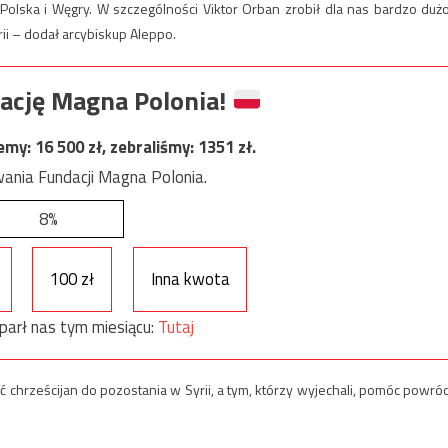
Polska i Węgry. W szczególności Viktor Orban zrobił dla nas bardzo dużo
i – dodał arcybiskup Aleppo.
ację Magna Polonia!
jemy:
16 500
zł, zebraliśmy:
1351
zł.
ania Fundacji Magna Polonia.
8%
100 zł
Inna kwota
parł nas tym miesiącu:
Tutaj
 chrześcijan do pozostania w Syrii, a tym, którzy wyjechali, pomóc powróc