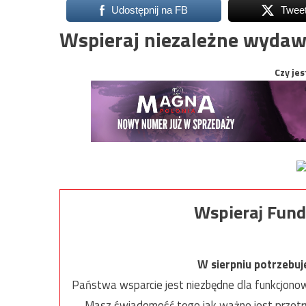
Udostępnij na FB
Twee
Wspieraj niezależne wydaw
Czy jes
Wspieraj Fund
W sierpniu potrzebu
Państwa wsparcie jest niezbędne dla funkcjonow
Masz świadomość tego jak ważne jest przetrw