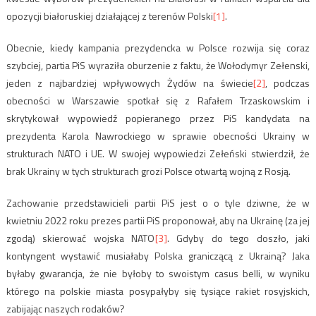
opozycji białoruskiej działającej z terenów Polski
[1]
.
Obecnie, kiedy kampania prezydencka w Polsce rozwija się coraz
szybciej, partia PiS wyraziła oburzenie z faktu, że Wołodymyr Zełenski,
jeden z najbardziej wpływowych Żydów na świecie
[2]
, podczas
obecności w Warszawie spotkał się z Rafałem Trzaskowskim i
skrytykował wypowiedź popieranego przez PiS kandydata na
prezydenta Karola Nawrockiego w sprawie obecności Ukrainy w
strukturach NATO i UE. W swojej wypowiedzi Zełeński stwierdził, że
brak Ukrainy w tych strukturach grozi Polsce otwartą wojną z Rosją.
Zachowanie przedstawicieli partii PiS jest o o tyle dziwne, że w
kwietniu 2022 roku prezes partii PiS proponował, aby na Ukrainę (za jej
zgodą) skierować wojska NATO
[3]
. Gdyby do tego doszło, jaki
kontyngent wystawić musiałaby Polska graniczącą z Ukrainą? Jaka
byłaby gwarancja, że nie byłoby to swoistym casus belli, w wyniku
którego na polskie miasta posypałyby się tysiące rakiet rosyjskich,
zabijając naszych rodaków?