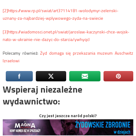
[2]
https://www.rp.pl/swiat/art37114181-wolodymyr-zelenski-
uznany-za-najbardziej-wplywowego-zyda-na-swiecie
[3]
https://wiadomosci.onet.pl/swiat/jaroslaw-kaczynski-chce-wojsk-
nato-w-ukrainie-nie-dazyc-do-starcia/ywhyqcl
Polecamy również:
Żyd domaga się przekazania muzeum Auschwitz
Izraelowi
Wspieraj niezależne
wydawnictwo:
Czy jest jeszcze naród polski?