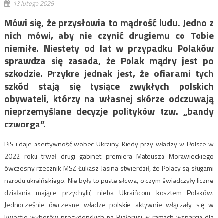
13 lutego 2025
Mówi się, że przysłowia to mądrość ludu. Jedno z
nich mówi, aby nie czynić drugiemu co Tobie
niemiłe. Niestety od lat w przypadku Polaków
sprawdza się zasada, że Polak mądry jest po
szkodzie. Przykre jednak jest, że ofiarami tych
szkód stają się tysiące zwykłych polskich
obywateli, którzy na własnej skórze odczuwają
nieprzemyślane decyzje polityków tzw. „bandy
czworga”.
PiS udaje asertywność wobec Ukrainy. Kiedy przy władzy w Polsce w
2022 roku trwał drugi gabinet premiera Mateusza Morawieckiego
ówczesny rzecznik MSZ Łukasz Jasina stwierdził, że Polacy są sługami
narodu ukraińskiego. Nie były to puste słowa, o czym świadczyły liczne
działania mające przychylić nieba Ukraińcom kosztem Polaków.
Jednocześnie ówczesne władze polskie aktywnie włączały się w
kwestie wyborów prezydenckich na Białorusi w ramach wsparcia dla