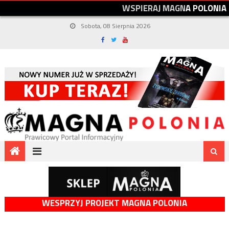
W
S
P
I
E
R
A
J
M
A
G
N
A
P
O
L
O
N
I
A
Sobota, 08 Sierpnia 2026
WESPRZYJ PROJEKT MAGNA POLONIA