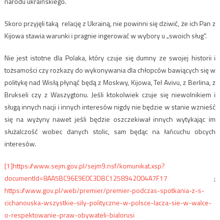
narodu ukraińskiego.
Skoro przyjęli taką relację z Ukrainą, nie powinni się dziwić, że ich Pan z
Kijowa stawia warunki i pragnie ingerować w wybory u „swoich sług”.
Nie jest istotne dla Polaka, który czuje się dumny ze swojej historii i
tożsamości czy rozkazy do wykonywania dla chłopców bawiących się w
politykę nad Wisłą płynąć będą z Moskwy, Kijowa, Tel Avivu, z Berlina, z
Brukseli czy z Waszygtonu. Jeśli ktokolwiek czuje się niewolnikiem i
sługą innych nacji i innych interesów nigdy nie będzie w stanie wznieść
się na wyżyny nawet jeśli będzie oszczekiwał innych wytykając im
służalczość wobec danych stolic, sam będąc na łańcuchu obcych
interesów.
[1]
https://www.sejm.gov.pl/sejm9.nsf/komunikat.xsp?
documentId=8AA5BC96E9E0C3DBC1258942004A7F17
;
https://www.gov.pl/web/premier/premier-podczas-spotkania-z-s-
cichanouska-wszystkie-sily-polityczne-w-polsce-lacza-sie-w-walce-
o-respektowanie-praw-obywateli-bialorusi