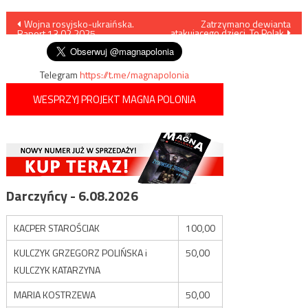
Nawigacja
Wojna rosyjsko-ukraińska.
Zatrzymano dewianta
atakującego dzieci. To Polak
Raport 13.02.2025
wpisu
Telegram
https://t.me/magnapolonia
WESPRZYJ PROJEKT MAGNA POLONIA
Darczyńcy - 6.08.2026
KACPER STAROŚCIAK
100,00
KULCZYK GRZEGORZ POLIŃSKA i
50,00
KULCZYK KATARZYNA
MARIA KOSTRZEWA
50,00