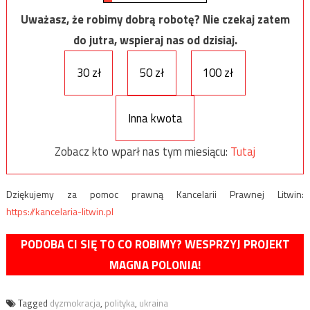
Uważasz, że robimy dobrą robotę? Nie czekaj zatem
do jutra, wspieraj nas od dzisiaj.
30 zł
50 zł
100 zł
Inna kwota
Zobacz kto wparł nas tym miesiącu:
Tutaj
Dziękujemy za pomoc prawną Kancelarii Prawnej Litwin:
https://kancelaria-litwin.pl
PODOBA CI SIĘ TO CO ROBIMY? WESPRZYJ PROJEKT
MAGNA POLONIA!
Tagged
dyzmokracja
,
polityka
,
ukraina