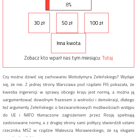
8%
30 zł
50 zł
100 zł
Inna kwota
Zobacz kto wparł nas tym miesiącu:
Tutaj
Czy można dziwić się zachowaniu Wołodymyra Zełeńskiego? Wydaje
się, że nie. Z jednej strony Warszawa pod rządami PiS pokazała, że
kwestia ingerencji w sprawy obcego kraju jest normą, a można ją
uargumentować dowolnym frazesem o wolności i demokracji, dlatego
też argumenty Zełeńskiego o bezwarunkowych możliwościach wstępu
do UE i NATO tłumaczone zagrożeniem przez Rosję spełniają
zastosowane normy, a z drugiej strony sami politycy stwierdzili ustami
rzecznika MSZ w rządzie Mateusza Morawieckiego, że są sługami