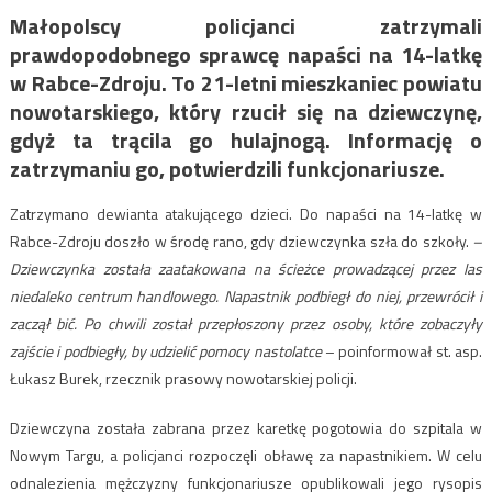
Małopolscy policjanci zatrzymali
prawdopodobnego sprawcę napaści na 14-latkę
w Rabce-Zdroju. To 21-letni mieszkaniec powiatu
nowotarskiego, który rzucił się na dziewczynę,
gdyż ta trącila go hulajnogą. Informację o
zatrzymaniu go, potwierdzili funkcjonariusze.
Zatrzymano dewianta atakującego dzieci. Do napaści na 14-latkę w
Rabce-Zdroju doszło w środę rano, gdy dziewczynka szła do szkoły.
–
Dziewczynka została zaatakowana na ścieżce prowadzącej przez las
niedaleko centrum handlowego. Napastnik podbiegł do niej, przewrócił i
zaczął bić. Po chwili został przepłoszony przez osoby, które zobaczyły
zajście i podbiegły, by udzielić pomocy nastolatce
– poinformował st. asp.
Łukasz Burek, rzecznik prasowy nowotarskiej policji.
Dziewczyna została zabrana przez karetkę pogotowia do szpitala w
Nowym Targu, a policjanci rozpoczęli obławę za napastnikiem. W celu
odnalezienia mężczyzny funkcjonariusze opublikowali jego rysopis