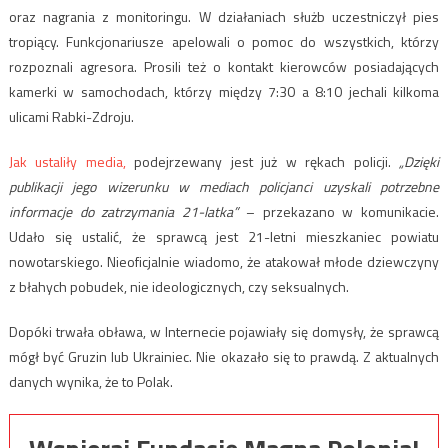
oraz nagrania z monitoringu. W działaniach służb uczestniczył pies
tropiący. Funkcjonariusze apelowali o pomoc do wszystkich, którzy
rozpoznali agresora. Prosili też o kontakt kierowców posiadających
kamerki w samochodach, którzy między 7:30 a 8:10 jechali kilkoma
ulicami Rabki-Zdroju.
Jak ustaliły media,
podejrzewany jest już w rękach policji.
„Dzięki
publikacji jego wizerunku w mediach policjanci uzyskali potrzebne
informacje do zatrzymania 21-latka”
– przekazano w komunikacie.
Udało się ustalić, że sprawcą jest 21-letni mieszkaniec powiatu
nowotarskiego. Nieoficjalnie wiadomo, że atakował młode dziewczyny
z błahych pobudek, nie ideologicznych, czy seksualnych.
Dopóki trwała obława, w Internecie pojawiały się domysły, że sprawcą
mógł być Gruzin lub Ukrainiec. Nie okazało się to prawdą. Z aktualnych
danych wynika, że to Polak.