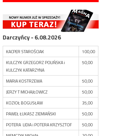
Darczyńcy - 6.08.2026
KACPER STAROŚCIAK
100,00
KULCZYK GRZEGORZ POLIŃSKA i
50,00
KULCZYK KATARZYNA
MARIA KOSTRZEWA
50,00
JERZY T MICHAJŁOWICZ
50,00
KOZIOŁ BOGUSŁAW
35,00
PAWEŁ ŁUKASZ ZIEMIAŃSKI
50,00
POTERA LIDIA i POTERA KRZYSZTOF
50,00
NIEMCZYK MICHAŁ
20,00