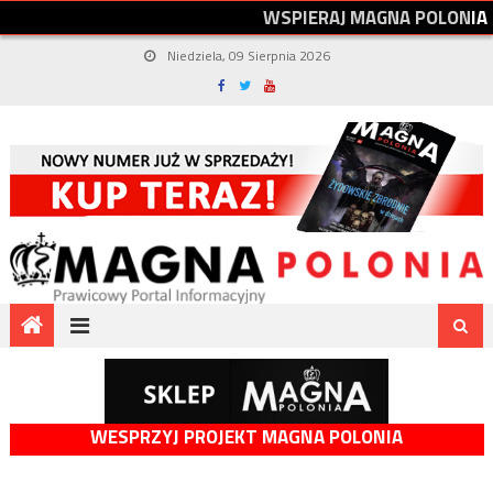
W
S
P
I
E
R
A
J
M
A
G
N
A
P
O
L
O
N
I
A
Niedziela, 09 Sierpnia 2026
WESPRZYJ PROJEKT MAGNA POLONIA