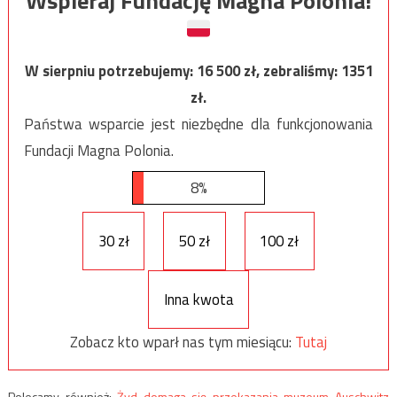
Wspieraj Fundację Magna Polonia!
W sierpniu potrzebujemy:
16 500
zł, zebraliśmy:
1351
zł.
Państwa wsparcie jest niezbędne dla funkcjonowania
Fundacji Magna Polonia.
8%
30 zł
50 zł
100 zł
Inna kwota
Zobacz kto wparł nas tym miesiącu:
Tutaj
Polecamy również:
Żyd domaga się przekazania muzeum Auschwitz