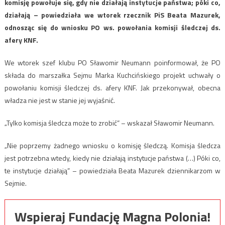
komisję powołuje się, gdy nie działają instytucje państwa; póki co,
działają – powiedziała we wtorek rzecznik PiS Beata Mazurek,
odnosząc się do wniosku PO ws. powołania komisji śledczej ds.
afery KNF.
We wtorek szef klubu PO Sławomir Neumann poinformował, że PO
składa do marszałka Sejmu Marka Kuchcińskiego projekt uchwały o
powołaniu komisji śledczej ds. afery KNF. Jak przekonywał, obecna
władza nie jest w stanie jej wyjaśnić.
„Tylko komisja śledcza może to zrobić” – wskazał Sławomir Neumann.
„Nie poprzemy żadnego wniosku o komisję śledczą. Komisja śledcza
jest potrzebna wtedy, kiedy nie działają instytucje państwa (…) Póki co,
te instytucje działają” – powiedziała Beata Mazurek dziennikarzom w
Sejmie.
Wspieraj Fundację Magna Polonia!