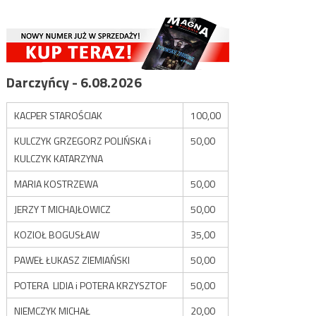
Darczyńcy - 6.08.2026
KACPER STAROŚCIAK
100,00
KULCZYK GRZEGORZ POLIŃSKA i
50,00
KULCZYK KATARZYNA
MARIA KOSTRZEWA
50,00
JERZY T MICHAJŁOWICZ
50,00
KOZIOŁ BOGUSŁAW
35,00
PAWEŁ ŁUKASZ ZIEMIAŃSKI
50,00
POTERA LIDIA i POTERA KRZYSZTOF
50,00
NIEMCZYK MICHAŁ
20,00