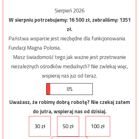
Sierpień 2026
W sierpniu potrzebujemy:
16 500
zł, zebraliśmy:
1351
zł.
Państwa wsparcie jest niezbędne dla funkcjonowania
Fundacji Magna Polonia.
Masz świadomość tego jak ważne jest przetrwanie
niezależnych ośrodków medialnych? Nie zwlekaj więc,
wspieraj nas już od teraz.
8%
Uważasz, że robimy dobrą robotę? Nie czekaj zatem
do jutra, wspieraj nas od dzisiaj.
30 zł
50 zł
100 zł