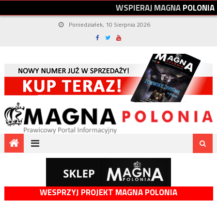
W
S
P
I
E
R
A
J
M
A
G
N
A
P
O
L
O
N
I
A
Poniedziałek, 10 Sierpnia 2026
WESPRZYJ PROJEKT MAGNA POLONIA