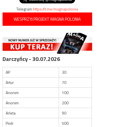
Telegram
https://t.me/magnapolonia
WESPRZYJ PROJEKT MAGNA POLONIA
Darczyńcy - 30.07.2026
AP
30
Artur
70
Anonim
100
Anonim
200
Arleta
90
Piotr
500