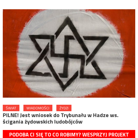
ŚWIAT
WIADOMOŚCI
ŻYDZI
PILNE! Jest wniosek do Trybunału w Hadze ws.
ścigania żydowskich ludobójców
PODOBA CI SIĘ TO CO ROBIMY? WESPRZYJ PROJEKT