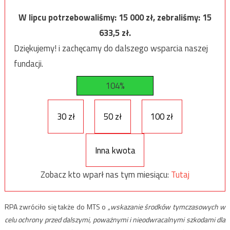
W lipcu potrzebowaliśmy:
15 000
zł, zebraliśmy:
15
633,5
zł.
Dziękujemy! i zachęcamy do dalszego wsparcia naszej
fundacji.
104%
30 zł
50 zł
100 zł
Inna kwota
Zobacz kto wparł nas tym miesiącu:
Tutaj
RPA zwróciło się także do MTS o
„wskazanie środków tymczasowych w
celu ochrony przed dalszymi, poważnymi i nieodwracalnymi szkodami dla