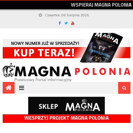
W
S
P
I
E
R
A
J
M
A
G
N
A
P
O
L
O
N
I
A
Czwartek, 06 Sierpnia 2026
WESPRZYJ PROJEKT MAGNA POLONIA