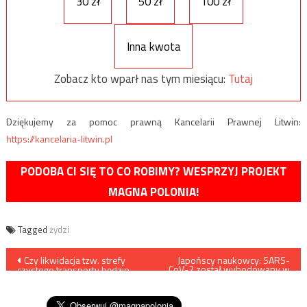
30 zł
50 zł
100 zł
Inna kwota
Zobacz kto wparł nas tym miesiącu:
Tutaj
Dziękujemy za pomoc prawną Kancelarii Prawnej Litwin:
https://kancelaria-litwin.pl
PODOBA CI SIĘ TO CO ROBIMY? WESPRZYJ PROJEKT
MAGNA POLONIA!
Tagged
żydzi
Nawigacja
Czy likwidacja tzw. strefy
Japońscy naukowcy: SARS-
CoV-2 został wyhodowany w
czystego transportu będzie
laboratorium
wpisu
możliwa? Prawnicy nie mają
złudzeń