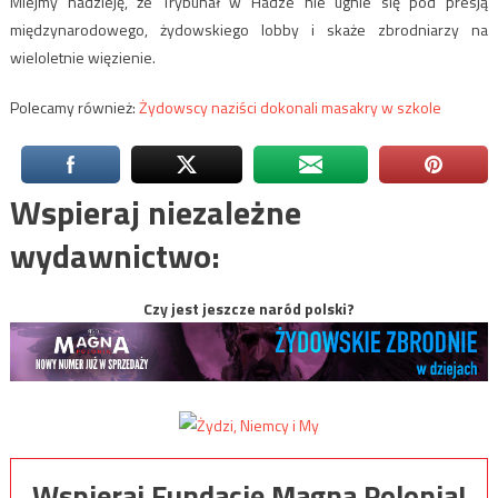
Miejmy nadzieję, że Trybunał w Hadze nie ugnie się pod presją
międzynarodowego, żydowskiego lobby i skaże zbrodniarzy na
wieloletnie więzienie.
Polecamy również:
Żydowscy naziści dokonali masakry w szkole
Wspieraj niezależne
wydawnictwo:
Czy jest jeszcze naród polski?
Wspieraj Fundację Magna Polonia!