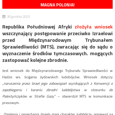
MAGNA POLONIA!
30 grudnia 2023
Republika Południowej Afryki
złożyła wniosek
wszczynający postępowanie przeciwko Izraelowi
przed Międzynarodowym Trybunałem
Sprawiedliwości (MTS), zwracając się do sądu o
wyznaczenie środków tymczasowych. mogących
zastopować kolejne zbrodnie.
Jest wniosek do Międzynarodowego Trybunału Sprawiedliwości w
Hadze ws. ścigania żydowskich ludobójców. Wniosek dotyczy
„naruszenia przez Izrael jego zobowiązań wynikających z Konwencji o
zapobieganiu i karaniu zbrodni ludobójstwa w stosunku do
Palestyńczyków w Strefie Gazy”
– stwierdził MTS w komunikacie
prasowym.
„Działania i zaniechania Izraela mają charakter ludobójczy, ponieważ są