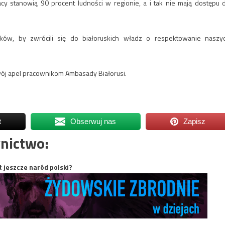
lacy stanowią 90 procent ludności w regionie, a i tak nie mają dostępu 
tyków, by zwrócili się do białoruskich władz o respektowanie naszy
wój apel pracownikom Ambasady Białorusi.
t
Obserwuj nas
Zapisz
nictwo:
t jeszcze naród polski?