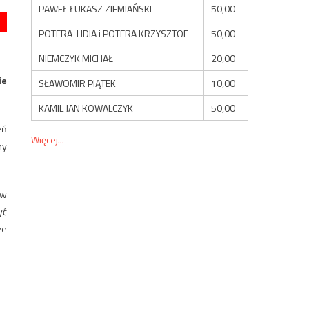
PAWEŁ ŁUKASZ ZIEMIAŃSKI
50,00
POTERA LIDIA i POTERA KRZYSZTOF
50,00
NIEMCZYK MICHAŁ
20,00
ie
SŁAWOMIR PIĄTEK
10,00
KAMIL JAN KOWALCZYK
50,00
eń
Więcej...
ny
 w
yć
że