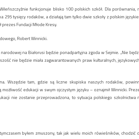
Wileńszczyźnie funkcjonuje blisko 100 polskich szkół. Dla porównania, 
 295 tysięcy rodaków, a działają tam tylko dwie szkoły z polskim języki
ł prezes Fundacji Młode Kresy.
odowego, Robert Winnicki.
i narodowej na Białorusi będzie ponadpartyjna zgoda w Sejmie. „Nie będz
iejszość nie będzie miała zagwarantowanych praw kulturalnych, językowych
iczna. Wszędzie tam, gdzie są liczne skupiska naszych rodaków, powin
ą możliwość edukacji w swym ojczystym języku – oznajmił Winnicki. Prez
acji nie zostanie przeprowadzona, to sytuacja polskiego szkolnictwa 
 tymczasem byłem zmuszony, tak jak wielu moich rówieśników, chodzić 