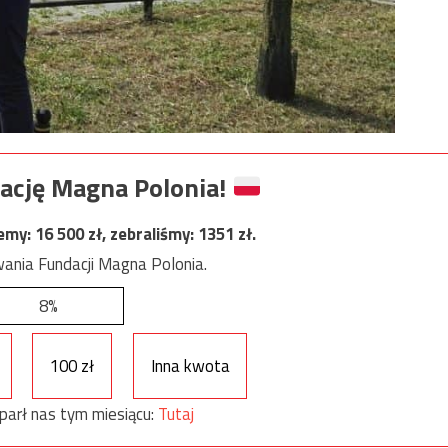
ację Magna Polonia!
jemy:
16 500
zł, zebraliśmy:
1351
zł.
ania Fundacji Magna Polonia.
8%
100 zł
Inna kwota
parł nas tym miesiącu:
Tutaj