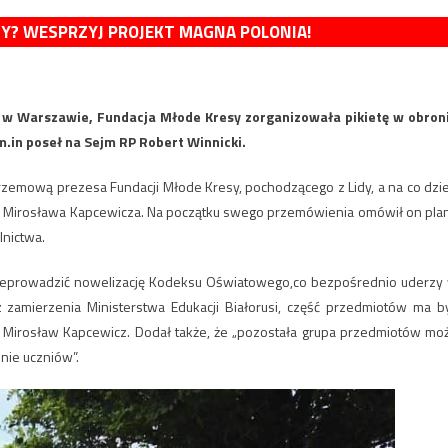
MY? WESPRZYJ PROJEKT MAGNA POLONIA!
ś w Warszawie, Fundacja Młode Kresy zorganizowała pikietę w obron
m.in poseł na Sejm RP Robert Winnicki.
 przemową prezesa Fundacji Młode Kresy, pochodzącego z Lidy, a na co dzi
kim, Mirosława Kapcewicza. Na początku swego przemówienia omówił on pla
lnictwa.
przeprowadzić nowelizację Kodeksu Oświatowego,co bezpośrednio uderzy
zamierzenia Ministerstwa Edukacji Białorusi, część przedmiotów ma b
ił Mirosław Kapcewicz. Dodał także, że „pozostała grupa przedmiotów mo
nie uczniów”.