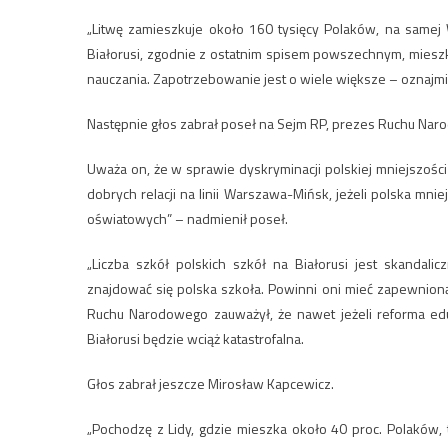
„Litwę zamieszkuje około 160 tysięcy Polaków, na samej 
Białorusi, zgodnie z ostatnim spisem powszechnym, mieszka
nauczania. Zapotrzebowanie jest o wiele większe – oznajmi
Następnie głos zabrał poseł na Sejm RP, prezes Ruchu Nar
Uważa on, że w sprawie dyskryminacji polskiej mniejszośc
dobrych relacji na linii Warszawa-Mińsk, jeżeli polska mn
oświatowych” – nadmienił poseł.
„Liczba szkół polskich szkół na Białorusi jest skandal
znajdować się polska szkoła. Powinni oni mieć zapewnion
Ruchu Narodowego zauważył, że nawet jeżeli reforma eduk
Białorusi będzie wciąż katastrofalna.
Głos zabrał jeszcze Mirosław Kapcewicz.
„Pochodzę z Lidy, gdzie mieszka około 40 proc. Polaków,