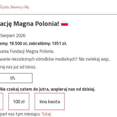
ację Magna Polonia!
Sierpień 2026
jemy:
16 500
zł, zebraliśmy:
1351
zł.
ania Fundacji Magna Polonia.
anie niezależnych ośrodków medialnych? Nie zwlekaj więc,
raj nas już od teraz.
8%
e czekaj zatem do jutra, wspieraj nas od dzisiaj.
100 zł
Inna kwota
parł nas tym miesiącu:
Tutaj