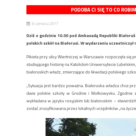
PODOBA CI SIĘ TO CO ROBI
6 czerwca 2017
Dziś o godzinie 10.00 pod Ambasadą Republiki Białoru
polskich szkół na Białorusi. W wydarzeniu uczestniczył 
Pikieta przy ulicy Wiertniczej w Warszawie rozpoczęła się
studiującego historię na Katolickim Uniwersytecie Lubels
białoruskich władz, zmierzające do likwidacji polskiego szko
„Sytuacja jest bardzo poważna. Białoruska władza chce 
dwie polskie szkoły w Grodnie i Wołkowysku. Zgodnie z 
wykładana w języku rosyjskim lub białoruskim – stwierdz
zostać zrusyfikowana przez lokalnych urzędników „na życze