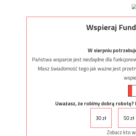
Wspieraj Fund
W sierpniu potrzebu
Państwa wsparcie jest niezbędne dla funkcjonow
Masz świadomość tego jak ważne jest przetrw
wspie
Uważasz, że robimy dobrą robotę? Ni
30 zł
50 zł
Zobacz kto w