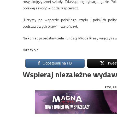
rosyjskojęzycznej szkoły. Zdarzają się sytuacje, gdzie Po
polskiej szkoły.” – dodał Kapcewicz.
„Liczymy na wsparcie polskiego rządu i polskich poli
podstawowych praw” – zakończył.
Na koniec przedstawiciele Fundacji Młode Kresy wręczyli s
/kresy.pl/
Udostępnij na FB
Twee
Wspieraj niezależne wydaw
Czy jes