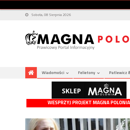
Sobota, 08 Sierpnia 2026
Wiadomości
Felietony
Patlewicz 
WESPRZYJ PROJEKT MAGNA POLONIA