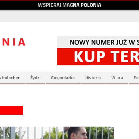
W
S
P
I
E
R
A
J
M
A
G
N
A
P
O
L
O
N
I
A
& Holocher
Żydzi
Gospodarka
Historia
Wiara
Po