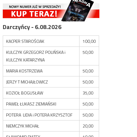
Darczyńcy - 6.08.2026
KACPER STAROŚCIAK
100,00
KULCZYK GRZEGORZ POLIŃSKA i
50,00
KULCZYK KATARZYNA
MARIA KOSTRZEWA
50,00
JERZY T MICHAJŁOWICZ
50,00
KOZIOŁ BOGUSŁAW
35,00
PAWEŁ ŁUKASZ ZIEMIAŃSKI
50,00
POTERA LIDIA i POTERA KRZYSZTOF
50,00
NIEMCZYK MICHAŁ
20,00
SŁAWOMIR PIĄTEK
10,00