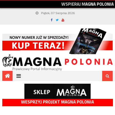
W
S
P
I
E
R
A
J
M
A
G
N
A
P
O
L
O
N
I
A
Piątek, 07 Sierpnia 2026
WESPRZYJ PROJEKT MAGNA POLONIA