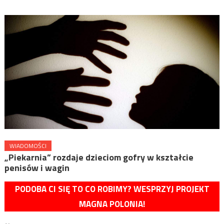
WIADOMOŚCI
„Piekarnia” rozdaje dzieciom gofry w kształcie
penisów i wagin
PODOBA CI SIĘ TO CO ROBIMY? WESPRZYJ PROJEKT
MAGNA POLONIA!