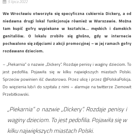
5 lipca 2022
We Wrocławiu otworzyła się specyficzna cukiernia Dickery, a od
niedawna drugi lokal funkcjonuje również w Warszawie. Można
tam kupić gofry wypiekane w kształcie… męskich i damskich
genitaliów. O lokalu zrobiło się głośno, gdy w internecie
pochwalono się zdjęciami z akcji promocyjnej – w jej ramach gofry
rozdawano dzieciom.
– „Piekarnia” o nazwie „Dickery”. Rozdaje penisy i waginy dzieciom. To
jest pedofilia. Pojawiła się w kilku największych miastach Polski.
Sprzeciw powinien iść dwutorowo. Przez ulicę i przez @PolskaPolicja.
Do więzienia lub/i do szpitala z nimi – alarmuje na twitterze Ziemowit
Przebitkowski.
„Piekarnia” o nazwie „Dickery”. Rozdaje penisy i
waginy dzieciom. To jest pedofilia. Pojawiła się w
kilku największych miastach Polski.