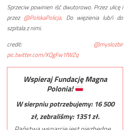
Sprzeciw powinien iść dwutorowo. Przez ulicę i
przez
@PolskaPolicja
. Do więzienia lub/i do
szpitala z nimi.
credit:
@myslozbir
pic.twitter.com/XQgFw1fWZq
Wspieraj Fundację Magna
Polonia!
W sierpniu potrzebujemy:
16 500
zł, zebraliśmy:
1351
zł.
Państwa wsparcie jest niezbędne