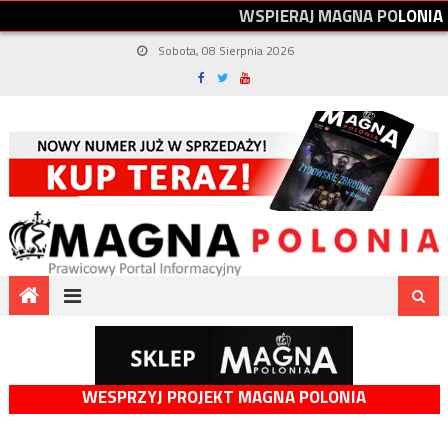
W
S
P
I
E
R
A
J
M
A
G
N
A
P
O
L
O
N
I
A
Sobota, 08 Sierpnia 2026
WESPRZYJ PROJEKT MAGNA POLONIA