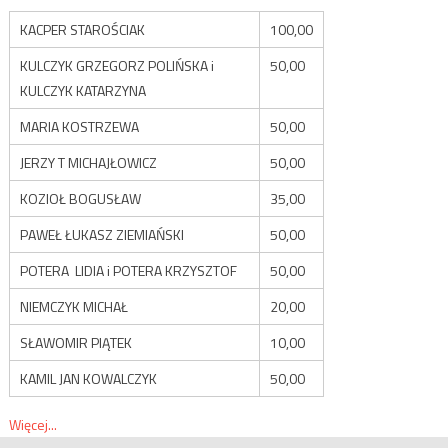
KACPER STAROŚCIAK
100,00
KULCZYK GRZEGORZ POLIŃSKA i
50,00
KULCZYK KATARZYNA
MARIA KOSTRZEWA
50,00
JERZY T MICHAJŁOWICZ
50,00
KOZIOŁ BOGUSŁAW
35,00
PAWEŁ ŁUKASZ ZIEMIAŃSKI
50,00
POTERA LIDIA i POTERA KRZYSZTOF
50,00
NIEMCZYK MICHAŁ
20,00
SŁAWOMIR PIĄTEK
10,00
KAMIL JAN KOWALCZYK
50,00
Więcej...