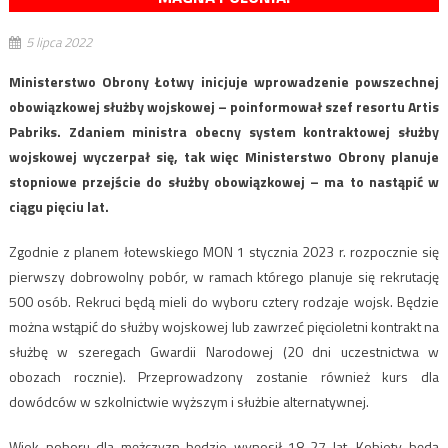
5 lipca 2022
Ministerstwo Obrony Łotwy inicjuje wprowadzenie powszechnej
obowiązkowej służby wojskowej – poinformował szef resortu Artis
Pabriks. Zdaniem ministra obecny system kontraktowej służby
wojskowej wyczerpał się, tak więc Ministerstwo Obrony planuje
stopniowe przejście do służby obowiązkowej – ma to nastąpić w
ciągu pięciu lat.
Zgodnie z planem łotewskiego MON 1 stycznia 2023 r. rozpocznie się
pierwszy dobrowolny pobór, w ramach którego planuje się rekrutację
500 osób. Rekruci będą mieli do wyboru cztery rodzaje wojsk. Będzie
można wstąpić do służby wojskowej lub zawrzeć pięcioletni kontrakt na
służbę w szeregach Gwardii Narodowej (20 dni uczestnictwa w
obozach rocznie). Przeprowadzony zostanie również kurs dla
dowódców w szkolnictwie wyższym i służbie alternatywnej.
Wiek poboru dla mężczyzn będzie wynosił 18-27 lat. Kobiety będą