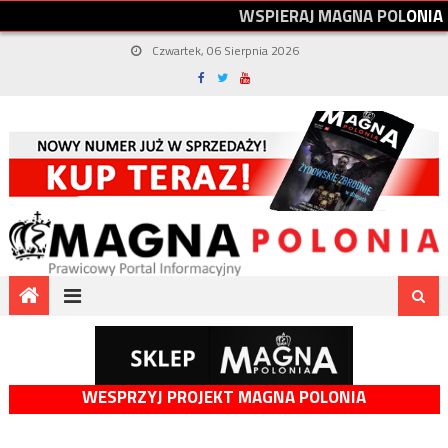
W
S
P
I
E
R
A
J
M
A
G
N
A
P
O
L
O
N
I
A
Czwartek, 06 Sierpnia 2026
WESPRZYJ PROJEKT MAGNA POLONIA