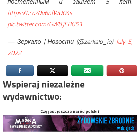
постепенным и займет 5 лет.
https://t.co/0u6nfWU04s
pic.twitter.com/GWtTjEBG53
— Зеркало | Новости (@zerkalo_io)
July 5,
2022
Wspieraj niezależne
wydawnictwo:
Czy jest jeszcze naród polski?