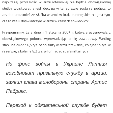
najbliższej przyszłości w armii łotewskiej nie będzie obowiązkowej
służby wojskowej, a jeśli decyzja w tej sprawie zostanie podjęta, to
„trzeba zrozumieć że służba w armii w kraju europejskim nie jest tym,
czego wielu doświadczyło w armii w czasach sowieckich”.
Przypomnijmy, że z dniem 1 stycznia 2007 r. Łotwa zrezygnowała z
obowiązkowego poboru, wprowadzając armię zawodową. Według
stanu na 2022 r. 6,5 tys. osób służy w armii łotewskiej, kolejne 15 tys. w
rezerwie, a kolejne 8,2 tys. w formacjach paramilitarnych.
На фоне войны в Украине Латвия
возобновит призывную службу в армии,
заявил глава минобороны страны Артис
Пабрикс.
Переход к обязательной службе будет