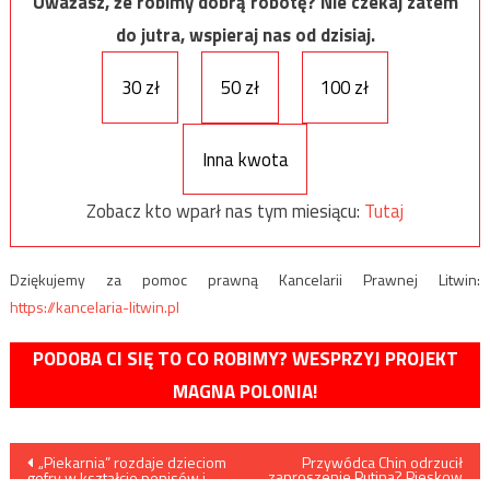
Uważasz, że robimy dobrą robotę? Nie czekaj zatem
do jutra, wspieraj nas od dzisiaj.
30 zł
50 zł
100 zł
Inna kwota
Zobacz kto wparł nas tym miesiącu:
Tutaj
Dziękujemy za pomoc prawną Kancelarii Prawnej Litwin:
https://kancelaria-litwin.pl
PODOBA CI SIĘ TO CO ROBIMY? WESPRZYJ PROJEKT
MAGNA POLONIA!
Nawigacja
„Piekarnia” rozdaje dzieciom
Przywódca Chin odrzucił
zaproszenie Putina? Pieskow
gofry w kształcie penisów i