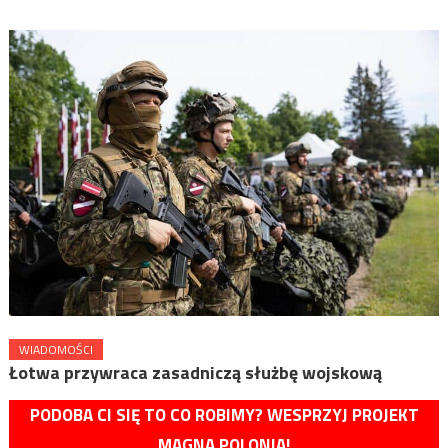
WIADOMOŚCI
Łotwa przywraca zasadniczą służbę wojskową
PODOBA CI SIĘ TO CO ROBIMY? WESPRZYJ PROJEKT
MAGNA POLONIA!