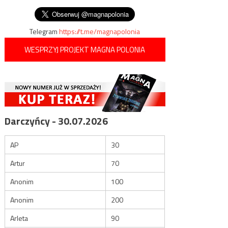
tłumaczy…
wpisu
wagin
Telegram
https://t.me/magnapolonia
WESPRZYJ PROJEKT MAGNA POLONIA
Darczyńcy - 30.07.2026
AP
30
Artur
70
Anonim
100
Anonim
200
Arleta
90