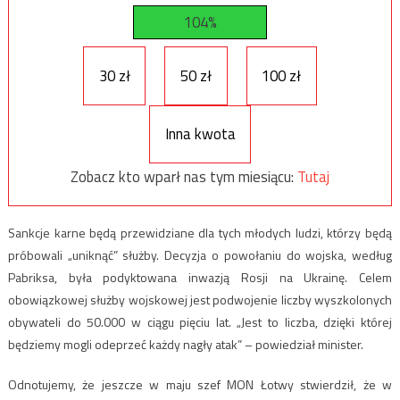
104%
30 zł
50 zł
100 zł
Inna kwota
Zobacz kto wparł nas tym miesiącu:
Tutaj
Sankcje karne będą przewidziane dla tych młodych ludzi, którzy będą
próbowali „uniknąć” służby. Decyzja o powołaniu do wojska, według
Pabriksa, była podyktowana inwazją Rosji na Ukrainę. Celem
obowiązkowej służby wojskowej jest podwojenie liczby wyszkolonych
obywateli do 50.000 w ciągu pięciu lat. „Jest to liczba, dzięki której
będziemy mogli odeprzeć każdy nagły atak” – powiedział minister.
Odnotujemy, że jeszcze w maju szef MON Łotwy stwierdził, że w