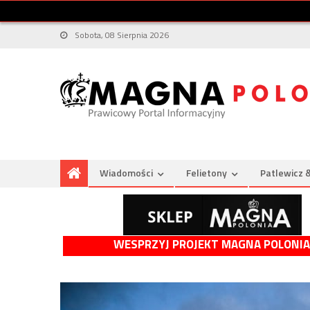
Sobota, 08 Sierpnia 2026
Wiadomości
Felietony
Patlewicz 
WESPRZYJ PROJEKT MAGNA POLONIA