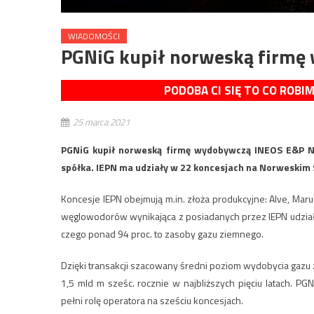
WIADOMOŚCI
PGNiG kupił norweską firmę
PODOBA CI SIĘ TO CO ROBI
25 marca 2021
PGNiG kupił norweską firmę wydobywczą INEOS E&P No
spółka. IEPN ma udziały w 22 koncesjach na Norweskim 
Koncesje IEPN obejmują m.in. złoża produkcyjne: Alve, M
węglowodorów wynikająca z posiadanych przez IEPN udział
czego ponad 94 proc. to zasoby gazu ziemnego.
Dzięki transakcji szacowany średni poziom wydobycia gazu
1,5 mld m sześc. rocznie w najbliższych pięciu latach. P
pełni rolę operatora na sześciu koncesjach.