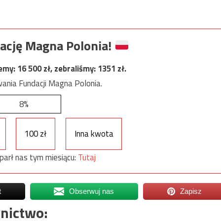
ację Magna Polonia!
jemy:
16 500
zł, zebraliśmy:
1351
zł.
ania Fundacji Magna Polonia.
8%
100 zł
Inna kwota
parł nas tym miesiącu:
Tutaj
t
Obserwuj nas
Zapisz
nictwo: