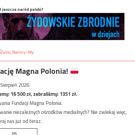
t jeszcze naród polski?
ację Magna Polonia!
Sierpień 2026
jemy:
16 500
zł, zebraliśmy:
1351
zł.
ania Fundacji Magna Polonia.
anie niezależnych ośrodków medialnych? Nie zwlekaj więc,
raj nas już od teraz.
8%