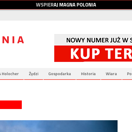
W
S
P
I
E
R
A
J
M
A
G
N
A
P
O
L
O
N
I
A
& Holocher
Żydzi
Gospodarka
Historia
Wiara
Po