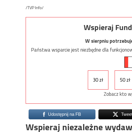
/TVP Info/
Wspieraj Fund
W sierpniu potrzebu
Państwa wsparcie jest niezbędne dla funkcjonow
30 zł
50 zł
Zobacz kto w
Udostępnij na FB
Twee
Wspieraj niezależne wydaw