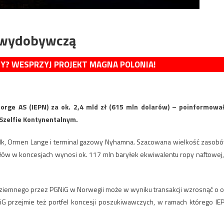
 wydobywczą
MY? WESPRZYJ PROJEKT MAGNA POLONIA!
rge AS (IEPN) za ok. 2,4 mld zł (615 mln dolarów) – poinformowa
Szelfie Kontynentalnym.
arulk, Ormen Lange i terminal gazowy Nyhamna. Szacowana wielkość zasob
ów w koncesjach wynosi ok. 117 mln baryłek ekwiwalentu ropy naftowej,
 ziemnego przez PGNiG w Norwegii może w wyniku transakcji wzrosnąć o o
GNiG przejmie też portfel koncesji poszukiwawczych, w ramach którego IE