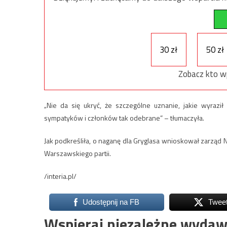
30 zł
50 zł
Zobacz kto w
„Nie da się ukryć, że szczególne uznanie, jakie wyraz
sympatyków i członków tak odebrane” – tłumaczyła.
Jak podkreśliła, o naganę dla Gryglasa wnioskował zarząd
Warszawskiego partii.
/interia.pl/
Udostępnij na FB
Twee
Wspieraj niezależne wydaw