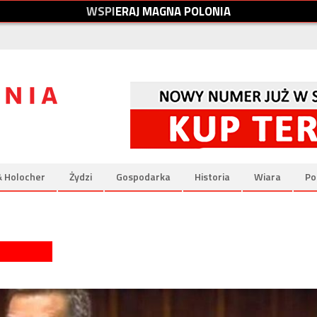
W
S
P
I
E
R
A
J
M
A
G
N
A
P
O
L
O
N
I
A
& Holocher
Żydzi
Gospodarka
Historia
Wiara
Po