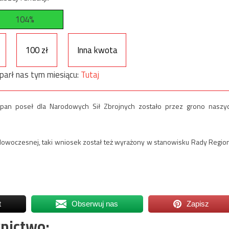
104%
100 zł
Inna kwota
parł nas tym miesiącu:
Tutaj
ił pan poseł dla Narodowych Sił Zbrojnych zostało przez grono naszy
 Nowoczesnej, taki wniosek został też wyrażony w stanowisku Rady Regio
t
Obserwuj nas
Zapisz
nictwo: