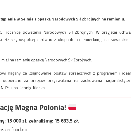
tąpienie w Sejmie z opaską Narodowych Sił Zbrojnych na ramieniu.
75. rocznicę powstania Narodowych Sił Zbrojnych. W przyjętej uchwa
ość Rzeczypospolitej zarówno z okupantem niemieckim, jak i sowieckim
miał na ramieniu opaskę Narodowych Sił Zbrojnych.
asowi nagany za „zajmowanie postaw sprzecznych z programem i idea
 odbierane za przejaw przyzwalania na zachowania nacjonalistycz
N. Paulina Hennig-Kloska.
ację Magna Polonia!
my:
15 000
zł, zebraliśmy:
15 633,5
zł.
szej fundacji.