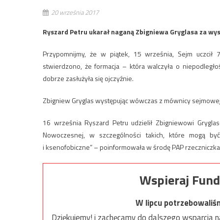
20 września 2017
Ryszard Petru ukarał naganą Zbigniewa Gryglasa za wys
Przypomnijmy, że w piątek, 15 września, Sejm uczcił 
stwierdzono, że formacja – która walczyła o niepodległ
dobrze zasłużyła się ojczyźnie.
Zbigniew Gryglas występując wówczas z mównicy sejmowej 
16 września Ryszard Petru udzielił Zbigniewowi Grygl
Nowoczesnej, w szczególności takich, które mogą być
i ksenofobiczne” – poinformowała w środę PAP rzeczniczka 
Wspieraj Fund
W lipcu potrzebowaliś
Dziękujemy! i zachęcamy do dalszego wsparcia na