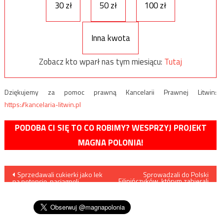
30 zł
50 zł
100 zł
Inna kwota
Zobacz kto wparł nas tym miesiącu:
Tutaj
Dziękujemy za pomoc prawną Kancelarii Prawnej Litwin:
https://kancelaria-litwin.pl
PODOBA CI SIĘ TO CO ROBIMY? WESPRZYJ PROJEKT
MAGNA POLONIA!
Nawigacja
Sprzedawali cukierki jako lek
Sprowadzali do Polski
Filipińczyków, którym zabierali
na potencję, naciągnęli
paszporty i zmuszali do
wpisu
„inwestorów” na 4 miliony
niewolniczej pracy
złotych