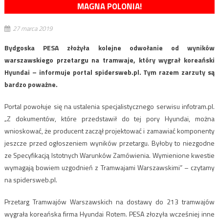
MAGNA POLONIA!
27 marca 2019
Bydgoska PESA złożyła kolejne odwołanie od wyników
warszawskiego przetargu na tramwaje, który wygrał koreański
Hyundai – informuje portal spidersweb.pl. Tym razem zarzuty są
bardzo poważne.
Portal powołuje się na ustalenia specjalistycznego serwisu infotram.pl.
„Z dokumentów, które przedstawił do tej pory Hyundai, można
wnioskować, że producent zaczął projektować i zamawiać komponenty
jeszcze przed ogłoszeniem wyników przetargu. Byłoby to niezgodne
ze Specyfikacją Istotnych Warunków Zamówienia. Wymienione kwestie
wymagają bowiem uzgodnień z Tramwajami Warszawskimi” – czytamy
na spidersweb.pl.
Przetarg Tramwajów Warszawskich na dostawy do 213 tramwajów
wygrała koreańska firma Hyundai Rotem. PESA złozyła wcześniej inne