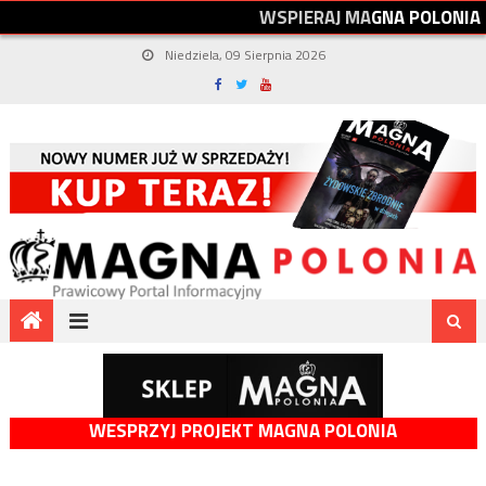
W
S
P
I
E
R
A
J
M
A
G
N
A
P
O
L
O
N
I
A
Niedziela, 09 Sierpnia 2026
WESPRZYJ PROJEKT MAGNA POLONIA