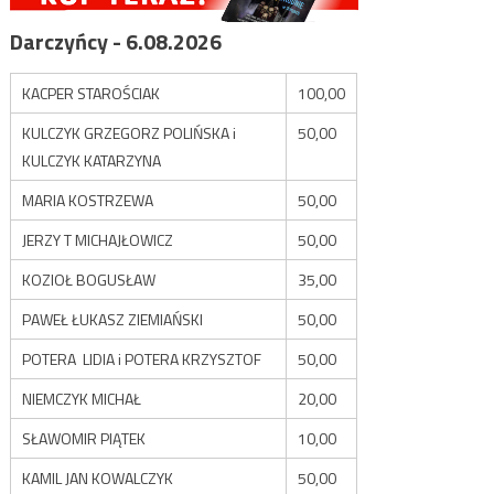
Darczyńcy - 6.08.2026
KACPER STAROŚCIAK
100,00
KULCZYK GRZEGORZ POLIŃSKA i
50,00
KULCZYK KATARZYNA
MARIA KOSTRZEWA
50,00
JERZY T MICHAJŁOWICZ
50,00
KOZIOŁ BOGUSŁAW
35,00
PAWEŁ ŁUKASZ ZIEMIAŃSKI
50,00
POTERA LIDIA i POTERA KRZYSZTOF
50,00
NIEMCZYK MICHAŁ
20,00
SŁAWOMIR PIĄTEK
10,00
KAMIL JAN KOWALCZYK
50,00