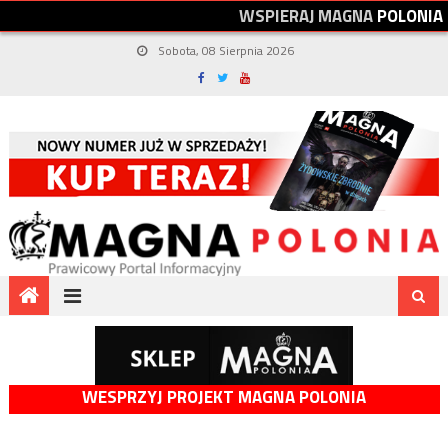
W
S
P
I
E
R
A
J
M
A
G
N
A
P
O
L
O
N
I
A
Sobota, 08 Sierpnia 2026
WESPRZYJ PROJEKT MAGNA POLONIA